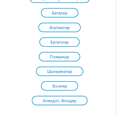
Баталар
Әңгімелер
Ертегілер
Поэмалар
Шығармалар
Эсселер
Анекдот, Әзілдер