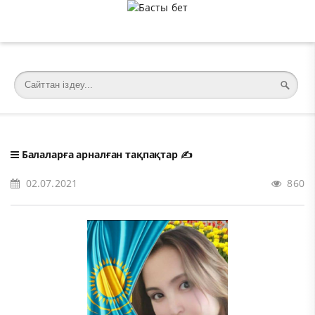
�meta charset="utf-8">
Балаларға арналған тақпақтар
✍️
02.07.2021
860