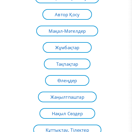
Автор Қосу
Мақал-Мәтелдер
Жұмбақтар
Тақпақтар
Өлеңдер
Жаңылтпаштар
Нақыл Сөздер
Құттықтау, Тілектер