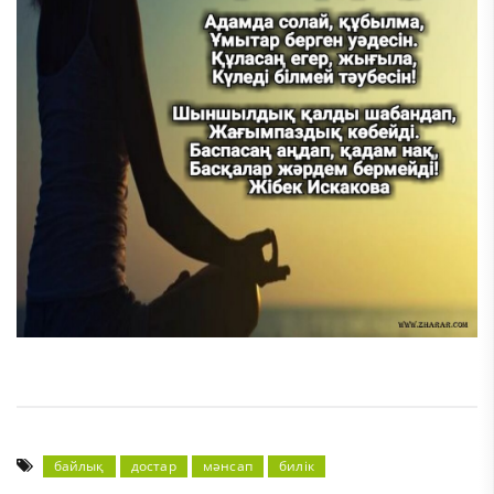
байлық
достар
мәнсап
билік