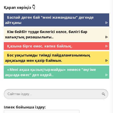
Қарап көріңіз 👇
Баспай деген бай "мені жамандашы" дегенде
айтқаны
ᐈ
Кім бейбіт түрде билегісі келсе, билігі бар
халықтың ризашылығы..
ᐈ
Қазына бірге емес, көпке байлық.
ᐈ
Бос уақытымды тиімді пайдаланғанымның
арқасында мен қазір баймын.
ᐈ
«Мені ақша қызықтырмайды» немесе "әңгіме
ақшада емес" деп кедей..
ᐈ
Ілмек бойынша іздеу: