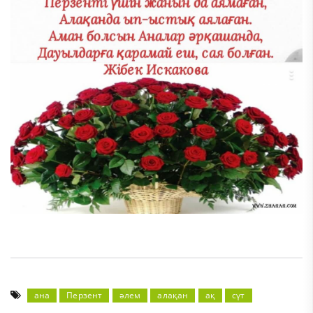
ана
Перзент
әлем
алақан
ақ
сүт