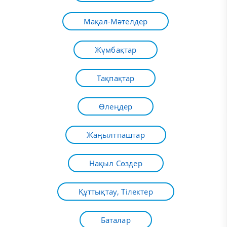
Мақал-Мәтелдер
Жұмбақтар
Тақпақтар
Өлеңдер
Жаңылтпаштар
Нақыл Сөздер
Құттықтау, Тілектер
Баталар