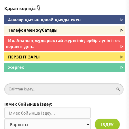
Қарап көріңіз 👇
Аналар қызын қалай қыяды екен
ᐈ
Телефонмен жұбатады
ᐈ
Ия, Ананың жұдырықтай жүрегінің әрбір лүпілі тек
перзент деп..
ᐈ
ПЕРЗЕНТ ЗАРЫ
ᐈ
Жөргек
ᐈ
Ілмек бойынша іздеу:
ІЗДЕУ