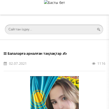
�meta charset="utf-8">
Балаларға арналған тақпақтар
✍️
02.07.2021
1116