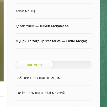
Апам менің...
Қазақ тілім
—
Жібек Ысқақова
Мұңайып тағдыр жалғанға
—
Әкім Ысқақ
ӘҢГІМЕЛЕР
Бөбекке тілек шағын əңгіме
5ke.kz - ағылшын тілі мектебі