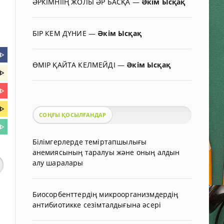
ӘРКІМНІІҢ ЖОЛЫ ӘР БАСҚА
—
Әкім Ысқақ
БІР КЕМ ДҮНИЕ
—
Әкім Ысқақ
ᐈ
ӨМІР ҚАЙТА КЕЛМЕЙДІ
—
Әкім Ысқақ
ᐈ
ᐈ
ᐈ
СОҢҒЫ ҚОСЫЛҒАНДАР
ᐈ
Білімгерлерде теміртапшылығы
анемиясының таралуы және оның алдын
алу шаралары
Биосорбенттердің микроорганизмдердің
антибиотикке сезімталдығына әсері