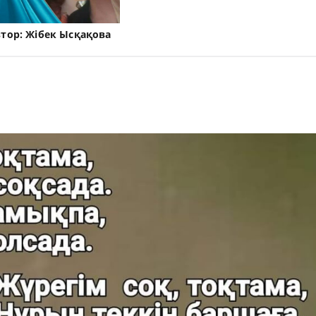
втор:
Жібек Ысқақова