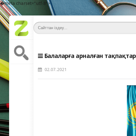
�meta charset="utf-8">
Балаларға арналған тақпақта
02.07.2021