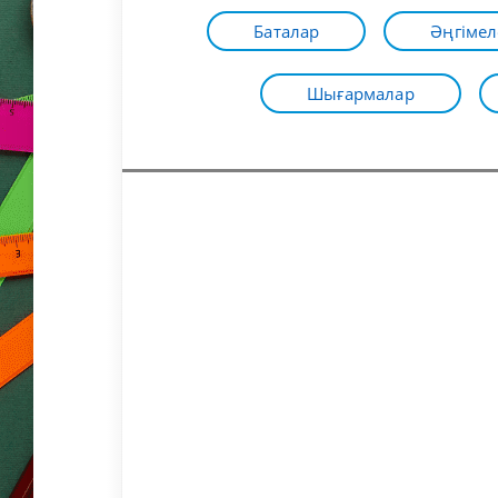
Баталар
Әңгімел
Шығармалар