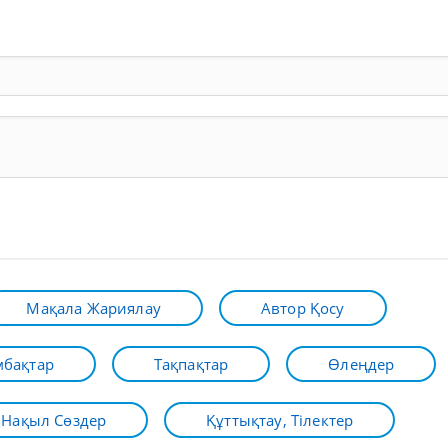
Мақала Жариялау
Автор Қосу
бақтар
Тақпақтар
Өлеңдер
Нақыл Сөздер
Құттықтау, Тілектер