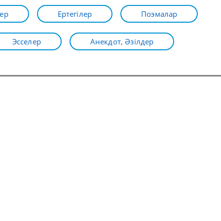
ер
Ертегілер
Поэмалар
Эсселер
Анекдот, Әзілдер