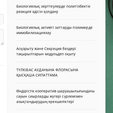
Биологиялық зерттеулерде политізбектік
реакция әдісін қолдану
Биологиялық активті заттарды полимерде
иммобилизациялау
Асқорыту және Секреция бездері
тақырыптарын модульдеп оқыту
ТҮЛКІБАС АУДАНЫНА ФЛОРАСЫНА
ҚЫСҚАША СИПАТТАМА
Өндірістік кооператив шаруашылығындағы
сауын сиырларды жүгері сүрлемімен
азықтандырудың ерекшеліктері