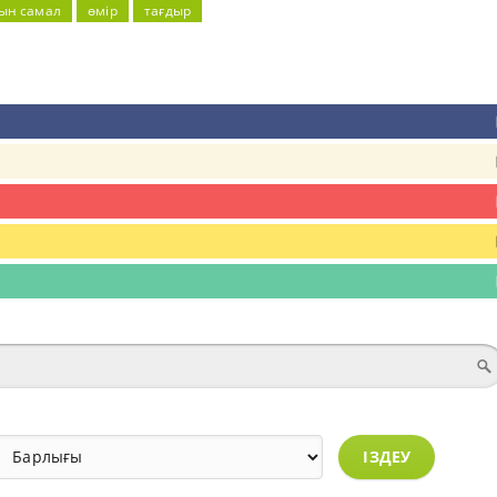
ын самал
өмір
тағдыр
ІЗДЕУ