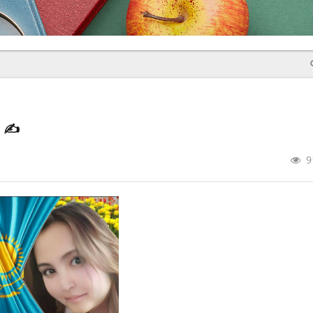
р
✍️
9