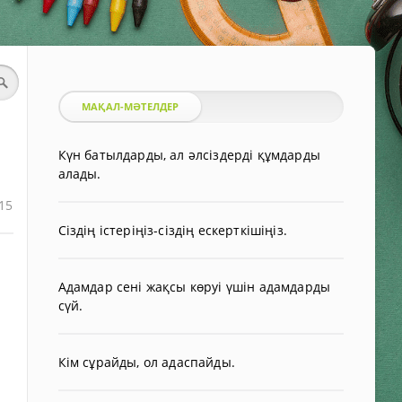
МАҚАЛ-МӘТЕЛДЕР
Күн батылдарды, ал әлсіздерді құмдарды
алады.
15
Сіздің істеріңіз-сіздің ескерткішіңіз.
Адамдар сені жақсы көруі үшін адамдарды
сүй.
Кім сұрайды, ол адаспайды.