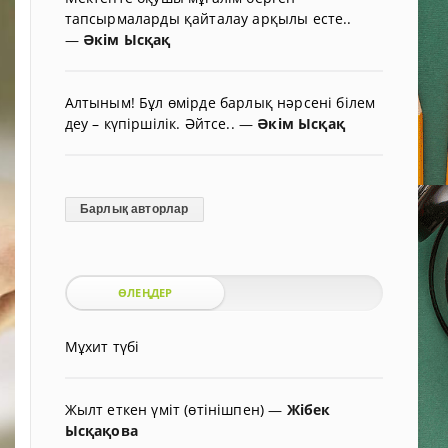
тапсырмаларды қайталау арқылы есте..
—
Әкім Ысқақ
Алтыным! Бұл өмірде барлық нәрсені білем
деу – күпіршілік. Әйтсе..
—
Әкім Ысқақ
Барлық авторлар
ӨЛЕҢДЕР
Мұхит түбі
Жылт еткен үміт (өтінішпен)
—
Жібек
Ысқақова