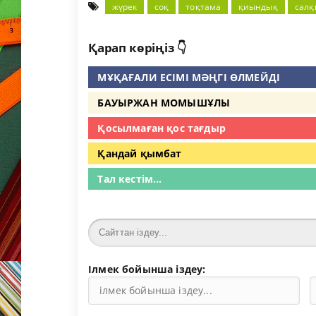
жүрек
соқ
тоқтама
қиындық
салқ
Қарап көріңіз 👇
МҰҚАҒАЛИ ЕСІМІ МӘҢГІ ӨЛМЕЙДІ
БАУЫРЖАН МОМЫШҰЛЫ
Қосылмаған қос тағдыр
Қандай қымбат
Тал кестім...
Ілмек бойынша іздеу: