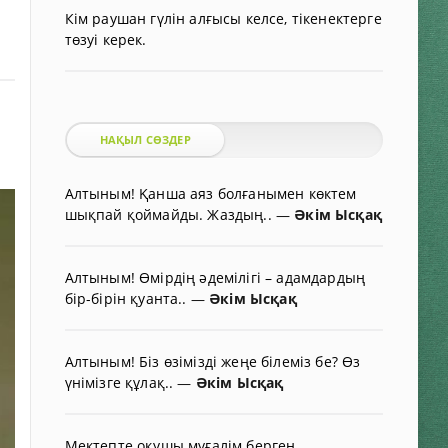
Кім раушан гүлін алғысы келсе, тікенектерге
төзуі керек.
НАҚЫЛ СӨЗДЕР
Алтыным! Қанша аяз болғанымен көктем
шықпай қоймайды. Жаздың..
—
Әкім Ысқақ
Алтыным! Өмірдің әдемілігі – адамдардың
бір-бірін қуанта..
—
Әкім Ысқақ
Алтыным! Біз өзімізді жеңе білеміз бе? Өз
үнімізге құлақ..
—
Әкім Ысқақ
Мектепте оқушы мұғалім берген