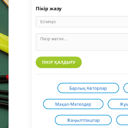
Пікір жазу
ПІКІР ҚАЛДЫРУ
Барлық Авторлар
Мақал-Мәтелдер
Жұм
Жаңылтпаштар