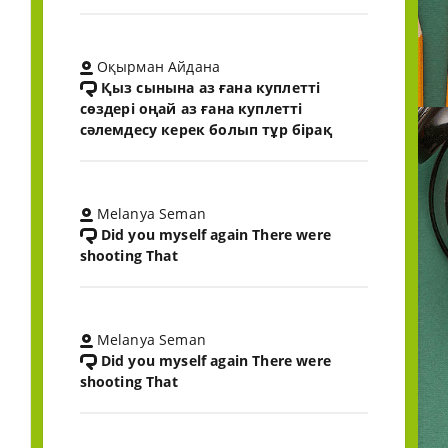
Оқырман Айдана
Қыз сынына аз ғана куплетті
сөздері оңай аз ғана куплетті
сәлемдесу керек болып тұр бірақ
Melanya Seman
Did you myself again There were
shooting That
Melanya Seman
Did you myself again There were
shooting That