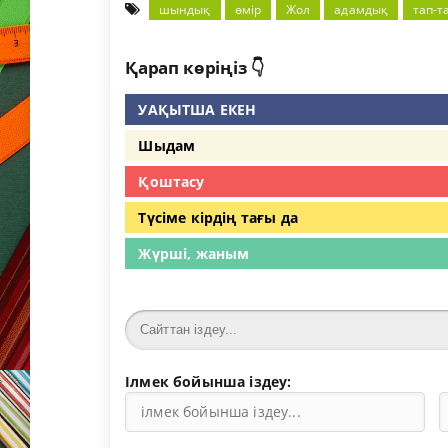
шындық
өмір
Жол
адамдық
тап-т
Қарап көріңіз 👇
УАҚЫТША ЕКЕН
Шыдам
Қоштасу
Түсіме кірдің тағы да
Жүрші, жаным
Ілмек бойынша іздеу: