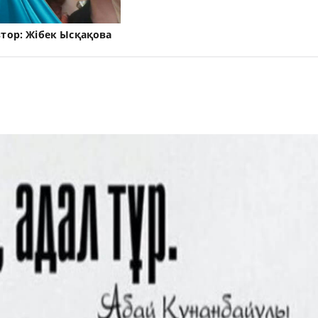
втор:
Жібек Ысқақова