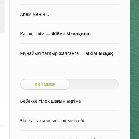
Апам менің...
Қазақ тілім
—
Жібек Ысқақова
Мұңайып тағдыр жалғанға
—
Әкім Ысқақ
ӘҢГІМЕЛЕР
Бөбекке тілек шағын əңгіме
5ke.kz - ағылшын тілі мектебі