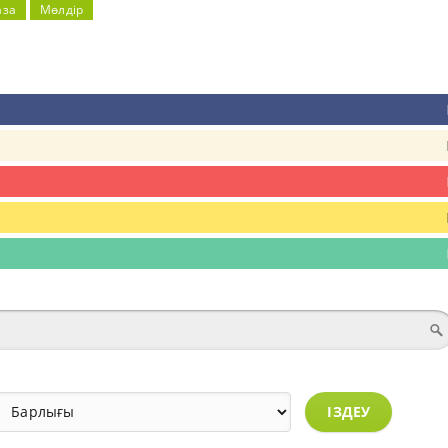
аза
Мөлдір
ІЗДЕУ