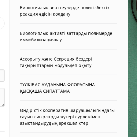
Биологиялық зерттеулерде политізбектік
реакция әдісін қолдану
Биологиялық активті заттарды полимерде
иммобилизациялау
Асқорыту және Секреция бездері
тақырыптарын модульдеп оқыту
ТҮЛКІБАС АУДАНЫНА ФЛОРАСЫНА
ҚЫСҚАША СИПАТТАМА
Өндірістік кооператив шаруашылығындағы
сауын сиырларды жүгері сүрлемімен
азықтандырудың ерекшеліктері