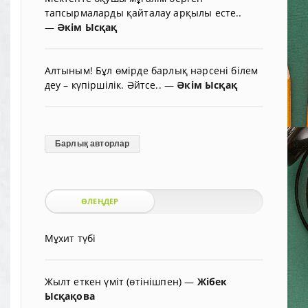
тапсырмаларды қайталау арқылы есте..
—
Әкім Ысқақ
Алтыным! Бұл өмірде барлық нәрсені білем
деу – күпіршілік. Әйтсе..
—
Әкім Ысқақ
Барлық авторлар
ӨЛЕҢДЕР
Мұхит түбі
Жылт еткен үміт (өтінішпен)
—
Жібек
Ысқақова