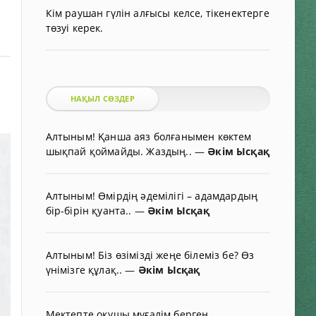
Кім раушан гүлін алғысы келсе, тікенектерге
төзуі керек.
НАҚЫЛ СӨЗДЕР
Алтыным! Қанша аяз болғанымен көктем
шықпай қоймайды. Жаздың..
—
Әкім Ысқақ
Алтыным! Өмірдің әдемілігі – адамдардың
бір-бірін қуанта..
—
Әкім Ысқақ
Алтыным! Біз өзімізді жеңе білеміз бе? Өз
үнімізге құлақ..
—
Әкім Ысқақ
Мектепте оқушы мұғалім берген