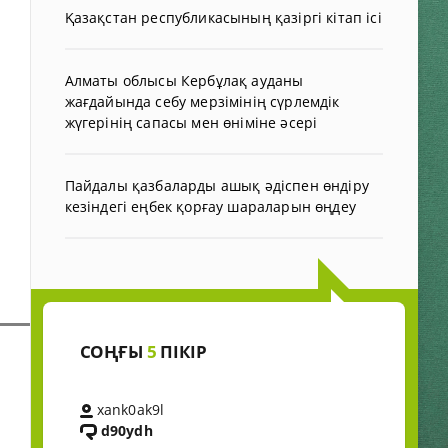
Қазақстан республикасының қазіргі кітап ісі
Алматы облысы Кербұлақ ауданы
жағдайында себу мерзімінің сүрлемдік
жүгерінің сапасы мен өніміне әсері
Пайдалы қазбаларды ашық әдіспен өндіру
кезіндегі еңбек қорғау шараларын өңдеу
СОҢҒЫ
5
ПІКІР
xank0ak9l
d90ydh