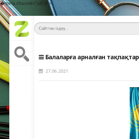
�meta charset="utf-8">
Балаларға арналған тақпақта
27.06.2021