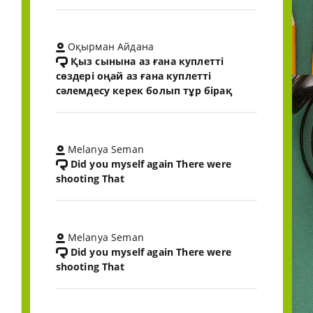
Оқырман Айдана
Қыз сынына аз ғана куплетті
сөздері оңай аз ғана куплетті
сәлемдесу керек болып тұр бірақ
Melanya Seman
Did you myself again There were
shooting That
Melanya Seman
Did you myself again There were
shooting That