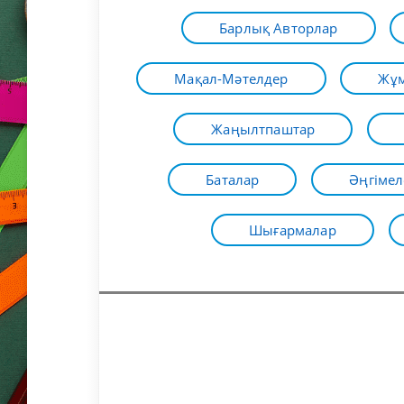
Барлық Авторлар
Мақал-Мәтелдер
Жұм
Жаңылтпаштар
Баталар
Әңгімел
Шығармалар