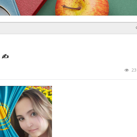
р
✍️
23