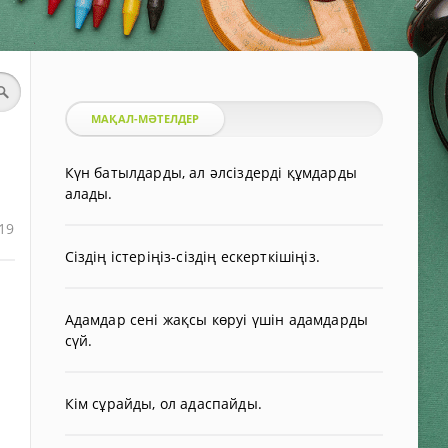
МАҚАЛ-МӘТЕЛДЕР
Күн батылдарды, ал әлсіздерді құмдарды
алады.
19
Сіздің істеріңіз-сіздің ескерткішіңіз.
Адамдар сені жақсы көруі үшін адамдарды
сүй.
Кім сұрайды, ол адаспайды.