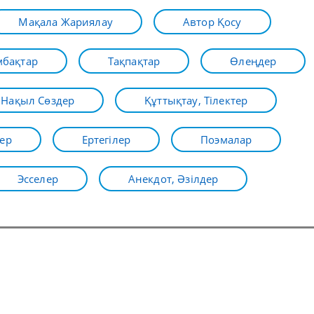
Мақала Жариялау
Автор Қосу
бақтар
Тақпақтар
Өлеңдер
Нақыл Сөздер
Құттықтау, Тілектер
ер
Ертегілер
Поэмалар
Эсселер
Анекдот, Әзілдер