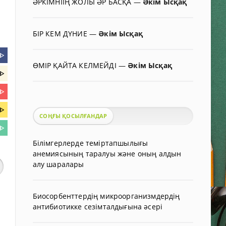
ӘРКІМНІІҢ ЖОЛЫ ӘР БАСҚА
—
Әкім Ысқақ
БІР КЕМ ДҮНИЕ
—
Әкім Ысқақ
ᐈ
ӨМІР ҚАЙТА КЕЛМЕЙДІ
—
Әкім Ысқақ
ᐈ
ᐈ
ᐈ
СОҢҒЫ ҚОСЫЛҒАНДАР
ᐈ
Білімгерлерде теміртапшылығы
анемиясының таралуы және оның алдын
алу шаралары
Биосорбенттердің микроорганизмдердің
антибиотикке сезімталдығына әсері