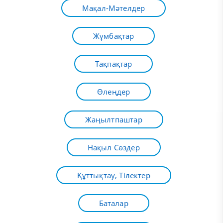
Мақал-Мәтелдер
Жұмбақтар
Тақпақтар
Өлеңдер
Жаңылтпаштар
Нақыл Сөздер
Құттықтау, Тілектер
Баталар