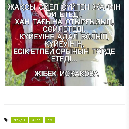
жақсы
әйел
ер