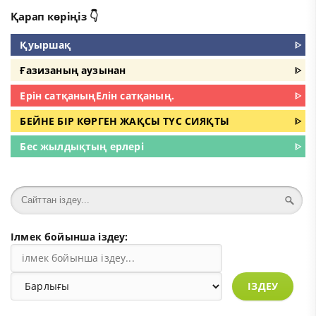
Қарап көріңіз 👇
Қуыршақ
ᐈ
Ғазизаның аузынан
ᐈ
Ерін сатқаныңЕлін сатқаның.
ᐈ
БЕЙНЕ БІР КӨРГЕН ЖАҚСЫ ТҮС СИЯҚТЫ
ᐈ
Бес жылдықтың ерлері
ᐈ
Ілмек бойынша іздеу:
ІЗДЕУ