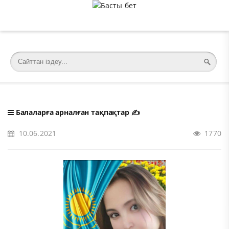
�meta charset="utf-8">
Балаларға арналған тақпақтар
✍️
10.06.2021
1770