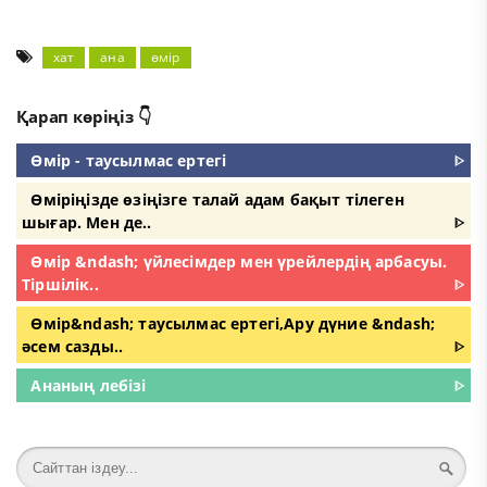
хат
ана
өмір
Қарап көріңіз 👇
Өмір - таусылмас ертегі
ᐈ
Өміріңізде өзіңізге талай адам бақыт тілеген
шығар. Мен де..
ᐈ
Өмір &ndash; үйлесімдер мен үрейлердің арбасуы.
Тіршілік..
ᐈ
Өмір&ndash; таусылмас ертегі,Ару дүние &ndash;
әсем сазды..
ᐈ
Ананың лебізі
ᐈ