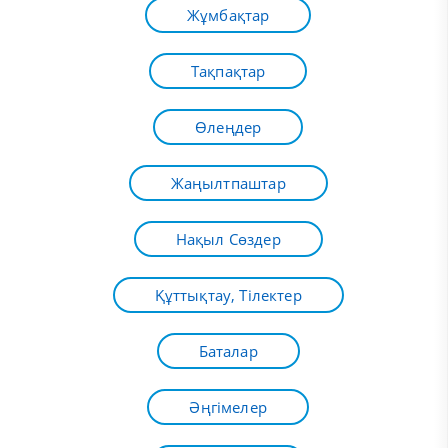
Жұмбақтар
Тақпақтар
Өлеңдер
Жаңылтпаштар
Нақыл Сөздер
Құттықтау, Тілектер
Баталар
Әңгімелер