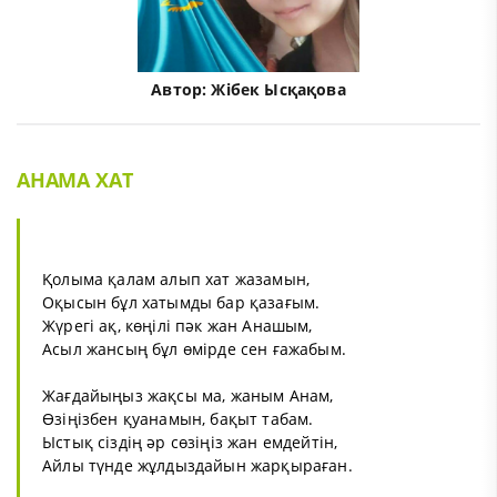
Автор:
Жібек Ысқақова
АНАМА ХАТ
Қолыма қалам алып хат жазамын,
Оқысын бұл хатымды бар қазағым.
Жүрегі ақ, көңілі пәк жан Анашым,
Асыл жансың бұл өмірде сен ғажабым.
Жағдайыңыз жақсы ма, жаным Анам,
Өзіңізбен қуанамын, бақыт табам.
Ыстық сіздің әр сөзіңіз жан емдейтін,
Айлы түнде жұлдыздайын жарқыраған.