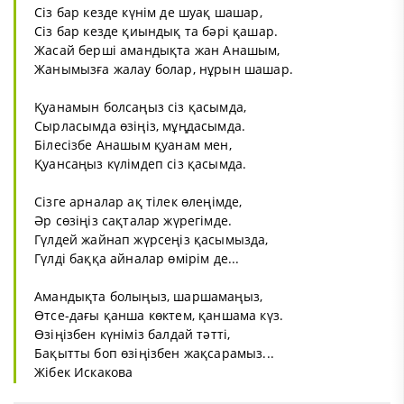
Сіз бар кезде күнім де шуақ шашар,
Сіз бар кезде қиындық та бәрі қашар.
Жасай берші амандықта жан Анашым,
Жанымызға жалау болар, нұрын шашар.
Қуанамын болсаңыз сіз қасымда,
Сырласымда өзіңіз, мұңдасымда.
Білесізбе Анашым қуанам мен,
Қуансаңыз күлімдеп сіз қасымда.
Сізге арналар ақ тілек өлеңімде,
Әр сөзіңіз сақталар жүрегімде.
Гүлдей жайнап жүрсеңіз қасымызда,
Гүлді баққа айналар өмірім де...
Амандықта болыңыз, шаршамаңыз,
Өтсе-дағы қанша көктем, қаншама күз.
Өзіңізбен күніміз балдай тәтті,
Бақытты боп өзіңізбен жақсарамыз...
Жібек Искакова