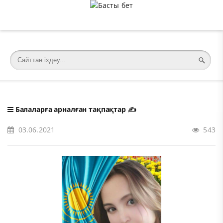
�meta charset="utf-8">
Балаларға арналған тақпақтар
✍️
03.06.2021
543