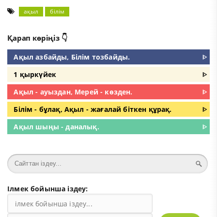
ақыл
білім
Қарап көріңіз 👇
Ақыл азбайды, Білім тозбайды.
ᐈ
1 қыркүйек
ᐈ
Ақыл - ауыздан, Мерей - көзден.
ᐈ
Білім - бұлақ, Ақыл - жағалай біткен құрақ.
ᐈ
Ақыл шыңы - даналық.
ᐈ
Ілмек бойынша іздеу: