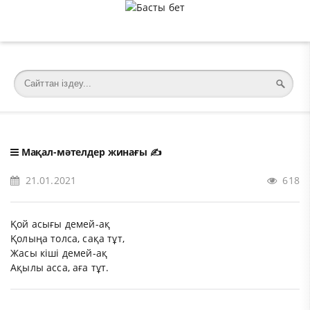
�meta charset="utf-8">
Мақал-мәтелдер жинағы
✍️
21.01.2021
618
Қой асығы демей-ақ
Қолыңа толса, сақа тұт,
Жасы кіші демей-ақ
Ақылы асса, аға тұт.