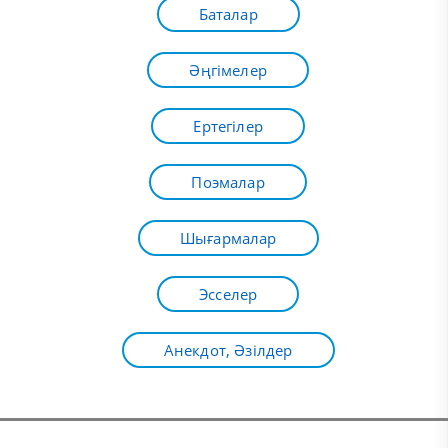
Баталар
Әңгімелер
Ертегілер
Поэмалар
Шығармалар
Эсселер
Анекдот, Әзілдер