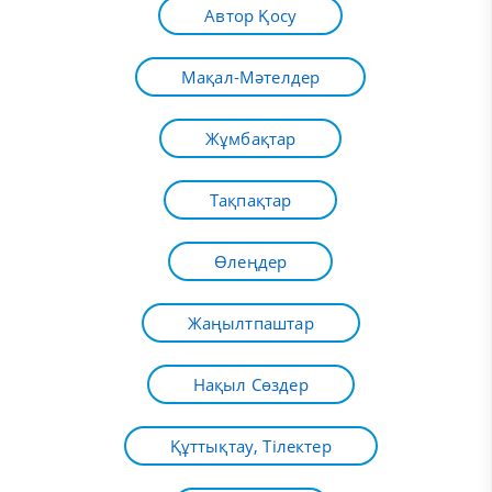
Автор Қосу
Мақал-Мәтелдер
Жұмбақтар
Тақпақтар
Өлеңдер
Жаңылтпаштар
Нақыл Сөздер
Құттықтау, Тілектер