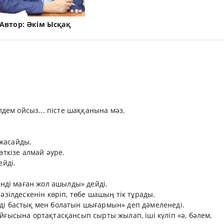
Автор:
Әкім Ысқақ
үлдем ойсыз... пісте шаққанына мәз.
 жасайды.
өткізе алмай әуре.
ейді.
«енді маған жол ашылды» дейді.
 әзілдескенін көріп, төбе шашың тік тұрады.
нді бастық мен болатын шығармын» деп дәмеленеді.
айғысына ортақтасқансып сырты жылап, іші күліп «ә, бәлем,