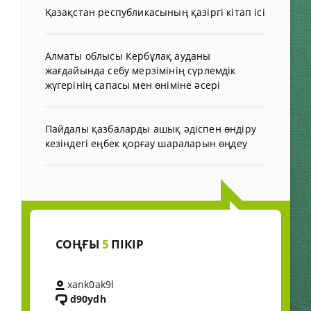
Қазақстан республикасының қазіргі кітап ісі
Алматы облысы Кербұлақ ауданы
жағдайында себу мерзімінің сүрлемдік
жүгерінің сапасы мен өніміне әсері
Пайдалы қазбаларды ашық әдіспен өндіру
кезіндегі еңбек қорғау шараларын өңдеу
СОҢҒЫ
5
ПІКІР
xank0ak9l
d90ydh