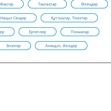
бақтар
Тақпақтар
Өлеңдер
Нақыл Сөздер
Құттықтау, Тілектер
ер
Ертегілер
Поэмалар
Эсселер
Анекдот, Әзілдер