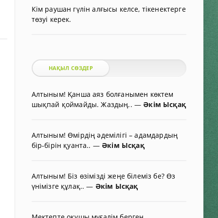
Кім раушан гүлін алғысы келсе, тікенектерге
төзуі керек.
НАҚЫЛ СӨЗДЕР
Алтыным! Қанша аяз болғанымен көктем
шықпай қоймайды. Жаздың..
—
Әкім Ысқақ
Алтыным! Өмірдің әдемілігі – адамдардың
бір-бірін қуанта..
—
Әкім Ысқақ
Алтыным! Біз өзімізді жеңе білеміз бе? Өз
үнімізге құлақ..
—
Әкім Ысқақ
Мектепте оқушы мұғалім берген