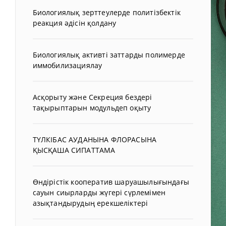
Биологиялық зерттеулерде политізбектік
реакция әдісін қолдану
Биологиялық активті заттарды полимерде
иммобилизациялау
Асқорыту және Секреция бездері
тақырыптарын модульдеп оқыту
ТҮЛКІБАС АУДАНЫНА ФЛОРАСЫНА
ҚЫСҚАША СИПАТТАМА
Өндірістік кооператив шаруашылығындағы
сауын сиырларды жүгері сүрлемімен
азықтандырудың ерекшеліктері