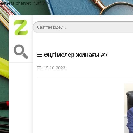
�meta charset="utf-8">
Әңгімелер жинағы
✍️
15.10.2023