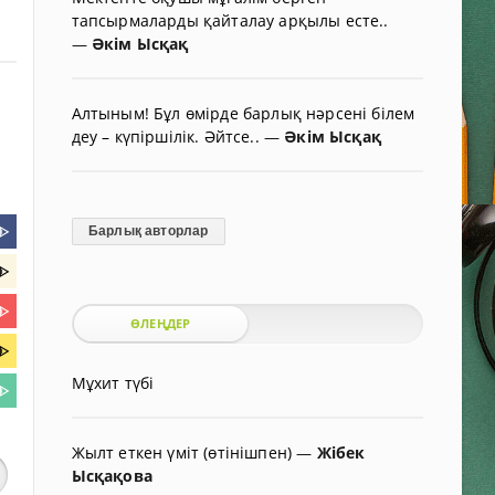
тапсырмаларды қайталау арқылы есте..
—
Әкім Ысқақ
Алтыным! Бұл өмірде барлық нәрсені білем
деу – күпіршілік. Әйтсе..
—
Әкім Ысқақ
ᐈ
Барлық авторлар
ᐈ
ᐈ
ӨЛЕҢДЕР
ᐈ
Мұхит түбі
ᐈ
Жылт еткен үміт (өтінішпен)
—
Жібек
Ысқақова