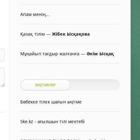
Апам менің...
Қазақ тілім
—
Жібек Ысқақова
Мұңайып тағдыр жалғанға
—
Әкім Ысқақ
ӘҢГІМЕЛЕР
Бөбекке тілек шағын əңгіме
5ke.kz - ағылшын тілі мектебі