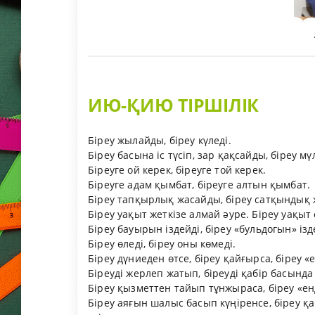
ИЮ-ҚИЮ ТІРШІЛІК
Біреу жылайды, біреу күледі.
Біреу басына іс түсіп, зар қақсайды, біреу м
Біреуге ой керек, біреуге той керек.
Біреуге адам қымбат, біреуге алтын қымбат.
Біреу тапқырлық жасайды, біреу сатқындық
Біреу уақыт жеткізе алмай әуре. Біреу уақыт 
Біреу бауырын іздейді, біреу «бульдогын» ізд
Біреу өледі, біреу оны көмеді.
Біреу дүниеден өтсе, біреу қайғырса, біреу 
Біреуді жерлеп жатып, біреуді қабір басында
Біреу қызметтен тайып тұнжыраса, біреу «е
Біреу аяғын шалыс басып күңіренсе, біреу қ