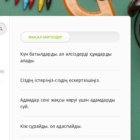
МАҚАЛ-МӘТЕЛДЕР
Күн батылдарды, ал әлсіздерді құмдарды
алады.
36
Сіздің істеріңіз-сіздің ескерткішіңіз.
Адамдар сені жақсы көруі үшін адамдарды
сүй.
Кім сұрайды, ол адаспайды.