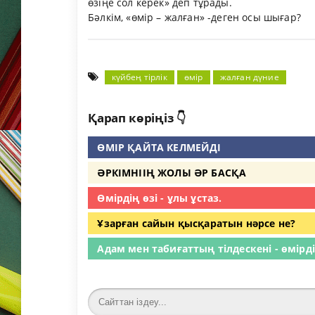
өзіңе сол керек» деп тұрады.
Бәлкім, «өмір – жалған» -деген осы шығар?
күйбең тірлік
өмір
жалған дүние
Қарап көріңіз 👇
ӨМІР ҚАЙТА КЕЛМЕЙДІ
ӘРКІМНІІҢ ЖОЛЫ ӘР БАСҚА
Өмірдің өзі - ұлы ұстаз.
Ұзарған сайын қысқаратын нәрсе не?
Адам мен табиғаттың тілдескені - өмірді