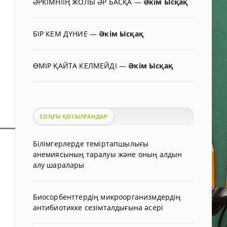
ӘРКІМНІІҢ ЖОЛЫ ӘР БАСҚА
—
Әкім Ысқақ
БІР КЕМ ДҮНИЕ
—
Әкім Ысқақ
ӨМІР ҚАЙТА КЕЛМЕЙДІ
—
Әкім Ысқақ
СОҢҒЫ ҚОСЫЛҒАНДАР
Білімгерлерде теміртапшылығы
анемиясының таралуы және оның алдын
алу шаралары
Биосорбенттердің микроорганизмдердің
антибиотикке сезімталдығына әсері