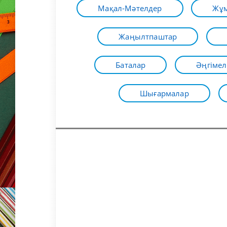
Мақал-Мәтелдер
Жұм
Жаңылтпаштар
Баталар
Әңгімел
Шығармалар