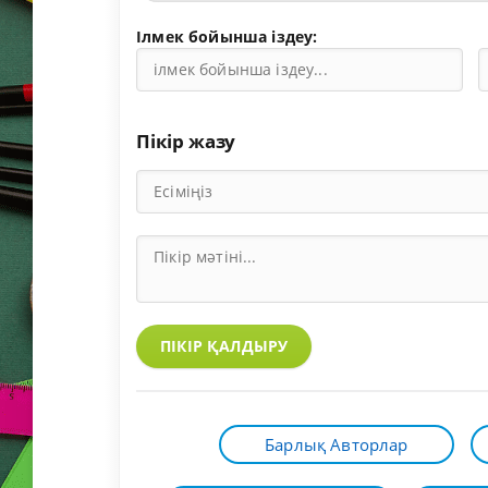
Ілмек бойынша іздеу:
Пікір жазу
ПІКІР ҚАЛДЫРУ
Барлық Авторлар