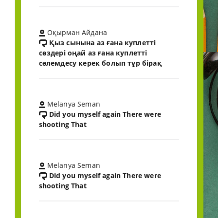
Оқырман Айдана
Қыз сынына аз ғана куплетті
сөздері оңай аз ғана куплетті
сәлемдесу керек болып тұр бірақ
Melanya Seman
Did you myself again There were
shooting That
Melanya Seman
Did you myself again There were
shooting That