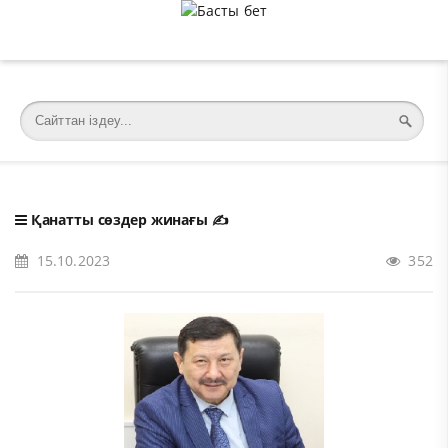
�meta charset="utf-8">
Қанатты сөздер жинағы
✍️
15.10.2023
352