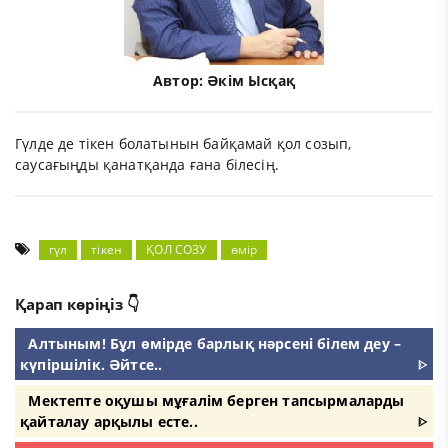
Автор:
Әкім Ысқақ
Гүлде де тікен болатынын байқамай қол созып,
саусағыңды қанатқанда ғана білесің.
гүл
тікен
ҚОЛ СОЗУ
өмір
Қарап көріңіз 👇
Алтыным! Бұл өмірде барлық нәрсені білем деу –
күпіршілік. Әйтсе..
ᐈ
Мектепте оқушы мұғалім берген тапсырмаларды
қайталау арқылы есте..
ᐈ