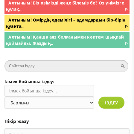
Алтыным! Біз өзімізді жеңе білеміз бе? Өз үнімізге
құлақ..
ᐈ
Алтыным! Өмірдің әдемілігі – адамдардың бір-бірін
қуанта..
ᐈ
Алтыным! Қанша аяз болғанымен көктем шықпай
қоймайды. Жаздың..
ᐈ
Ілмек бойынша іздеу:
ІЗДЕУ
Пікір жазу