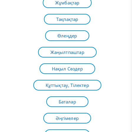
Жұмбақтар
Тақпақтар
Өлеңдер
Жаңылтпаштар
Нақыл Сөздер
Құттықтау, Тілектер
Баталар
Әңгімелер