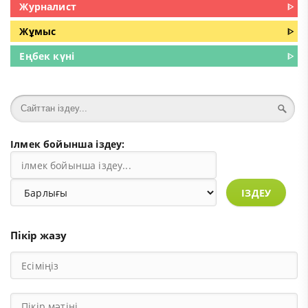
Журналист
ᐈ
Жұмыс
ᐈ
Еңбек күні
ᐈ
Ілмек бойынша іздеу:
ІЗДЕУ
Пікір жазу