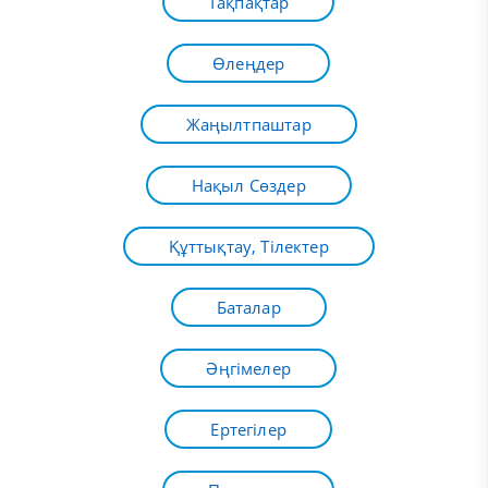
Тақпақтар
Өлеңдер
Жаңылтпаштар
Нақыл Сөздер
Құттықтау, Тілектер
Баталар
Әңгімелер
Ертегілер