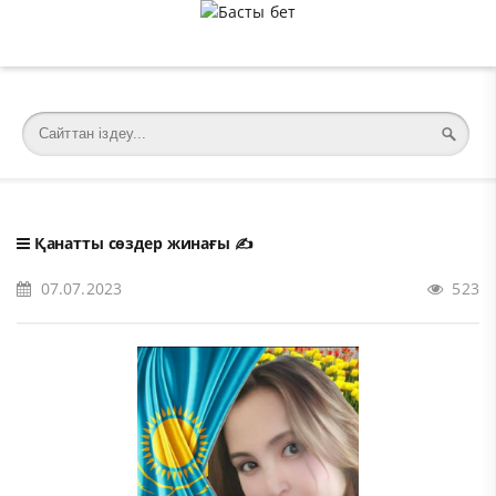
�meta charset="utf-8">
Қанатты сөздер жинағы
✍️
07.07.2023
523