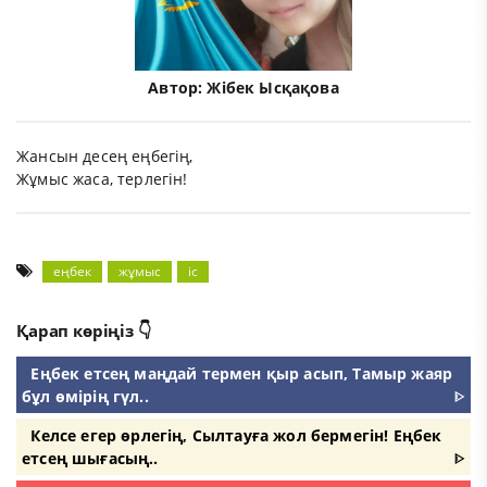
Автор:
Жібек Ысқақова
Жансын десең еңбегің,
Жұмыс жаса, терлегін!
еңбек
жұмыс
іс
Қарап көріңіз 👇
Еңбек етсең маңдай термен қыр асып, Тамыр жаяр
бұл өмірің гүл..
ᐈ
Келсе егер өрлегің, Сылтауға жол бермегін! Еңбек
етсең шығасың..
ᐈ