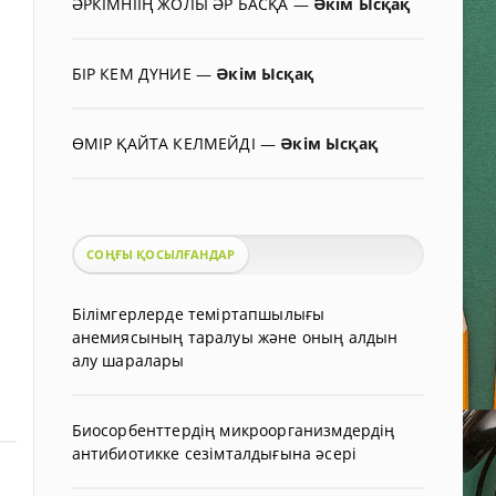
ӘРКІМНІІҢ ЖОЛЫ ӘР БАСҚА
—
Әкім Ысқақ
БІР КЕМ ДҮНИЕ
—
Әкім Ысқақ
ӨМІР ҚАЙТА КЕЛМЕЙДІ
—
Әкім Ысқақ
СОҢҒЫ ҚОСЫЛҒАНДАР
Білімгерлерде теміртапшылығы
анемиясының таралуы және оның алдын
алу шаралары
Биосорбенттердің микроорганизмдердің
антибиотикке сезімталдығына әсері