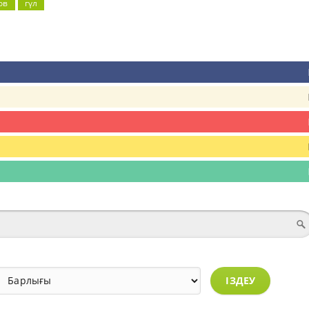
ов
гүл
ІЗДЕУ