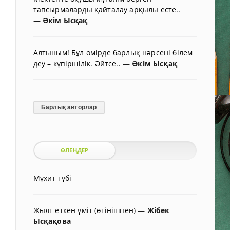
тапсырмаларды қайталау арқылы есте..
—
Әкім Ысқақ
Алтыным! Бұл өмірде барлық нәрсені білем
деу – күпіршілік. Әйтсе..
—
Әкім Ысқақ
Барлық авторлар
ӨЛЕҢДЕР
Мұхит түбі
Жылт еткен үміт (өтінішпен)
—
Жібек
Ысқақова