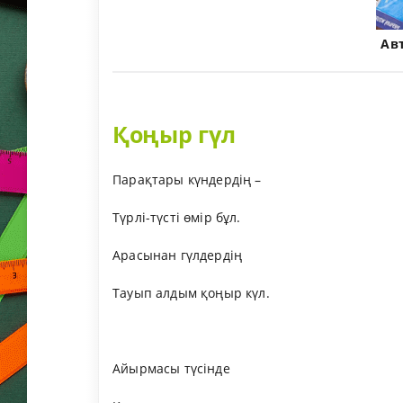
Ав
Қоңыр гүл
Парақтары күндердің –
Түрлі-түсті өмір бұл.
Арасынан гүлдердің
Тауып алдым қоңыр күл.
Айырмасы түсінде