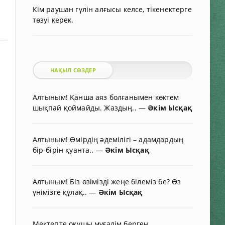
Кім раушан гүлін алғысы келсе, тікенектерге
төзуі керек.
НАҚЫЛ СӨЗДЕР
Алтыным! Қанша аяз болғанымен көктем
шықпай қоймайды. Жаздың..
—
Әкім Ысқақ
Алтыным! Өмірдің әдемілігі – адамдардың
бір-бірін қуанта..
—
Әкім Ысқақ
Алтыным! Біз өзімізді жеңе білеміз бе? Өз
үнімізге құлақ..
—
Әкім Ысқақ
Мектепте оқушы мұғалім берген