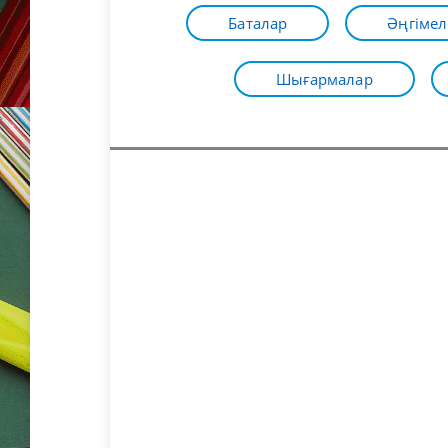
Баталар
Әңгімел
Шығармалар