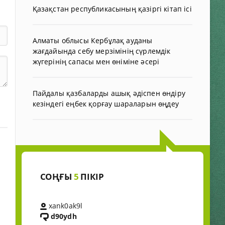
Қазақстан республикасының қазіргі кітап ісі
Алматы облысы Кербұлақ ауданы
жағдайында себу мерзімінің сүрлемдік
жүгерінің сапасы мен өніміне әсері
Пайдалы қазбаларды ашық әдіспен өндіру
кезіндегі еңбек қорғау шараларын өңдеу
СОҢҒЫ
5
ПІКІР
xank0ak9l
d90ydh