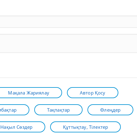
Мақала Жариялау
Автор Қосу
бақтар
Тақпақтар
Өлеңдер
Нақыл Сөздер
Құттықтау, Тілектер