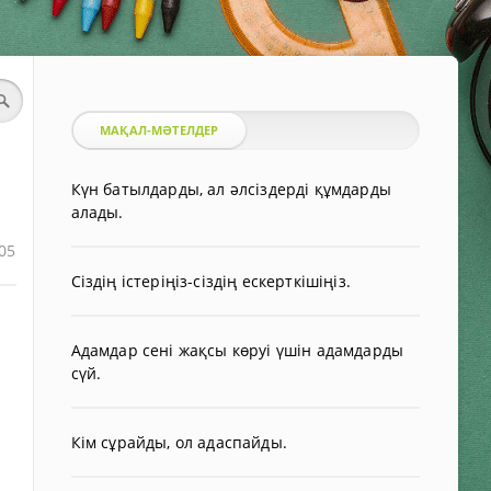
МАҚАЛ-МӘТЕЛДЕР
Күн батылдарды, ал әлсіздерді құмдарды
алады.
05
Сіздің істеріңіз-сіздің ескерткішіңіз.
Адамдар сені жақсы көруі үшін адамдарды
сүй.
Кім сұрайды, ол адаспайды.