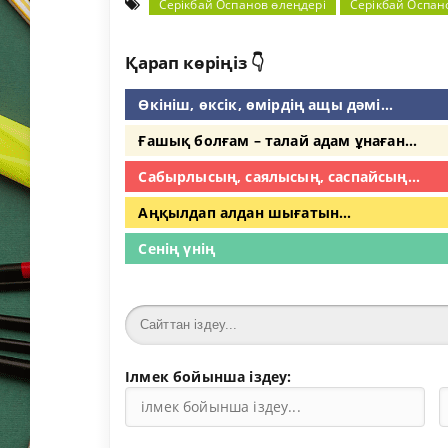
Серікбай Оспанов өлеңдері
Серікбай Оспан
Қарап көріңіз 👇
Өкініш, өксік, өмірдің ащы дәмі...
Ғашық болғам – талай адам ұнаған...
Сабырлысың, саялысың, саспайсың...
Аңқылдап алдан шығатын...
Сенің үнің
Ілмек бойынша іздеу: