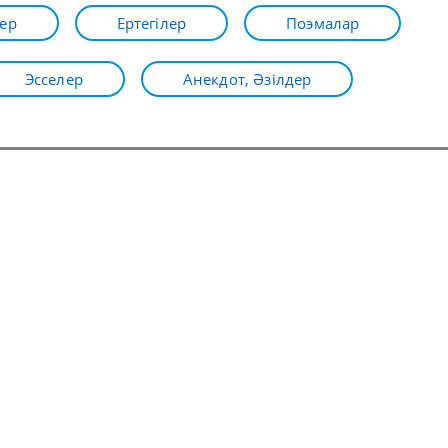
ер
Ертегілер
Поэмалар
Эсселер
Анекдот, Әзілдер