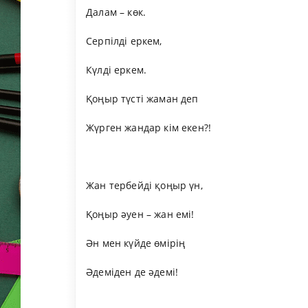
Далам – көк.
Серпілді еркем,
Күлді еркем.
Қоңыр түсті жаман деп
Жүрген жандар кім екен?!
Жан тербейді қоңыр үн,
Қоңыр әуен – жан емі!
Ән мен күйде өмірің
Әдеміден де әдемі!