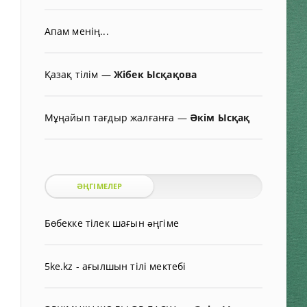
Апам менің...
Қазақ тілім
—
Жібек Ысқақова
Мұңайып тағдыр жалғанға
—
Әкім Ысқақ
ӘҢГІМЕЛЕР
Бөбекке тілек шағын əңгіме
5ke.kz - ағылшын тілі мектебі