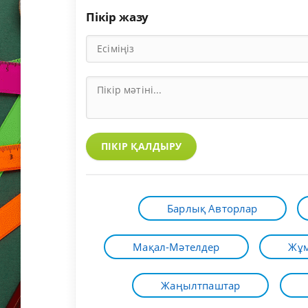
Пікір жазу
ПІКІР ҚАЛДЫРУ
Барлық Авторлар
Мақал-Мәтелдер
Жұм
Жаңылтпаштар