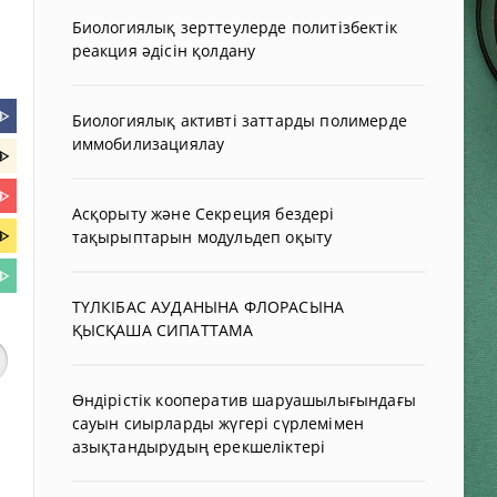
Биологиялық зерттеулерде политізбектік
реакция әдісін қолдану
ᐈ
Биологиялық активті заттарды полимерде
иммобилизациялау
ᐈ
ᐈ
Асқорыту және Секреция бездері
ᐈ
тақырыптарын модульдеп оқыту
ᐈ
ТҮЛКІБАС АУДАНЫНА ФЛОРАСЫНА
ҚЫСҚАША СИПАТТАМА
Өндірістік кооператив шаруашылығындағы
сауын сиырларды жүгері сүрлемімен
азықтандырудың ерекшеліктері