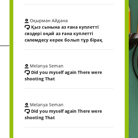
Оқырман Айдана
Қыз сынына аз ғана куплетті
сөздері оңай аз ғана куплетті
сәлемдесу керек болып тұр бірақ
Melanya Seman
Did you myself again There were
shooting That
Melanya Seman
Did you myself again There were
shooting That