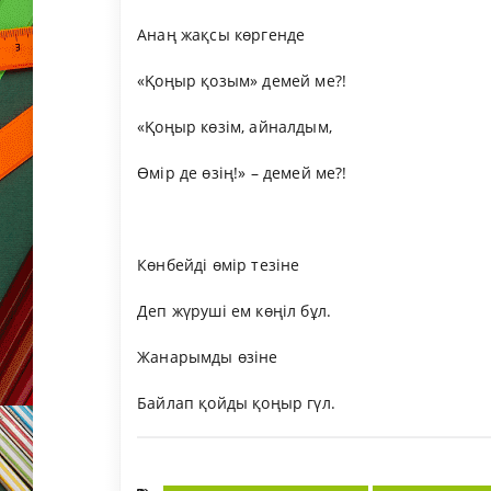
Анаң жақсы көргенде
«Қоңыр қозым» демей ме?!
«Қоңыр көзім, айналдым,
Өмір де өзің!» – демей ме?!
Көнбейді өмір тезіне
Деп жүруші ем көңіл бұл.
Жанарымды өзіне
Байлап қойды қоңыр гүл.