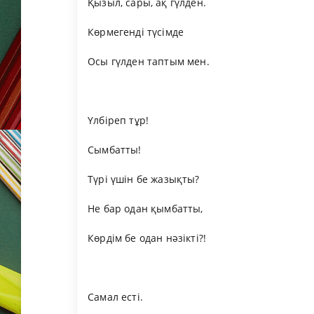
Қызыл, сары, ақ гүлден.
Көрмегенді түсімде
Осы гүлден таптым мен.
Үлбіреп тұр!
Сымбатты!
Түрі үшін бе жазықты?
Не бар одан қымбатты,
Көрдім бе одан нәзікті?!
Самал есті.