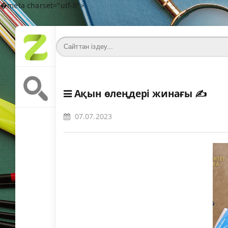
�meta charset="utf-8">
Ақын өлеңдері жинағы
✍️
07.07.2023