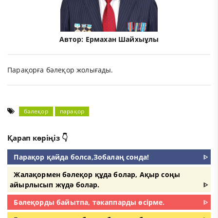
Автор:
Ермахан Шайхыұлы
Парақорға бәлеқор жолығады.
бәлеқор
парақор
Қарап көріңіз 👇
Парақор қайда болса,Зобалаң сонда!
ᐈ
Жалақормен бәлеқор құда болар, Ақыр соңы
айырлысып жүдә болар.
ᐈ
Бәлеқорды байытпа, тәкаппарды өсірме.
ᐈ