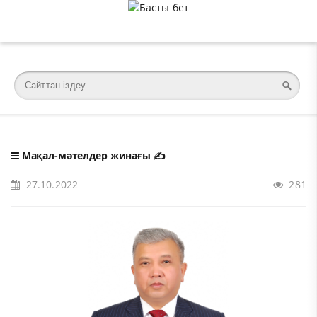
�meta charset="utf-8">
Мақал-мәтелдер жинағы
✍️
27.10.2022
281