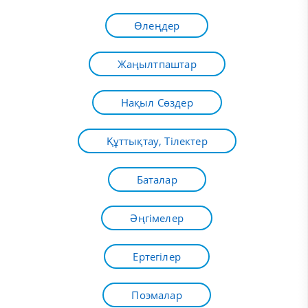
Өлеңдер
Жаңылтпаштар
Нақыл Сөздер
Құттықтау, Тілектер
Баталар
Әңгімелер
Ертегілер
Поэмалар