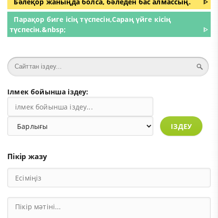
Бәлеқор жаныңда болса, бәледен бас алмассың.
ᐈ
Парақор биге ісің түспесін,Сараң үйге кісің
түспесін.&nbsp;
ᐈ
Ілмек бойынша іздеу:
ІЗДЕУ
Пікір жазу