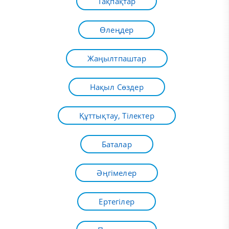
Тақпақтар
Өлеңдер
Жаңылтпаштар
Нақыл Сөздер
Құттықтау, Тілектер
Баталар
Әңгімелер
Ертегілер