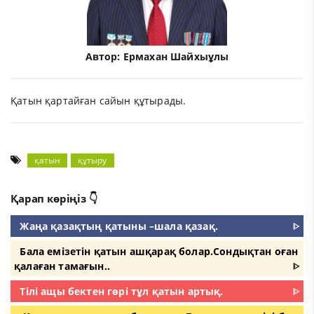
Автор:
Ермахан Шайхыұлы
Қатын қартайған сайын құтырады.
қатын
құтыру
Қарап көріңіз 👇
Жаңа қазақтың қатыны –шала қазақ.
ᐈ
Бала емізетін қатын ашқарақ болар.Сондықтан оған
қалаған тамағын..
ᐈ
Тілі ащы бектен гөрі тұл қатын артық.
ᐈ