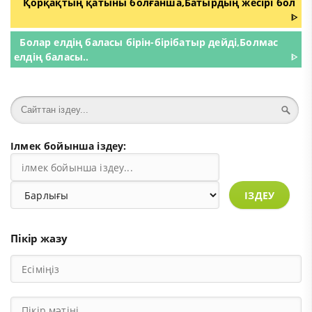
Қорқақтың қатыны болғанша,Батырдың жесірі бол
ᐈ
Болар елдің баласы бірін-бірібатыр дейді,Болмас
елдің баласы..
ᐈ
Ілмек бойынша іздеу:
ІЗДЕУ
Пікір жазу