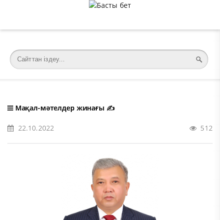
�meta charset="utf-8">
Мақал-мәтелдер жинағы
✍️
22.10.2022
512