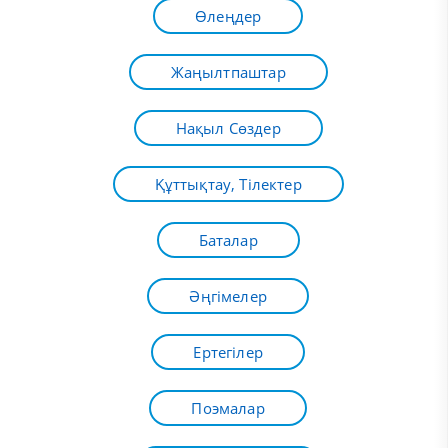
Өлеңдер
Жаңылтпаштар
Нақыл Сөздер
Құттықтау, Тілектер
Баталар
Әңгімелер
Ертегілер
Поэмалар