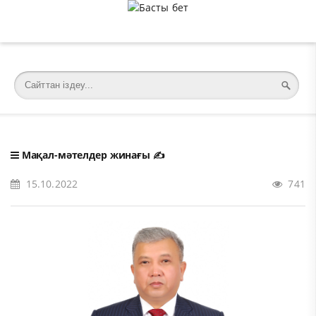
�meta charset="utf-8">
Мақал-мәтелдер жинағы
✍️
15.10.2022
741