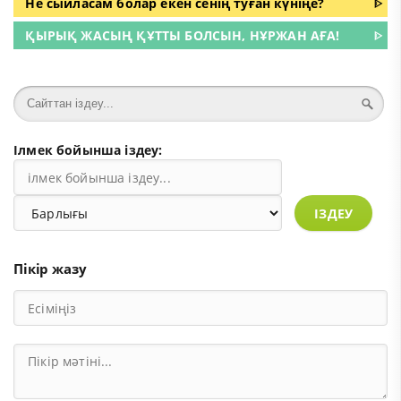
Не сыйласам болар екен сенің туған күніңе?
ᐈ
ҚЫРЫҚ ЖАСЫҢ ҚҰТТЫ БОЛСЫН, НҰРЖАН АҒА!
ᐈ
Ілмек бойынша іздеу:
ІЗДЕУ
Пікір жазу