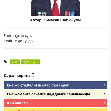
Автор:
Ермахан Шайхыұлы
Енеге туған күн,
Келінге де туады.
ене
туған күн
Қарап көріңіз 👇
Ене жоқта,Келін шығар сумаңдап.
ᐈ
Ене жаманға саналса да,Адамға саналмайды.
ᐈ
Кей аналар
ᐈ