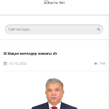
�meta charset="utf-8">
Мақал-мәтелдер жинағы
✍️
15.10.2022
749