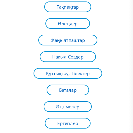
Тақпақтар
Өлеңдер
Жаңылтпаштар
Нақыл Сөздер
Құттықтау, Тілектер
Баталар
Әңгімелер
Ертегілер