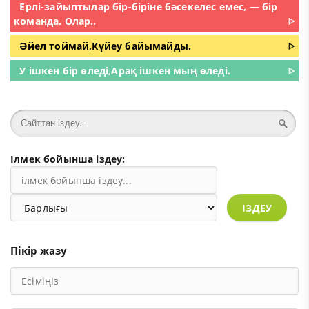
Ерлі-зайыптылар бір-біріне бәсекелес емес, — бір
команда. Олар..
ᐈ
Әйел тоймай,Күйеу байымайды.
ᐈ
У ішкен бір өледі,Арақ ішкен мың өледі.
ᐈ
Ілмек бойынша іздеу:
ІЗДЕУ
Пікір жазу