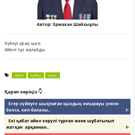
Автор:
Ермахан Шайхыұлы
Күйеуі арақ ішсе,
Әйелі тұз жалайды.
әйел
күйеу
арақ
Қарап көріңіз 👇
Егер күйеуге шықпаған қыздың омырауы үлкен
болса, көп балалы..
ᐈ
Екі қабат әйел керулі тұрған және шұбатылып
жатқан арқаннан..
ᐈ