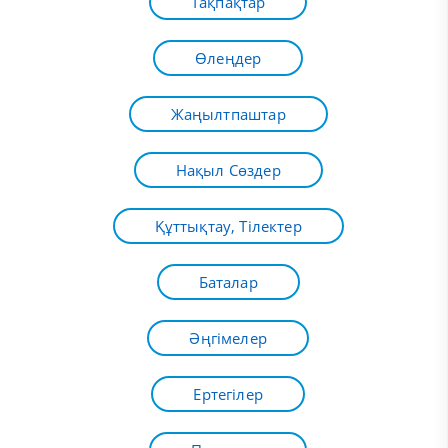
Тақпақтар
Өлеңдер
Жаңылтпаштар
Нақыл Сөздер
Құттықтау, Тілектер
Баталар
Әңгімелер
Ертегілер