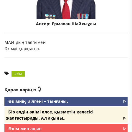
Автор:
Ермахан Шайхыұлы
МАИ-дың таяғымен
Әкімді қорқытпа.
әкім
Қарап көріңіз 👇
Әкімнің иілгені – тынғаны.
ᐈ
Бір елдің әкімі өлсе, қызметін келесісі
жалғастырады. Ал ақыны..
ᐈ
Әкім мен ақын
ᐈ