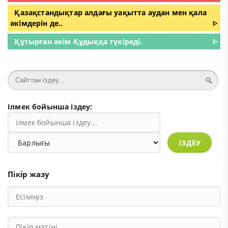
Қазақстандықтар алдағы уақытта аудан мен қала
әкімдерін де..
ᐈ
Құтырған әкім Құдыққа түкіреді.
ᐈ
Ілмек бойынша іздеу:
ІЗДЕУ
Пікір жазу