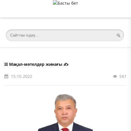
�meta charset="utf-8">
Мақал-мәтелдер жинағы
✍️
15.10.2022
561