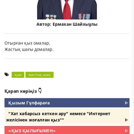
Автор:
Ермахан Шайхыұлы
Отырған қыз омалар,
Жастық шағы домалар.
қыз
жастық шақ
Қарап көріңіз 👇
Қызым Гүлфараға
ᐈ
"Хат хабарсыз кеткен ару" немесе "Интернет
желісінен жоғалған қыз""
ᐈ
«ҚЫЗ ҚЫЛЫҒЫМЕН»
ᐈ