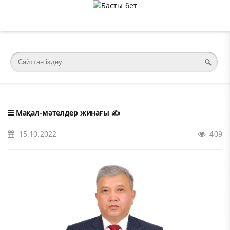
�meta charset="utf-8">
Мақал-мәтелдер жинағы
✍️
15.10.2022
409