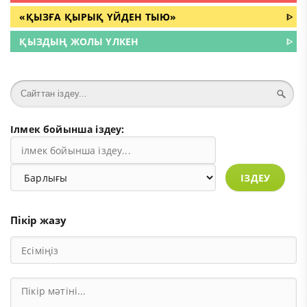
«ҚЫЗҒА ҚЫРЫҚ ҮЙДЕН ТЫЮ»
ᐈ
ҚЫЗДЫҢ ЖОЛЫ ҮЛКЕН
ᐈ
Ілмек бойынша іздеу:
ІЗДЕУ
Пікір жазу