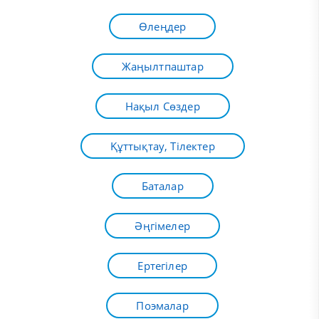
Өлеңдер
Жаңылтпаштар
Нақыл Сөздер
Құттықтау, Тілектер
Баталар
Әңгімелер
Ертегілер
Поэмалар