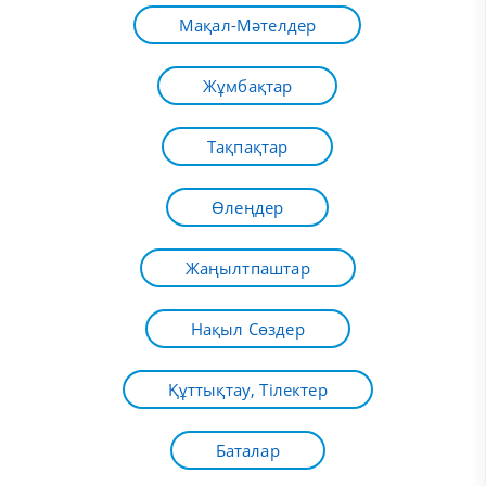
Мақал-Мәтелдер
Жұмбақтар
Тақпақтар
Өлеңдер
Жаңылтпаштар
Нақыл Сөздер
Құттықтау, Тілектер
Баталар