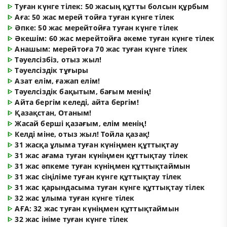
ᐈ
Туған күнге тілек: 50 жасың құтты болсын құрбым
ᐈ
Аға: 50 жас мерей тойға туған күнге тілек
ᐈ
Әпке: 50 жас мерейтойға туған күнге тілек
ᐈ
Әкешім: 60 жас мерейтойға әкеме туған күнге тілек
ᐈ
Анашым: мерейтоға 70 жас туған күнге тілек
ᐈ
Тәуелсізбіз, отыз жыл!
ᐈ
Тәуелсіздік тұғыры
ᐈ
Азат елім, ғажап елім!
ᐈ
Тәуелсіздік бақытым, бағым менің!
ᐈ
Айта бергім келеді, айта бергім!
ᐈ
Қазақстан, Отаным!
ᐈ
Жасай берші қазағым, елім менің!
ᐈ
Келді міне, отыз жыл! Тойла қазақ!
ᐈ
31 жасқа ұлыма туған күніңмен құттықтау
ᐈ
31 жас ағама туған күніңмен құттықтау тілек
ᐈ
31 жас әпкеме туған күніңмен құттықтаймын
ᐈ
31 жас сіңіліме туған күнге құттықтау тілек
ᐈ
31 жас қарындасыма туған күнге құттықтау тілек
ᐈ
32 жас ұлыма туған күнге тілек
ᐈ
АҒА: 32 жас туған күніңмен құттықтаймын
ᐈ
32 жас ініме туған күнге тілек