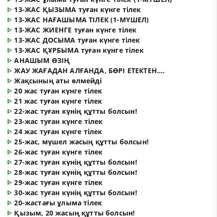
ᐈ
13-ЖАС ҚЫЗЫМА туған күнге тілек
ᐈ
13-ЖАС НАҒАШЫМА ТІЛЕК (1-МҮШЕЛ)
ᐈ
13-ЖАС ЖИЕНГЕ туған күнге тілек
ᐈ
13-ЖАС ДОСЫМА туған күнге тілек
ᐈ
13-ЖАС ҚҰРБЫМА туған күнге тілек
ᐈ
АНАШЫМ ӨЗІҢ
ᐈ
ЖАУ ЖАҒАДАН АЛҒАНДА, БӨРІ ЕТЕКТЕН....
ᐈ
Жақсының аты өлмейді
ᐈ
20 жас туған күнге тілек
ᐈ
21 жас туған күнге тілек
ᐈ
22-жас туған күнің құтты болсын!
ᐈ
23-жас туған күнге тілек
ᐈ
24 жас туған күнге тілек
ᐈ
25-жас, мүшел жасың құтты болсын!
ᐈ
26-жас туған күнге тілек
ᐈ
27-жас туған күнің құтты болсын!
ᐈ
28-жас туған күнің құтты болсын!
ᐈ
29-жас туған күнге тілек
ᐈ
30-жас туған күнің құтты болсын!
ᐈ
20-жастағы ұлыма тілек
ᐈ
Қызым, 20 жасың құтты болсын!