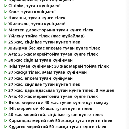
ᐈ
Сіңілім, туған күніңмен!
ᐈ
Көке, туған күніңмен!
ᐈ
Нағашы, туған күнге тілек
ᐈ
Жиенжан, туған күніңмен!
ᐈ
Мектеп директорына туған күнге тілек
ᐈ
Үйлену тойға тілек (жас жұбайлар)
ᐈ
25 жас, сіңіліме туған күнге тілек
ᐈ
Жиырма бес жас әпкеме туған күнге тілек
ᐈ
Аға: 25 жас мерейтойға туған күнге тілек
ᐈ
30 жас сіңілім туған күніңмен
ᐈ
Інім туған күніңмен: 30 жас мерей тойға тілек
ᐈ
37 жасқа тілек, ағам туған күніңмен
ᐈ
37 жас, әпкем туған күніңмен
ᐈ
37 жас, сіңіліме туған күнге тілек
ᐈ
37 жас, қарындасыма туған күнге тілек, 3 мүшел
ᐈ
Аға: 40 жас мерейтойға туған күнге тілек
ᐈ
Әпке: мерейтой 40 жас туған күнге құттықтау
ᐈ
ІНІ: мерейтой 40 жас туған күнге тілек
ᐈ
40 жас мерейтой, сіңіліме туған күнге тілек
ᐈ
Қарындас: мерейтой 50 жасқа туған күнге тілек
ᐈ
Құдағи: мерейтой 50 жасқа туған күнге тілек