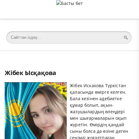
�meta charset="utf-8">
Жібек Ысқақова
Жібек Искакова Түркістан
қаласында өмірге келген.
Бала кезінен әдебиетке
құмар болып, ақын-
жазушылардың өлеңдері
мен шығармаларын оқып
жүретін. Өмірдің қандай
сыны болса да өзіне деген
сенімді жоғалтпаған.