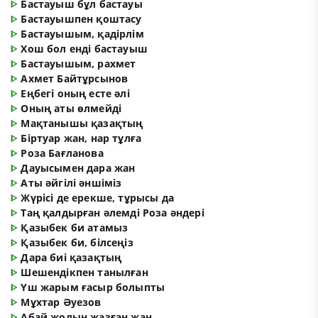
ᐈ
Бастауыш бұл бастауы
ᐈ
Бастауышпен қоштасу
ᐈ
Бастауышым, қадірлім
ᐈ
Хош бол енді бастауыш
ᐈ
Бастауышым, рахмет
ᐈ
Ахмет Байтұрсынов
ᐈ
Еңбегі оның есте әлі
ᐈ
Оның аты өлмейді
ᐈ
Мақтанышы қазақтың
ᐈ
Біртуар жан, нар тұлға
ᐈ
Роза Бағланова
ᐈ
Дауысымен дара жан
ᐈ
Аты әйгілі әншіміз
ᐈ
Жүрісі де ерекше, тұрысы да
ᐈ
Таң қалдырған әлемді Роза әндері
ᐈ
Қазыбек би атамыз
ᐈ
Қазыбек би, білсеңіз
ᐈ
Дара биі қазақтың
ᐈ
Шешендікпен танылған
ᐈ
Үш жарым ғасыр болыпты
ᐈ
Мұхтар Әуезов
ᐈ
Абай жолын жазған жан