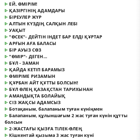
ᐈ
ЕЙ, ӨМІРІМ!
ᐈ
ҚАЗІРГІНІҢ АДАМДАРЫ
ᐈ
БІРЕУЛЕР ЖҮР
ᐈ
АЛТЫН КҮЗДІҢ САЛҚЫН ЛЕБІ
ᐈ
УАҚЫТ
ᐈ
"ӨСЕК"- ДЕЙТІН ІНДЕТ БАР ЕЛДІ ҚҰРТАР
ᐈ
АРҒЫН АҒА БАЛАСЫ
ᐈ
БІР АУЫЗ СӨЗ
ᐈ
"ӨМІР"- ДЕГЕН...
ᐈ
БҰЛ - ЗАМАН
ᐈ
ҚАЙДА КЕТІП БАРАМЫЗ
ᐈ
ӨМІРІМЕ РИЗАМЫН
ᐈ
ҚҰРБАН АЙТ ҚҰТТЫ БОЛСЫН!
ᐈ
БҰЛ ӨЛЕҢ ҚАЗАҚСТАН ТАРИХЫНАН
ᐈ
АМАНДЫҚТА БОЛАЙЫҚ
ᐈ
СІЗ ЖАҚСЫ АДАМСЫЗ
ᐈ
Ботақаным, балапаным туған күніңмен
ᐈ
Балапаным, құлыншағым 2 жас туған күнін құтты
болсын
ᐈ
2-ЖАСТАҒЫ ҚЫЗҒА ТІЛЕК-ӨЛЕҢ
ᐈ
Кішкентай қызыма 3 жас туған күні