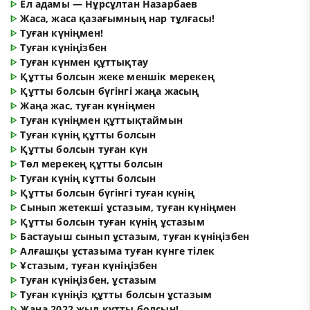
ᐈ
Ел адамы — Нұрсұлтан Назарбаев
ᐈ
Жаса, жаса қазағымның нар тұлғасы!
ᐈ
Туған күніңмен!
ᐈ
Туған күніңізбен
ᐈ
Туған күнмен құттықтау
ᐈ
Құтты болсын жеке меншік мерекең
ᐈ
Құтты болсын бүгінгі жаңа жасың
ᐈ
Жаңа жас, туған күніңмен
ᐈ
Туған күніңмен құттықтаймын
ᐈ
Туған күнің құтты болсын
ᐈ
Құтты болсын туған күн
ᐈ
Төл мерекең құтты болсын
ᐈ
Туған күнің кұтты болсын
ᐈ
Құтты болсын бүгінгі туған күнің
ᐈ
Сынып жетекші ұстазым, туған күніңмен
ᐈ
Құтты болсын туған күнің ұстазым
ᐈ
Бастауыш сынып ұстазым, туған күніңізбен
ᐈ
Алғашқы ұстазыма туған күнге тілек
ᐈ
Ұстазым, туған күніңізбен
ᐈ
Туған күніңізбен, ұстазым
ᐈ
Туған күніңіз құтты болсын ұстазым
ᐈ
Жаңа 2022 жыл құтты болсын!