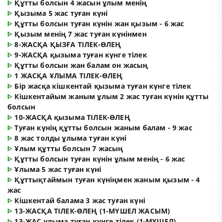
ᐈ
Құтты болсын 4 жасын ұлым менің
ᐈ
Қызыма 5 жас туған күні
ᐈ
Құтты болсын туған күнін жан қызым - 6 жас
ᐈ
Қызым менің 7 жас туған күнінмен
ᐈ
8-ЖАСҚА ҚЫЗҒА ТІЛЕК-ӨЛЕҢ
ᐈ
9-ЖАСҚА қызыма туған күнге тілек
ᐈ
Құтты болсын жан балам он жасың
ᐈ
1 ЖАСҚА ҰЛЫМА ТІЛЕК-ӨЛЕҢ
ᐈ
Бір жасқа кішкентай қызыма туған күнге тілек
ᐈ
Кішкентайым жаным ұлым 2 жас туған күнін құтты
болсын
ᐈ
10-ЖАСҚА қызыма ТІЛЕК-ӨЛЕҢ
ᐈ
Туған күнің құтты болсын жаным балам - 9 жас
ᐈ
8 жас толды ұлыма туған күні
ᐈ
Ұлым құтты болсын 7 жасың
ᐈ
Құтты болсын туған күнін ұлым менің - 6 жас
ᐈ
Ұлыма 5 жас туған күні
ᐈ
Құттықтаймын туған күніңмен жаным қызым - 4
жас
ᐈ
Кішкентай балама 3 жас туған күні
ᐈ
13-ЖАСҚА ТІЛЕК-ӨЛЕҢ (1-МҮШЕЛ ЖАСЫМ)
ᐈ
13-ЖАС ұлыма туған күнге тілек (1-МҮШЕЛ)