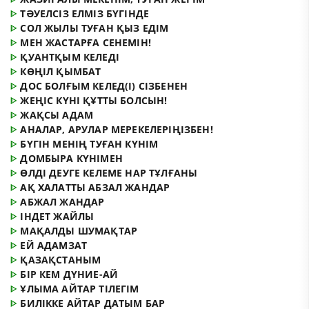
ᐈ
ТӘУЕЛСІЗ ЕЛМІЗ БҮГІНДЕ
ᐈ
СОЛ ЖЫЛЫ ТУҒАН ҚЫЗ ЕДІМ
ᐈ
МЕН ЖАСТАРҒА СЕНЕМІН!
ᐈ
ҚУАНТҚЫМ КЕЛЕДІ
ᐈ
КӨҢІЛ ҚЫМБАТ
ᐈ
ДОС БОЛҒЫМ КЕЛЕД(І) СІЗБЕНЕН
ᐈ
ЖЕҢІС КҮНІ ҚҰТТЫ БОЛСЫН!
ᐈ
ЖАҚСЫ АДАМ
ᐈ
АНАЛАР, АРУЛАР МЕРЕКЕЛЕРІҢІЗБЕН!
ᐈ
БҮГІН МЕНІҢ ТУҒАН КҮНІМ
ᐈ
ДОМБЫРА КҮНІМЕН
ᐈ
ӨЛДІ ДЕУГЕ КЕЛЕМЕ НАР ТҰЛҒАНЫ
ᐈ
АҚ ХАЛАТТЫ АБЗАЛ ЖАНДАР
ᐈ
АБЖАЛ ЖАНДАР
ᐈ
ІНДЕТ ЖАЙЛЫ
ᐈ
МАҚАЛДЫ ШУМАҚТАР
ᐈ
ЕЙ АДАМЗАТ
ᐈ
ҚАЗАҚСТАНЫМ
ᐈ
БІР КЕМ ДҮНИЕ-АЙ
ᐈ
ҰЛЫМА АЙТАР ТІЛЕГІМ
ᐈ
БИЛІККЕ АЙТАР ДАТЫМ БАР