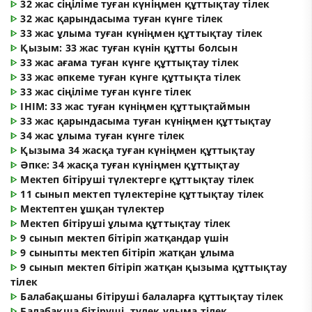
ᐈ
32 жас сіңіліме туған күніңмен құттықтау тілек
ᐈ
32 жас қарындасыма туған күнге тілек
ᐈ
33 жас ұлыма туған күніңмен құттықтау тілек
ᐈ
Қызым: 33 жас туған күнін құтты болсын
ᐈ
33 жас ағама туған күнге құттықтау тілек
ᐈ
33 жас әпкеме туған күнге құттықта тілек
ᐈ
33 жас сіңіліме туған күнге тілек
ᐈ
ІНІМ: 33 жас туған күніңмен құттықтаймын
ᐈ
33 жас қарындасыма туған күніңмен құттықтау
ᐈ
34 жас ұлыма туған күнге тілек
ᐈ
Қызыма 34 жасқа туған күніңмен құттықтау
ᐈ
Әпке: 34 жасқа туған күніңмен құттықтау
ᐈ
Мектеп бітіруші түлектерге құттықтау тілек
ᐈ
11 сынып мектеп түлектеріне құттықтау тілек
ᐈ
Мектептен ұшқан түлектер
ᐈ
Мектеп бітіруші ұлыма құттықтау тілек
ᐈ
9 сынып мектеп бітіріп жатқандар үшін
ᐈ
9 сыныпты мектеп бітіріп жатқан ұлыма
ᐈ
9 сынып мектеп бітіріп жатқан қызыма құттықтау
тілек
ᐈ
Балабақшаны бітіруші балаларға құттықтау тілек
ᐈ
Балабақша бітіруші, түлек ұлыма тілек