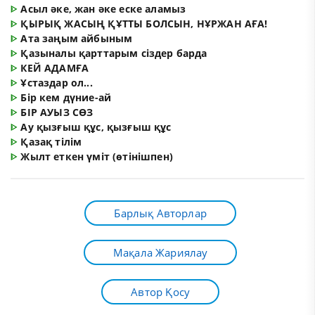
ᐈ
Асыл әке, жан әке еске аламыз
ᐈ
ҚЫРЫҚ ЖАСЫҢ ҚҰТТЫ БОЛСЫН, НҰРЖАН АҒА!
ᐈ
Ата заңым айбыным
ᐈ
Қазыналы қарттарым сіздер барда
ᐈ
КЕЙ АДАМҒА
ᐈ
Ұстаздар ол...
ᐈ
Бір кем дүние-ай
ᐈ
БІР АУЫЗ СӨЗ
ᐈ
Ау қызғыш құс, қызғыш құс
ᐈ
Қазақ тілім
ᐈ
Жылт еткен үміт (өтінішпен)
Барлық Авторлар
Мақала Жариялау
Автор Қосу