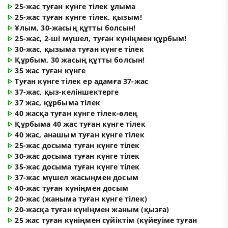
ᐈ
25-жас туған күнге тілек ұлыма
ᐈ
25-жас туған күнге тілек, қызым!
ᐈ
Ұлым, 30-жасың құтты болсын!
ᐈ
25-жас, 2-ші мүшел, туған күніңмен құрбым!
ᐈ
30-жас, қызыма туған күнге тілек
ᐈ
Құрбым, 30 жасың құтты болсын!
ᐈ
35 жас туған күнге
ᐈ
Туған күнге тілек ер адамға 37-жас
ᐈ
37-жас, қыз-келіншектерге
ᐈ
37 жас, құрбыма тілек
ᐈ
40 жасқа туған күнге тілек-өлең
ᐈ
Құрбыма 40 жас туған күнге тілек
ᐈ
40 жас, анашым туған күнге тілек
ᐈ
25-жас досыма туған күнге тілек
ᐈ
30-жас досыма туған күнге тілек
ᐈ
35-жас досыма туған күнге тілек
ᐈ
37-жас мүшел жасыңмен досым
ᐈ
40-жас туған күніңмен досым
ᐈ
20-жас (жаныма туған күнге тілек)
ᐈ
20-жасқа туған күніңмен жаным (қызға)
ᐈ
25 жас туған күніңмен сүйіктім (күйеуіме туған