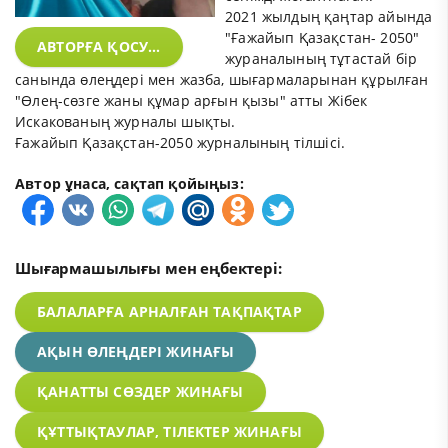
2021 жылдың қаңтар айында
"Ғажайып Қазақстан- 2050"
АВТОРҒА ҚОСУ...
жураналының тұтастай бір
санында өлеңдері мен жазба, шығармаларынан құрылған
"Өлең-сөзге жаны құмар арғын қызы" атты Жібек
Искакованың журналы шықты.
Ғажайып Қазақстан-2050 журналының тілшісі.
Автор ұнаса, сақтап қойыңыз:
Шығармашылығы мен еңбектері:
БАЛАЛАРҒА АРНАЛҒАН ТАҚПАҚТАР
АҚЫН ӨЛЕҢДЕРІ ЖИНАҒЫ
ҚАНАТТЫ СӨЗДЕР ЖИНАҒЫ
ҚҰТТЫҚТАУЛАР, ТІЛЕКТЕР ЖИНАҒЫ