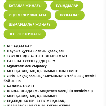
БАТАЛАР ЖИНАҒЫ
ТУЫНДЫЛАР
ӘҢГІМЕЛЕР ЖИНАҒЫ
ПОЭМАЛАР
ШЫҒАРМАЛАР ЖИНАҒЫ
ЭССЕЛЕР ЖИНАҒЫ
ᐈ
БІР АДАМ БАР
ᐈ
Наурыз құтты болсын қазақ елі
ᐈ
ТӘУЕЛСІЗДІК АЛТЫН ТҰҒЫРЫМЫЗ
ᐈ
САҒЫНА ТҮССІН ДЕДІҢ БЕ?!
ᐈ
Мұқағалимен сырласу
ᐈ
МЕН ҚАЗАҚТЫҢ ҚЫЗЫМЫН, ЖІБЕГІМІН!
ᐈ
Әкім Ысқақ ағаның "Алтыным" кітабының желісі
бойынша
ᐈ
БАЛАМА ӨСИЕТ
ᐈ
ШЫДА, ШЫДА (М. Мақатаев өлеңінің желісімен)
ᐈ
МЕН ҚАЗАҚТЫҢ ҚЫЗЫМЫН
ᐈ
ЕҢСЕҢДІ КӨТЕР, БҮГІЛМЕ ҚАЗАҚ!
ᐈ
ЖАЗИРАЛЫ МЕКЕНІМ, ТУҒАН ЖЕРІМ