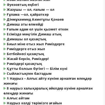
ᐈ
Әуезовтың еңбегі
ᐈ
Жазушы — ол, ғалым — ол
ᐈ
Ғұлама —ол, қайраткер
ᐈ
Дінмұхаммед Ахметұлы Қонаев
ᐈ
Димаш аты өлмейді
ᐈ
Ғалым адам ел үшін қызмет еткен
ᐈ
Есімізде мәңгілік Димаш атың
ᐈ
Димашы ол қазақтың
ᐈ
Биыл міне отыз жыл Рәміздерге
ᐈ
Рәміздерге отыз жыл
ᐈ
Бетбейнесі қазақтың
ᐈ
Жасай берсін, Рәміздер!
ᐈ
Рәміздері қазақтың
ᐈ
Құтты болсын бүгінгі — Білім күні
ᐈ
Сыйластықпен бастадым
ᐈ
1 Наурыз – Алғыс айту күніне арналған өлеңдер
жинағы
ᐈ
8 наурыз халықаралық әйелдер күніне арналған
өлеңдер жинағы
ᐈ
Алғыс айтам
ᐈ
Наурыз келді төрімізге ағайын