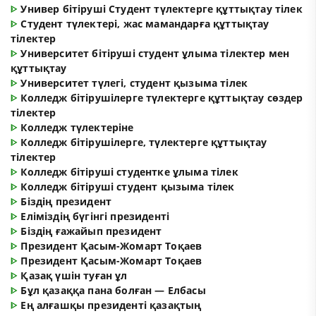
ᐈ
Универ бітіруші Студент түлектерге құттықтау тілек
ᐈ
Студент түлектері, жас мамандарға құттықтау
тілектер
ᐈ
Университет бітіруші студент ұлыма тілектер мен
құттықтау
ᐈ
Университет түлегі, студент қызыма тілек
ᐈ
Колледж бітірушілерге түлектерге құттықтау сөздер
тілектер
ᐈ
Колледж түлектеріне
ᐈ
Колледж бітірушілерге, түлектерге құттықтау
тілектер
ᐈ
Колледж бітіруші студентке ұлыма тілек
ᐈ
Колледж бітіруші студент қызыма тілек
ᐈ
Біздің президент
ᐈ
Еліміздің бүгінгі президенті
ᐈ
Біздің ғажайып президент
ᐈ
Президент Қасым-Жомарт Тоқаев
ᐈ
Президент Қасым-Жомарт Тоқаев
ᐈ
Қазақ үшін туған ұл
ᐈ
Бұл қазаққа пана болған — Елбасы
ᐈ
Ең алғашқы президенті қазақтың