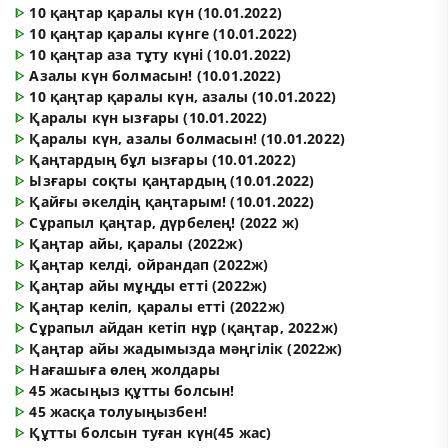
ᐈ
10 қаңтар қаралы күн (10.01.2022)
ᐈ
10 қаңтар қаралы күнге (10.01.2022)
ᐈ
10 қаңтар аза тұту күні (10.01.2022)
ᐈ
Азалы күн болмасын! (10.01.2022)
ᐈ
10 қаңтар қаралы күн, азалы (10.01.2022)
ᐈ
Қаралы күн ызғары (10.01.2022)
ᐈ
Қаралы күн, азалы болмасын! (10.01.2022)
ᐈ
Қаңтардың бұл ызғары (10.01.2022)
ᐈ
Ызғары соқты қаңтардың (10.01.2022)
ᐈ
Қайғы әкелдің қаңтарым! (10.01.2022)
ᐈ
Сұрапыл қаңтар, дүрбелең! (2022 ж)
ᐈ
Қаңтар айы, қаралы (2022ж)
ᐈ
Қаңтар келді, ойрандап (2022ж)
ᐈ
Қаңтар айы мұңды етті (2022ж)
ᐈ
Қаңтар келіп, қаралы етті (2022ж)
ᐈ
Сұрапыл айдан кетіп нұр (қаңтар, 2022ж)
ᐈ
Қаңтар айы жадымызда мәңгілік (2022ж)
ᐈ
Нағашыға өлең жолдары
ᐈ
45 жасыңыз құтты болсын!
ᐈ
45 жасқа толуыңызбен!
ᐈ
Құтты болсын туған күн(45 жас)