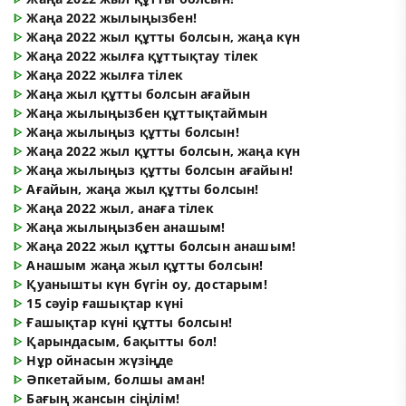
ᐈ
Жаңа 2022 жылыңызбен!
ᐈ
Жаңа 2022 жыл құтты болсын, жаңа күн
ᐈ
Жаңа 2022 жылға құттықтау тілек
ᐈ
Жаңа 2022 жылға тілек
ᐈ
Жаңа жыл құтты болсын ағайын
ᐈ
Жаңа жылыңызбен құттықтаймын
ᐈ
Жаңа жылыңыз құтты болсын!
ᐈ
Жаңа 2022 жыл құтты болсын, жаңа күн
ᐈ
Жаңа жылыңыз құтты болсын ағайын!
ᐈ
Ағайын, жаңа жыл құтты болсын!
ᐈ
Жаңа 2022 жыл, анаға тілек
ᐈ
Жаңа жылыңызбен анашым!
ᐈ
Жаңа 2022 жыл құтты болсын анашым!
ᐈ
Анашым жаңа жыл құтты болсын!
ᐈ
Қуанышты күн бүгін оу, достарым!
ᐈ
15 сәуір ғашықтар күні
ᐈ
Ғашықтар күні құтты болсын!
ᐈ
Қарындасым, бақытты бол!
ᐈ
Нұр ойнасын жүзіңде
ᐈ
Әпкетайым, болшы аман!
ᐈ
Бағың жансын сіңілім!