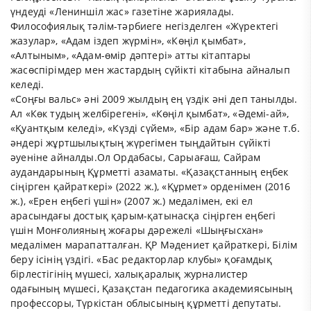
үндеуді «Лениншіл жас» газетіне жариялады.
Философиялық тәлім-тәрбиеге негізделген «Жүректегі
жазулар», «Адам іздеп жүрмін», «Көңіл қымбат»,
«Алтыным», «Адам-өмір дәптері» атты кітаптары
жасөспірімдер мен жастардың сүйікті кітабына айналып
келеді.
«Соңғы вальс» әні 2009 жылдың ең үздік әні деп танылды.
Ал «Көк тудың желбірегені», «Көңіл қымбат», «Әдемі-ай»,
«Қуантқым келеді», «Күзді сүйем», «Бір адам бар» және т.б.
әндері жұртшылықтың жүрегімен тыңдайтын сүйікті
әуеніне айналды.Ол Ордабасы, Сарыағаш, Сайрам
аудандарының Құрметті азаматы. «Қазақстанның еңбек
сіңірген қайраткері» (2022 ж.), «Құрмет» орденімен (2016
ж.), «Ерен еңбегі үшін» (2007 ж.) медалімен, екі ел
арасындағы достық қарым-қатынасқа сіңірген еңбегі
үшін Монғолияның жоғары дәрежелі «Шыңғысхан»
медалімен марапатталған. ҚР Мәдениет қайраткері, Білім
беру ісінің үздігі. «Бас редакторлар клубы» қоғамдық
бірлестігінің мүшесі, халықаралық журналистер
одағының мүшесі, Қазақстан педагогика академиясының
профессоры, Түркістан облысының құрметті депутаты.