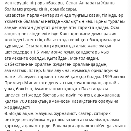
меңгерушісінің орынбасары, Сенат Аппараты Жалпы
бөлім меңгерушісінің орынбасары.
Қазақстан парламентаризмінде тұңғыш қазақ тілінде, әрі
Үкіметке баламалы негізде «Халықтың көші-қоны туралы»
заңын жазған депутат ретінде аты тарихта қалды. Осы
заңның негізінде елімізде Көші-қон және демография
жөніндегі агенттік, облыстарда көші-қон басқармалары
құрылды. Осы заңның арқасында алыс және жақын
шетелдерден 1,5 миллионға жуық қандастарымыз
атамекенге оралды. Қытайдан, Монғолиядан,
Өзбекстаннан оралған жүздеген оралмандардың
азаматтық, пәтер, білім алуына, жұмысқа орналасуына
және т.б. жұмыстарына тікелей қамқор болды. 1999 жылы
Премьер-Министрге депутаттық сауал жолдап, арнайы
ұшақ бөлгізіп, Ауғанстаннан қашқан Пәкстандағы
шиеленісті жерде бастарына қауіп төнген, аш-жалаңаш
қалған 700 қазақтың аман-есен Қазақстанға оралуына
жәрдемдесті.
Ә.Ысқақ ақын, жазушы, журналист, сазгер, сатирик
ретінде республика жұртшылығына аты мәлім, қаламы
қарымды қаламгер де. Балаларға арналған «Күн ұлымын»