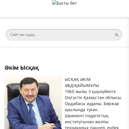
�meta charset="utf-8">
Әкім Ысқақ
ЫСҚАҚ ӘКІМ
ӘБДІҚАЙЫМҰЛЫ
1960 жылы 3 қыркүйекте
Оңтүстік Қазақстан облысы,
Ордабасы ауданы, Бөржар
ауылында туған.
Шымкент педагогтық
институтынан жалпы
техникалық пәндер, еңбек