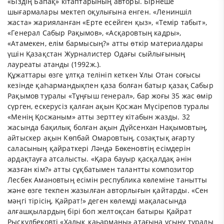
«Біздің Бапақ» кітаптарының авторы. Бірнеше
шығармалары мектеп оқулығына енген. «Лениншіл
жаста» жарияланған «Ерте есейген қыз», «Темір табыт»,
«Генерал Сабыр Рақымов», «Асқаровтың кадры»,
«Атамекен, елім бармысың?» атты өткір материалдары
үшін Қазақстан Журналистер Одағы сыйлығының
лауреаты атанды (1992ж.).
Құжаттары өзге ұлтқа телініп кеткен Ұлы Отан соғысы
кезінде қаҺармандықпен қаза болған батыр қазақ Сабыр
Рақымов туралы «Тұңғыш генерал», бар жоғы 35 жас өмір
сүрген, ескерусіз қалған ақын Қосжан Мүсірепов туралы
«Менің Қосжаным» атты зерттеу кітабын жазды. 32
жасында бақилық болған ақын Дүйсенхан Нақымовтың,
айтыскер ақын Көпбай Омаровтың, созақтық ағарту
саласының қайраткері Ләндә Бөкеновтің есімдерін
ардақтауға атсалысты. «Қара бауыр қасқалдақ әнін
жазған кім?» атты сұқбатымен талантты композитор
Лесбек Амановтың есімін республика көлеміне танытты
және өзге текпен жазылған авторлығын қайтарды. «Сен
мәңгі тірісің, Қайрат!» деген көлемді мақаласында
алғашқылардың бірі боп желтоқсан батыры Қайрат
Рысқұлбековті «Халық қаһарманы» атағына ұсыну туралы