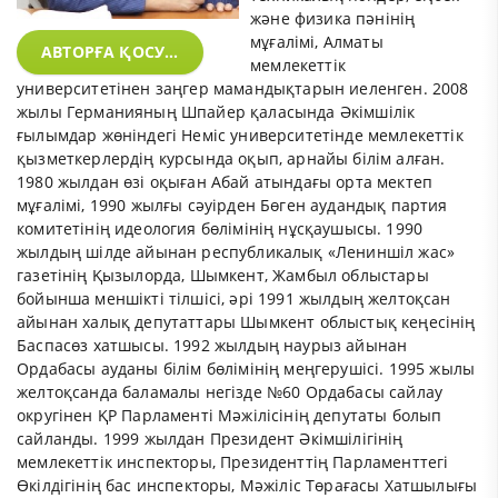
және физика пәнінің
мұғалімі, Алматы
АВТОРҒА ҚОСУ...
мемлекеттік
университетінен заңгер мамандықтарын иеленген. 2008
жылы Германияның Шпайер қаласында Әкімшілік
ғылымдар жөніндегі Неміс университетінде мемлекеттік
қызметкерлердің курсында оқып, арнайы білім алған.
1980 жылдан өзі оқыған Абай атындағы орта мектеп
мұғалімі, 1990 жылғы сәуірден Бөген аудандық партия
комитетінің идеология бөлімінің нұсқаушысы. 1990
жылдың шілде айынан республикалық «Лениншіл жас»
газетінің Қызылорда, Шымкент, Жамбыл облыстары
бойынша меншікті тілшісі, әрі 1991 жылдың желтоқсан
айынан халық депутаттары Шымкент облыстық кеңесінің
Баспасөз хатшысы. 1992 жылдың наурыз айынан
Ордабасы ауданы білім бөлімінің меңгерушісі. 1995 жылы
желтоқсанда баламалы негізде №60 Ордабасы сайлау
округінен ҚР Парламенті Мәжілісінің депутаты болып
сайланды. 1999 жылдан Президент Әкімшілігінің
мемлекеттік инспекторы, Президенттің Парламенттегі
Өкілдігінің бас инспекторы, Мәжіліс Төрағасы Хатшылығы