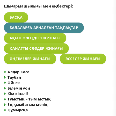
Шығармашылығы мен еңбектері:
БАСҚА
БАЛАЛАРҒА АРНАЛҒАН ТАҚПАҚТАР
АҚЫН ӨЛЕҢДЕРІ ЖИНАҒЫ
ҚАНАТТЫ СӨЗДЕР ЖИНАҒЫ
ӘҢГІМЕЛЕР ЖИНАҒЫ
ЭССЕЛЕР ЖИНАҒЫ
ᐈ
Алдар Көсе
ᐈ
Таубай
ᐈ
Әйнек
ᐈ
Білемін ғой
ᐈ
Кім кінәлі?
ᐈ
Туыстық – тым ыстық
ᐈ
Ең қымбатым менің
ᐈ
Құмырсқа