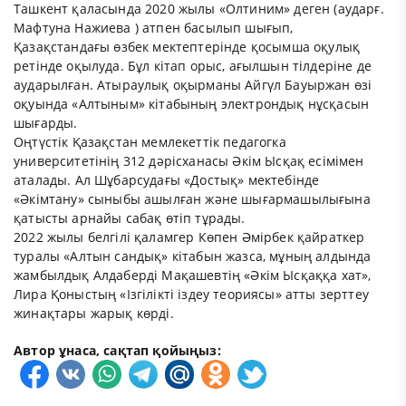
Ташкент қаласында 2020 жылы «Олтиним» деген (аударғ.
Мафтуна Нажиева ) атпен басылып шығып,
Қазақстандағы өзбек мектептерінде қосымша оқулық
ретінде оқылуда. Бұл кітап орыс, ағылшын тілдеріне де
аударылған. Атыраулық оқырманы Айгүл Бауыржан өзі
оқуында «Алтыным» кітабының электрондық нұсқасын
шығарды.
Оңтүстік Қазақстан мемлекеттік педагогка
университетінің 312 дәрісханасы Әкім Ысқақ есімімен
аталады. Ал Шұбарсудағы «Достық» мектебінде
«Әкімтану» сыныбы ашылған және шығармашылығына
қатысты арнайы сабақ өтіп тұрады.
2022 жылы белгілі қаламгер Көпен Әмірбек қайраткер
туралы «Алтын сандық» кітабын жазса, мұның алдында
жамбылдық Алдаберді Мақашевтің «Әкім Ысқаққа хат»,
Лира Қоныстың «Ізгілікті іздеу теориясы» атты зерттеу
жинақтары жарық көрді.
Автор ұнаса, сақтап қойыңыз: