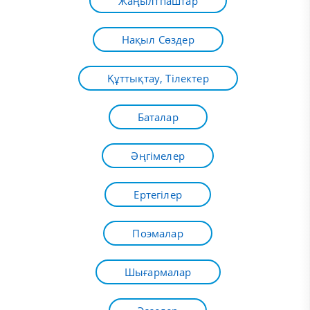
Жаңылтпаштар
Нақыл Сөздер
Құттықтау, Тілектер
Баталар
Әңгімелер
Ертегілер
Поэмалар
Шығармалар