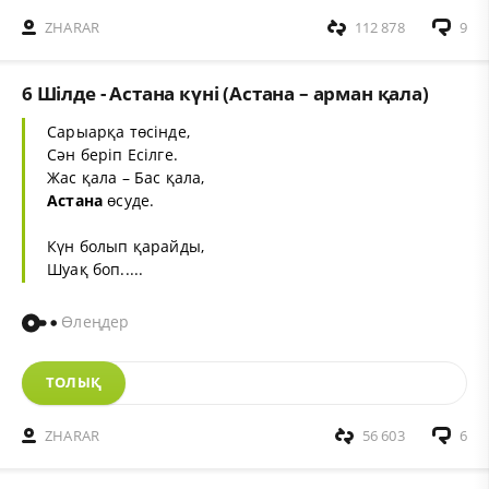
ZHARAR
112 878
9
6 Шілде - Астана күні (Астана – арман қала)
Сарыарқа төсінде,
Сән беріп Есілге.
Жас қала – Бас қала,
Астана
өсуде.
Күн болып қарайды,
Шуақ боп.....
Өлеңдер
ТОЛЫҚ
ZHARAR
56 603
6