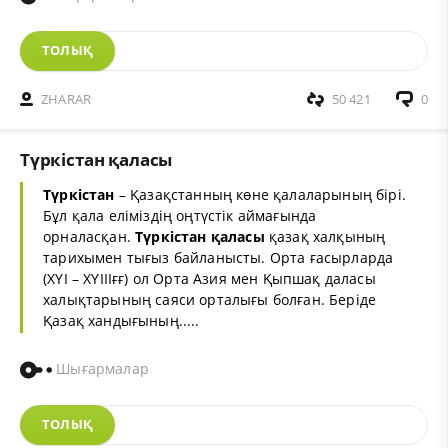
ТОЛЫҚ
ZHARAR
50 421
0
Түркістан қаласы
Түркістан
– Қазақстанның көне қалаларының бірі.
Бұл қала еліміздің оңтүстік аймағында
орналасқан.
Түркістан
қаласы
қазақ халқының
тарихымен тығыз байланысты. Орта ғасырларда
(ХҮІ – ХҮІІІғғ) ол Орта Азия мен Қыпшақ даласы
халықтарының саяси орталығы болған. Беріде
Қазақ хандығының.....
Шығармалар
ТОЛЫҚ