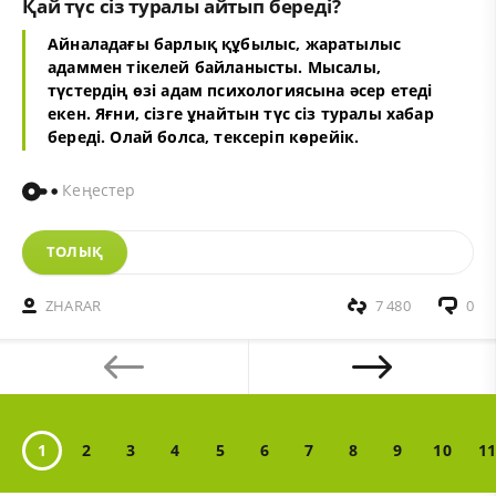
Қай түс сіз туралы айтып береді?
Айналадағы барлық құбылыс, жаратылыс
адаммен тікелей байланысты. Мысалы,
түстердің өзі адам психологиясына әсер етеді
екен. Яғни, сізге ұнайтын түс сіз туралы хабар
береді. Олай болса, тексеріп көрейік.
Кеңестер
ТОЛЫҚ
ZHARAR
7 480
0
1
2
3
4
5
6
7
8
9
10
11