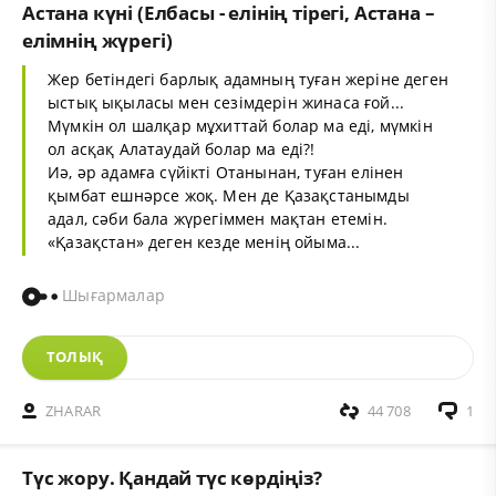
Астана күні (Елбасы - елінің тірегі, Астана –
елімнің жүрегі)
Жер бетіндегі барлық адамның туған жеріне деген
ыстық ықыласы мен сезімдерін жинаса ғой...
Мүмкін ол шалқар мұхиттай болар ма еді, мүмкін
ол асқақ Алатаудай болар ма еді?!
Иә, әр адамға сүйікті Отанынан, туған елінен
қымбат ешнәрсе жоқ. Мен де Қазақстанымды
адал, сәби бала жүрегіммен мақтан етемін.
«Қазақстан» деген кезде менің ойыма...
Шығармалар
ТОЛЫҚ
ZHARAR
44 708
1
Түс жору. Қандай түс көрдіңіз?