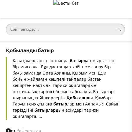
Қобыланды батыр
Қазақ халқының эпосында
батыр
лар жыры – ең
бір мол сала. Бұл дастандар көбінесе сонау бір
бағы заманда Орта Азияны, Қырым мен Еділ
бойын жайлаған көшпелі тайпалар бастан
кешірген нақтылы тарихи оқиғалардың
поэтикалық көрінісі болып табылады. Батырлар
жырының кейіпкерлері –
Қобыланды
, Қамбар,
Тарғын сияқты аға
батыр
лар мен Алпамыс, Сайын
тәрізді іні
батыр
лардың есімдері тарихи
оқиғаларға.....
Рефераттар