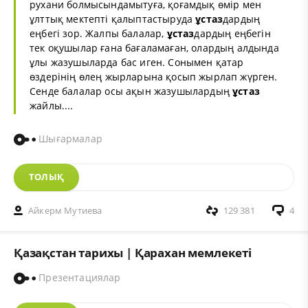
рухани болмысындамытуға, қоғамдық өмір мен
ұлттық мектепті қалыптастыруда
ұстаз
дардың
еңбегі зор. Жалпы балалар,
ұстаз
дардың еңбегін
тек оқушылар ғана бағаламаған, олардың алдында
ұлы жазушыларда бас иген. Сонымен қатар
өздерінің өлең жырларына қосып жырлап жүрген.
Сенде балалар осы ақын жазушылардың
ұстаз
жайлы....
Шығармалар
ТОЛЫҚ
Айкерм Мутиева
129 381
4
Қазақстан тарихы | Қарахан мемлекеті
Презентациялар