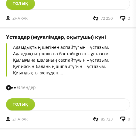
ТОЛЫҚ
ZHARAR
72 250
2
Ұстаздар (мұғалімдер, оқытушы) күні
Адамдықтың шегінен аспайтұғын – ұстазым.
Адалдықтың жолына бастайтұғын – ұстазым.
Қылығына шаланың саспайтұғын – ұстазым.
Құпиясын баланың ашпайтұғын – ұстазым.
Қиындықты жеңуден....
Өлеңдер
ТОЛЫҚ
ZHARAR
85 723
0