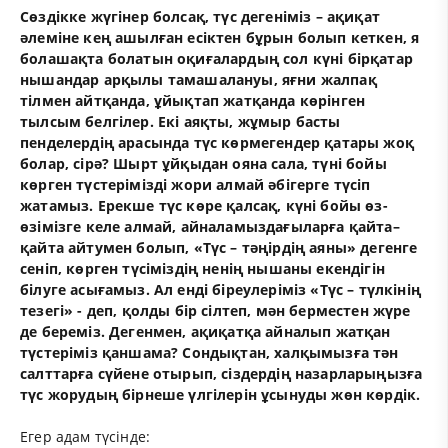
Сөздікке жүгінер болсақ, түс дегеніміз – ақиқат
әлеміне кең ашылған есіктен бұрын болып кеткен, я
болашақта болатын оқиғалардың сол күні бірқатар
нышандар арқылы тамашалануы, яғни жалпақ
тілмен айтқанда, ұйықтап жатқанда көрінген
тылсым белгілер. Екі аяқты, жұмыр басты
пенделердің арасында түс көрмегендер қатары жоқ
болар, сірә? Шырт ұйқыдан ояна сала, түні бойы
көрген түстерімізді жори алмай әбігерге түсіп
жатамыз. Ерекше түс көре қалсақ, күні бойы өз-
өзімізге келе алмай, айналамыздағыларға қайта–
қайта айтумен болып, «Түс – тәңірдің аяны» дегенге
сеніп, көрген түсіміздің ненің нышаны екендігін
білуге асығамыз. Ал енді біреулеріміз «Түс – түлкінің
тезегі» - деп, қолды бір сілтеп, мән берместен жүре
де береміз. Дегенмен, ақиқатқа айналып жатқан
түстеріміз қаншама? Сондықтан, халқымызға тән
салттарға сүйене отырып, сіздердің назарларыңызға
түс жорудың бірнеше үлгілерін ұсынуды жөн көрдік.
Егер адам түсінде: