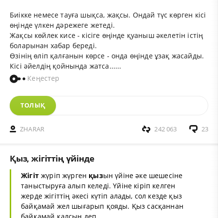
Биікке немесе тауға шықса, жақсы. Ондай түс көрген кісі
өңінде үлкен дәрежеге жетеді.
Жақсы көйлек кисе - кісіге өңінде қуаныш әкелетін істің
боларынан хабар береді.
Өзінің өліп қалғанын көрсе - онда өңінде ұзақ жасайды.
Кісі әйелдің қойнында жатса......
Кеңестер
ТОЛЫҚ
ZHARAR
242 063
23
Қыз, жігіттің үйінде
Жігіт
жүріп жүрген
қыз
ын үйіне әке шешесіне
таныстыруға алып келеді. Үйіне кіріп келген
жерде жігіттің әкесі күтіп алады, сол кезде қыз
байқамай жел шығарып қояды. Қыз сасқаннан
байқамай қалсын деп....