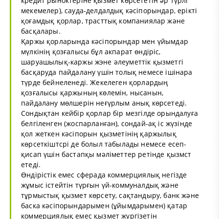
кредит рыноктеріне қызмет көрсететін әр түрлі
мекемелер), сауда-делдалдық кәсіпорындар, ерікті
қоғамдық қорлар, трасттық компаниялар және
басқалары.
Қаржы қорларында кәсіпорындар мен үйымдар
мүлкінің қозғалысы бұл акпарат өндіріс,
шаруашылық-каржы жэне әлеуметтік қызметгі
басқаруда пайдалану үшін толық немесе ішінара
түрде бейнеленеді. Жекелеген қорлардың
қозғалысы қаржының көлемін, нысанын,
пайдалану мөлшерін неғүрлым анық көрсетеді.
Сондықтан кейбір қорлар бір мезгілде орындалуға
белгіленген (жоспарланған), сондай-ақ іс жүзінде
қол жеткен кәсіпорын қызметінің қаржылық
көрсеткіштсрі де болыл табылады немесе есеп-
қисап үшін бастапқы мәліметтер ретінде қызмст
етеді.
Өндірістік емес сферада коммерциялық негізде
жұмыс істейтін түрғын үй-коммуналдық және
тұрмыстық қызмет көрсету, сақтандыру, банк және
баска кәсіпорындарымен (ұйымдарымен) қатар
коммерциялық емес қызмет жүргізетін