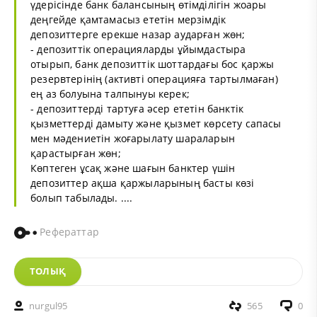
үдерісінде банк балансының өтімділігін жоары
деңгейде қамтамасыз ететін мерзімдік
депозиттерге ерекше назар аударған жөн;
- депозиттік операцияларды ұйымдастыра
отырып, банк депозиттік шоттардағы бос қаржы
резервтерінің (активті операцияға тартылмаған)
ең аз болуына талпынуы керек;
- депозиттерді тартуға әсер ететін банктік
қызметтерді дамыту және қызмет көрсету сапасы
мен мәдениетін жоғарылату шараларын
қарастырған жөн;
Көптеген ұсақ және шағын банктер үшін
депозиттер ақша қаржыларының басты көзі
болып табылады. ....
Рефераттар
ТОЛЫҚ
nurgul95
565
0