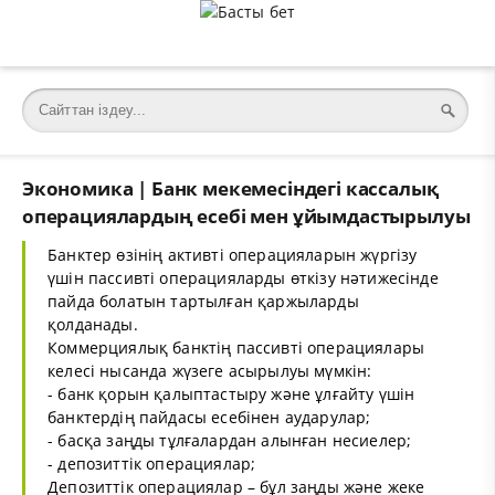
Экономика | Банк мекемесіндегі кассалық
операциялардың есебі мен ұйымдастырылуы
Банктер өзінің активті операцияларын жүргізу
үшін пассивті операцияларды өткізу нәтижесінде
пайда болатын тартылған қаржыларды
қолданады.
Коммерциялық банктің пассивті операциялары
келесі нысанда жүзеге асырылуы мүмкін:
- банк қорын қалыптастыру және ұлғайту үшін
банктердің пайдасы есебінен аударулар;
- басқа заңды тұлғалардан алынған несиелер;
- депозиттік операциялар;
Депозиттік операциялар – бұл заңды және жеке