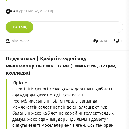
Курстық жұмыстар
ТОЛЫҚ
almira777
494
0
Педагогика | Қазіргі кездегі оқу
мекемелеріне сипаттама (гимназия, лицей,
колледж)
Кіріспе
Өзектілігі: Қазіргі кезде қоғам дарынды, қабілетті
адамдарды қажет етеді. Қазақстан
Республикасының "Білім туралы заңында
мемлекеттік саясат негізінде ең алғаш рет "Әр
баланың жеке қабілетіне қарай интеллектуалдық
дамуы, жеке адамның дарындылығын дамыту"
сияқты өзекті мәселелер енгізілген. Осыған орай