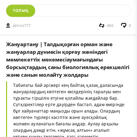
ТОЛЫҚ
almira777
486
0
Жануартану | Талдықорған орман және
жануарлар дүниесін қорғау жөніндегі
мемлекеттік мекемесіаумағындағы
борсықтардың саны биологиялық ерекшелігі
және санын молайту жолдары
Табиғаты бай әріжері кең байтақ қазақ даласында
жануарлардың көптеген өкілдерінің таралуы мен
тұракты тіршілік етуіне қолайлы жағдайлар бар.
Сүтқоректілер ерте дәуірден бастап, адам өмірінде
бұл хайуанаттар маңызды орын алады. Олардың
көптеген түрлері кәсіптік және әуесқойлық
жолмен ауланатын бағалы аңдар. Аулау арқылы
олардың дәмді етін, «жұмсақ алтын» аталып
кеткен құнды терілерін, дәрі-дәрмектік