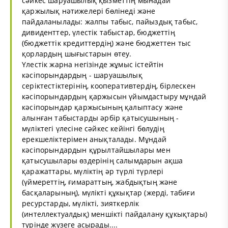
сәйкес шаруашылық қызметтің мынадай
қаржылық нәтижелерi бөлiнедi және
пайдаланылады: жалпы табыс, пайыздық табыс,
дивиденттер, үлестiк табыстар, бюджеттің
(бюджеттік кредиттердiң) және бюджеттен тыс
қорлардың шығыстарын өтеу.
Үлестiк жарна негiзiнде жұмыс iстейтiн
кәсіпорындардың - шаруашылық
серiктестiктерiнiң, кооперативтердiң, бiрлескен
кәсіпорындардың қаржысын үйымдастыру мұндай
кәсіпорындар қаржысының қалыптасу және
алынған табыстарды әрбiр қатысушының -
мүлiктегi үлесiне сәйкес кейiнгi бөлудiң
ерекшелiктерiмен анықталады. Мұндай
кәсiпорындардын құрылтайшылары мен
қатысушылары өздерiнiң салымдарын ақша
қаражаттары, мүлiктiң әр түрлі түрлерi
(үймереттің, ғимараттың, жабдықтың және
басқаларының), мүлiктi құкықтар (жердi, табиғи
ресурстарды, мүлiктi, зияткерлiк
(интеллектуалдық) меншiктi пайдалану құкықтары)
түрiнде жүзеге асырады....