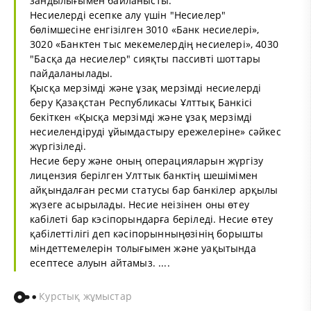
зандылығымен байланысты.
Несиелерді есепке алу үшін "Несиелер"
бөлімшесіне енгізілген 3010 «Банк несиелері»,
3020 «Банктен тыс мекемелердің несиелері», 4030
"Басқа да несиелер" сияқты пассивті шоттары
пайдаланылады.
Қысқа мерзімді және ұзақ мерзімді несиелерді
беру Қазақстан Республикасы Ұлттық Банкісі
бекіткен «Қысқа мерзімді және ұзақ мерзімді
несиелендіруді ұйымдастыру ережелеріне» сәйкес
жүргізіледі.
Несие беру және оның операцияларын жүргізу
лицензия берілген Улттык банктің шешімімен
айқындалған ресми статусы бар банкілер арқылы
жүзеге асырылады. Несие неізінен оны өтеу
кабілеті бар кэсіпорындарға беріледі. Несие өтеу
қабілеттілігі деп кәсіпорынныңөзінің борышты
міндеттемелерін толығымен және уақытында
есептесе алуын айтамыз. ....
Курстық жұмыстар