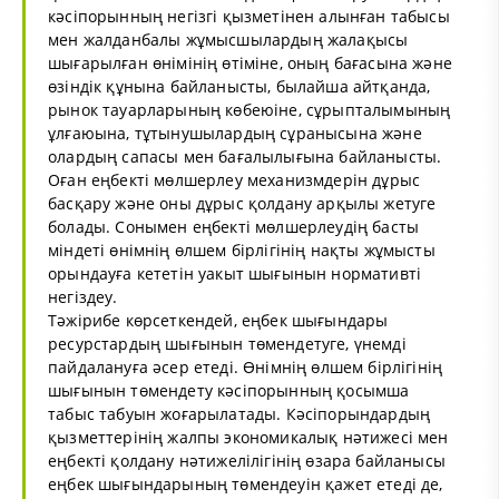
кәсіпорынның негізгі қызметінен алынған табысы
мен жалданбалы жұмысшылардың жалақысы
шығарылған өнімінің өтіміне, оның бағасына және
өзіндік құнына байланысты, былайша айтқанда,
рынок тауарларының көбеюіне, сұрыпталымының
ұлғаюына, тұтынушылардың сұранысына және
олардың сапасы мен бағалылығына байланысты.
Оған еңбекті мөлшерлеу механизмдерін дұрыс
басқару және оны дұрыс қолдану арқылы жетуге
болады. Сонымен еңбекті мөлшерлеудің басты
міндеті өнімнің өлшем бірлігінің нақты жұмысты
орындауға кететін уакыт шығынын нормативті
негіздеу.
Тәжірибе көрсеткендей, еңбек шығындары
ресурстардың шығынын төмендетуге, үнемді
пайдалануға әсер етеді. Өнімнің өлшем бірлігінің
шығынын төмендету кәсіпорынның қосымша
табыс табуын жоғарылатады. Кәсіпорындардың
қызметтерінің жалпы экономикалық нәтижесі мен
еңбекті қолдану нәтижелілігінің өзара байланысы
еңбек шығындарының төмендеуін қажет етеді де,