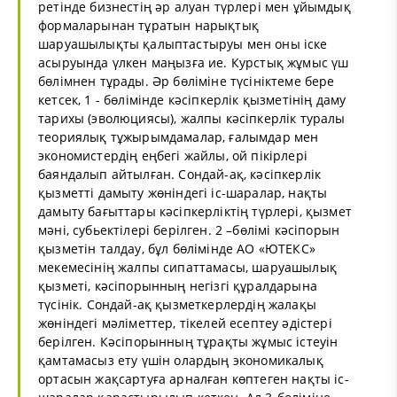
ретінде бизнестің әр алуан түрлері мен ұйымдық
формаларынан тұратын нарықтық
шаруашылықты қалыптастыруы мен оны іске
асыруында үлкен маңызға ие. Курстық жұмыс үш
бөлімнен тұрады. Әр бөліміне түсініктеме бере
кетсек, 1 - бөлімінде кәсіпкерлік қызметінің даму
тарихы (эволюциясы), жалпы кәсіпкерлік туралы
теориялық тұжырымдамалар, ғалымдар мен
экономистердің еңбегі жайлы, ой пікірлері
баяндалып айтылған. Сондай-ақ, кәсіпкерлік
қызметті дамыту жөніндегі іс-шаралар, нақты
дамыту бағыттары кәсіпкерліктің түрлері, қызмет
мәні, субьектілері берілген. 2 –бөлімі кәсіпорын
қызметін талдау, бұл бөлімінде АО «ЮТЕКС»
мекемесінің жалпы сипаттамасы, шаруашылық
қызметі, кәсіпорынның негізгі құралдарына
түсінік. Сондай-ақ қызметкерлердің жалақы
жөніндегі мәліметтер, тікелей есептеу әдістері
берілген. Кәсіпорынның тұрақты жұмыс істеуін
қамтамасыз ету үшін олардың экономикалық
ортасын жақсартуға арналған көптеген нақты іс-