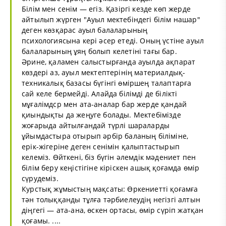
Білім мен сенім — егіз. Қазіргі кезде көп жерде
айтылып жүрген "Ауыл мектебіндегі білім нашар"
деген көзқарас ауыл балаларының
психологиясына кері әсер етеді. Оның үстіне ауыл
балаларының ұяң болып келетіні тағы бар.
Әрине, қаламен салыстырғанда ауылда ақпарат
көздері аз, ауыл мектептерінің материалдық-
техникалық базасы бүгінгі өміршең талаптарға
сай келе бермейді. Алайда білімді де білікті
мұғалімдср мен ата-аналар бар жерде қандай
қиындықты да жеңуге болады. Мектебімізде
жоғарыда айтылғандай түрлі шараларды
ұйымдастыра отырып әрбір баланың біліміне,
ерік-жігеріне деген сенімін қалыптастырып
келеміз. Өйткені, біз бүгін әлемдік мәдениет пен
білім беру кеңістігіне кіріскен ашық қоғамда өмір
сүрудеміз.
Курстық жұмыстың мақсаты: Өркениетті қоғамға
тән толыққанды тұлға тәрбиелеудің негізгі алтын
діңгегі — ата-ана, өскен ортасы, өмір сүріп жатқан
қоғамы. ....