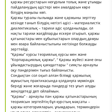
қаржы ресурстарын неғұрлым толық және ұтымды
пайдаланудың әдістері мен амалдарын көре
білудің маңызы көп.
Қаржы туралы ғылымда және қаржыны зерттеу
кезінде танып білудің негізгі әдісі – материалистік
диалектикалық – тарихи әдіс қолданылады, ол
нақты тарихи жағдйларды ескере отырып, қаржы
қатынастары мен құбылыстарын олардың дамуы
мен өзара байланыстылығы негізінде болжауды
зерттейді.
“Қаржы” курсы теориялық курсы мен және
“Корпарациялық қаржы”, “ Қаржы жүйесі және оны
ұйымдастырудың қағидаттары ” сияқты арнаулы
оқу пәндерімен тығыз байланысты.
Сондықтан сол оқып алған білімді қаржылық
жұмыстың практикасында қолдануға мүмкіндік
береді және жоғарыда пәндерді тез ұғып алуды
жеңілдетеді деп ойлаймын.
“Қаржы” - арнаулы пән қаржы қатынастарының
теориясын зертейтің бұл курстың мақсаты –
қаржы котегорияларын, ұғымдарын, терминдерін