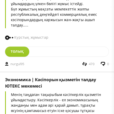
ұйымдардың үлкен бөлігі жүмыс істейді.
Бүл жұмыстың мақсаты мемлекеттік жалпы
республикалық деңгейдегі коммерциялық емес
кэсіпорындардың каржысын жан-жақты ашып
талдау.....
Курстық жұмыстар
ТОЛЫҚ
nurgul95
470
0
Экономика | Кәсіпорын қызметін талдау
ЮТЕКС мекемесі
Менің таңдаған тақырыбым кәсіпкерлік қызметін
ұйымдастыру. Кәсіпкерлік - ел экономикасының
жандануы мен адам әрі қарай дамып, тұрақты
өсуінің қамтамасыз етуін іске қосушы тұтқасы