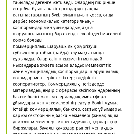
табылады дегенге жеткізеді. Олардың пікірінше,
егер бүл буынға кәсіпорындардың ақша
қатынастарының бүкіл жиынтығын қосса, онда
дербес экономикалық категорияның –
кәсіпорындар мен ұйымдардың ақша
шаруашылығының бар екендігі жөніндегі мәселені
қоюға болады.
Коммерциялык, шаруашылық жүргізуші
субъектілер табыс (пайда) алу мақсатында
құрылады. Олар өзінің кызметін мынадай
нысандарда жүзеге асыра алады: мемлекеттік
жэне муниципалдық кәсіпорыцдар; шаруашылық
қоғамдар мен серіктестіктер; өндірістік
кооперативтер. Коммерциялық негіздерде
материалдық өндіріс сферасы кэсіпорындарының
басым бөліғі жэнс материалдық емес сфера
ұйымдары мсн мскемслерінің едэуір бөлігі жұмыс
істейді: коммерциялық банктер, сақтық үйымдары,
қаржы секторының баска мекмелері (жинақ ақша-
деиозит мекемелері, инвестидиялық қорлар, қор
биржалары, бағалы қағаздар рыногі мен ақша-