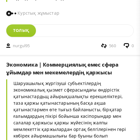
Курстық жұмыстар
ТОЛЫҚ
nurgul95
560
0
Экономика | Коммерциялық емес сфера
ұйымдар мен мекемелердің қаржысы
Шаруашылық жүргізуші субъектілердің
экономикалық қызмет сферасындағы өндірістік
қатынастардьщ айырықшалықты ерекшеліктері,
таза қаржы қатынастарының басқа ақша
қатынастармен өте тығыз байланысты, бірқатар
ғалымдардың пікірі бойынша кәсіпорындар мен
салалар қаржысы қаржы жүйесінің жалпы
мемлекеттік қаржылардан ортақ белгілерінен гөрі
көбірек айырмашылығы бар буыны болып