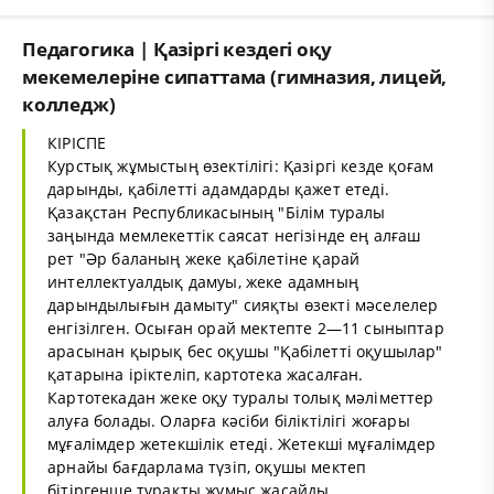
Педагогика | Қазіргі кездегі оқу
мекемелеріне сипаттама (гимназия, лицей,
колледж)
КІРІСПЕ
Курстық жұмыстың өзектілігі: Қазіргі кезде қоғам
дарынды, қабілетті адамдарды қажет етеді.
Қазақстан Республикасының "Білім туралы
заңында мемлекеттік саясат негізінде ең алғаш
рет "Әр баланың жеке қабілетіне қарай
интеллектуалдық дамуы, жеке адамның
дарындылығын дамыту" сияқты өзекті мәселелер
енгізілген. Осыған орай мектепте 2—11 сыныптар
арасынан қырық бес оқушы "Қабілетті оқушылар"
қатарына іріктеліп, картотека жасалған.
Картотекадан жеке оқу туралы толық мәліметтер
алуға болады. Оларға кәсіби біліктілігі жоғары
мұғалімдер жетекшілік етеді. Жетекші мұғалімдер
арнайы бағдарлама түзіп, оқушы мектеп
бітіргенше тұрақты жұмыс жасайды.