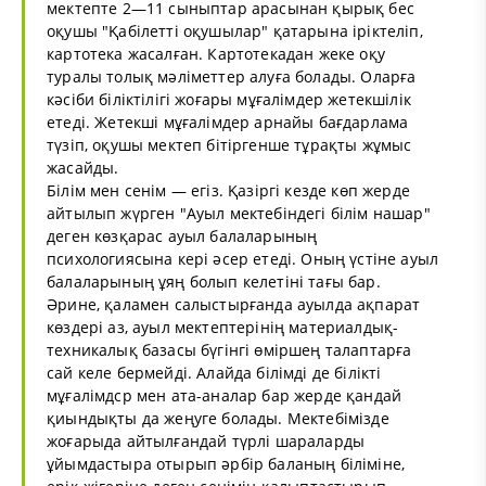
мектепте 2—11 сыныптар арасынан қырық бес
оқушы "Қабілетті оқушылар" қатарына іріктеліп,
картотека жасалған. Картотекадан жеке оқу
туралы толық мәліметтер алуға болады. Оларға
кәсіби біліктілігі жоғары мұғалімдер жетекшілік
етеді. Жетекші мұғалімдер арнайы бағдарлама
түзіп, оқушы мектеп бітіргенше тұрақты жұмыс
жасайды.
Білім мен сенім — егіз. Қазіргі кезде көп жерде
айтылып жүрген "Ауыл мектебіндегі білім нашар"
деген көзқарас ауыл балаларының
психологиясына кері әсер етеді. Оның үстіне ауыл
балаларының ұяң болып келетіні тағы бар.
Әрине, қаламен салыстырғанда ауылда ақпарат
көздері аз, ауыл мектептерінің материалдық-
техникалық базасы бүгінгі өміршең талаптарға
сай келе бермейді. Алайда білімді де білікті
мұғалімдср мен ата-аналар бар жерде қандай
қиындықты да жеңуге болады. Мектебімізде
жоғарыда айтылғандай түрлі шараларды
ұйымдастыра отырып әрбір баланың біліміне,