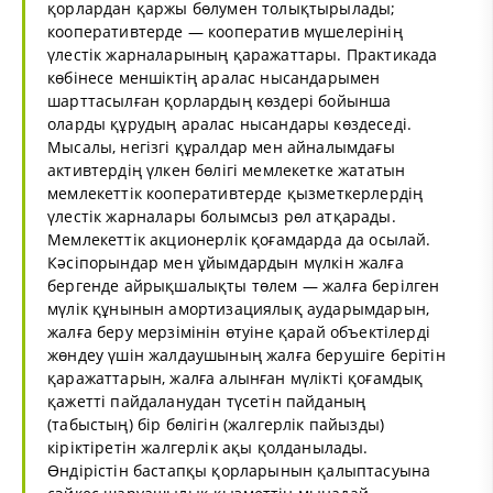
қорлардан қаржы бөлумен толықтырылады;
кооперативтерде — кооператив мүшелерiнiң
үлестiк жарналарының қаражаттары. Практикада
көбiнесе меншiктiң аралас нысандарымен
шарттасылған қорлардың көздерi бойынша
оларды құрудың аралас нысандары көздеседi.
Мысалы, негiзгi құралдар мен айналымдағы
активтердiң үлкен бөлiгi мемлекетке жататын
мемлекеттiк кооперативтерде қызметкерлердiң
үлестiк жарналары болымсыз рөл атқарады.
Мемлекеттік акционерлiк қоғамдарда да осылай.
Кәсіпорындар мен ұйымдардын мүлкiн жалға
бергенде айрықшалықты төлем — жалға берiлген
мүлiк құнынын амортизациялық аударымдарын,
жалға беру мерзiмiнiн өтуiне қарай объектiлердi
жөндеу үшiн жалдаушының жалға берушiге берітiн
қаражаттарын, жалға алынған мүлiктi қоғамдық
қажеттi пайдаланудан түсетiн пайданың
(табыстың) бiр бөлiгiн (жалгерлiк пайызды)
кiрiктiретін жалгерлiк ақы қолданылады.
Өндiрiстiн бастапқы қорларынын қалыптасуына