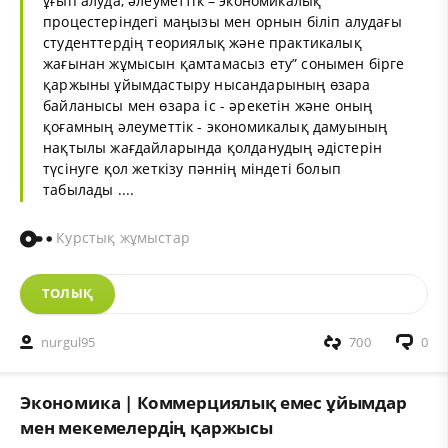
ұғып алуда, әлеуметтік – экономикалық
процестеріндегі маңызы мен орнын біліп алудағы
студенттердің теориялық және практикалық
жағынан жұмысын қамтамасыз ету” сонымен бірге
қаржыны ұйымдастыру нысандарының өзара
байланысы мен өзара іс - әрекетін және оның
қоғамның әлеуметтік - экономикалық дамуының
нақтылы жағдайларында қолданудың әдістерін
түсінуге қол жеткізу пәннің міндеті болып
табылады ....
Курстық жұмыстар
ТОЛЫҚ
nurgul95
700
0
Экономика | Коммерциялық емес ұйымдар
мен мекемелердің қаржысы