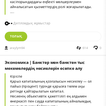
кәсіпорындардағы еңбекті мөлшерлеумен
айналысатын қызметтердің ролі жоғарылатады.
....
Дипломдық жұмыстар
ТОЛЫҚ
araylym94
614
0
Экономика | Банктер мен банктен тыс
мекемелердің несиелерін есепке алу
Кіріспе
Қарыз капиталының қозғалысын несиелеу — ол
пайыз (процент) турінде қарызға төлем ақы
ретінде қайтарылатын капитал.
Несиенің объективтік қажеттілігі ең алдымен
өнеркәсіп пен сауда капиталының айналымдық