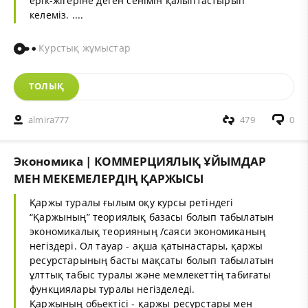
ерік-жігеріне деген сенімін қалыптастырып
келеміз. ....
Курстық жұмыстар
ТОЛЫҚ
almira777
479
0
Экономика | КОММЕРЦИЯЛЫҚ ҰЙЫМДАР
МЕН МЕКЕМЕЛЕРДІҢ ҚАРЖЫСЫ
Қаржы туралы ғылым оқу курсы ретіндегі
“Қаржының” теориялық базасы болып табылатын
экономикалық теорияның /саяси экономиканың
негіздері. Ол тауар - ақша қатынастары, қаржы
ресурстарының басты мақсаты болып табылатын
ұлттық табыс туралы және мемлекеттің табиғаты
функциялары туралы негізделеді.
Қаржының обьектісі - қаржы ресурстары мен