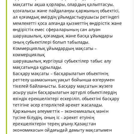
мақсатты ақша қорлары, олардың қалыптасуы,
қозғалысы және пайдалануы қаржының обьектісі,
ал қоғамдық өмірдің ұйымдастырушысы ретіндегі
мемлекетті қоса алғанда қызметтің өндірістік және
өндірістік емес сфераларының сан алуан
шаруашылық, қоғамдық және басқа ұйымдары
оның субьектілері болып табылады.
Коммерциялық ұйымдардың мақсаты –
коммерциялық
шаруашылық жүргізуші субьектілер табыс алу
мақсатында құрылады.
Басқару мақсаты – басқарылатын обьектінің
реттелу шамасының уақыт бойынша өзгерумен
тікелей байланысты. Басқару мақсатын жүзеге
асыру үшін басқарылатын әртүрлі обьектілердің
өзіндік ерекшеліктері ескеріліп, обьектіні басқару
тетігіне әсер етерліктей әрекет жасалады.
Қаржының әлеуметтік – экономикалық мәнін
түсіне білудің, оның іс - әрекет етуінің
ерекшеліктерін терең ұғыну.Қазақстан
экономикасын ойдағыдай дамыту мақсатымен