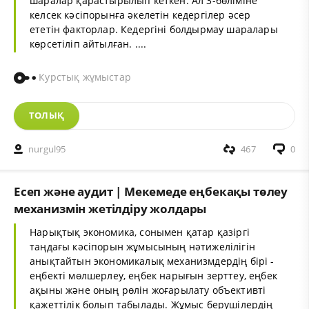
шаралар қарастырылып кеткен. Ал 3-бөліміне
келсек кәсіпорынға әкелетін кедергілер әсер
ететін факторлар. Кедергіні болдырмау шаралары
көрсетіліп айтылған. ....
Курстық жұмыстар
ТОЛЫҚ
nurgul95
467
0
Есеп және аудит | Мекемеде еңбекақы төлеу
механизмін жетілдіру жолдары
Нарықтық экономика, сонымен қатар қазіргі
таңдағы кәсіпорын жұмысының нәтижелілігін
анықтайтын экономикалық механизмдердің бірі -
еңбекті мөлшерлеу, еңбек нарығын зерттеу, еңбек
ақыны және оның рөлін жоғарылату объективті
қажеттілік болып табылады. Жұмыс берушілердің