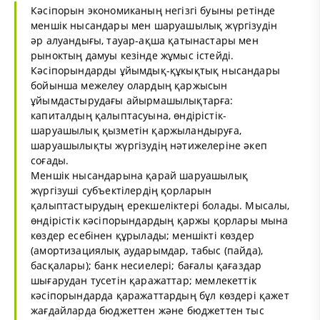
Кәсiпорын экономиканың негiзгi буыны ретiнде
меншік нысандары мен шаруашылық жүргiзудiн
әр алуандығы, тауар-ақша қатынастары мен
рыноктың дамуы кезiнде жұмыс iстейдi.
Кәсiпорындарды ұйымдық-құкықтық нысандары
бойынша межелеу олардың қаржысын
ұйымдастырудағы айырмашылықтарға:
капиталдың қалыптасуына, өндiрiстiк-
шаруашылық қызметiн қаржыландыруға,
шаруашылықты жүргiзудiң нәтижелерiне әкеп
соғады.
Меншiк нысандарына қарай шаруашылық
жүргiзушi субъектiлердiң қорларын
қалыптастырудың ерекшелiктерi болады. Мысалы,
өндiрiстiк кәсiпорындардың қаржы қорлары мына
көздер есебiнен құрылады; меншіктi көздер
(амортизациялық аударымдар, табыс (пайда),
басқалары); банк несиелерi; бағалы қағаздар
шығарудан тусетiн қаражаттар; мемлекеттiк
кәсіпорындарда қаражаттардың бұл көздерi қажет
жағдайларда бюджеттен және бюджеттен тыс