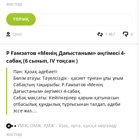
жоспар
ТОЛЫҚ
Umit
1 467
0
Р Ғамзатов «Менің Дағыстаным» әңгімесі 4-
сабақ (6 сынып, IV тоқсан )
Пән: Қазақ әдебиеті
Бөлім атауы: Тәуелсіздік - қасиет тұнған ұлы ұғым
Сабақтың тақырыбы: Р.Ғамзатов «Менің
Дағыстаным» әңгімесі 4-сабақ
Сабақ мақсаты: Кейіпкерлер қарым-қатынасын
отбасылық құндылық тұрғысынан талдап, әдеби
эссе жаз....
ҰМЖ, ОМЖ, ҚМЖ - Ұзақ, орта, қысқа мерзімді
жоспар