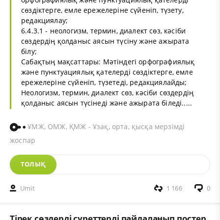
сөздіктерге, емле ережелеріне сүйеніп, түзету,
редакциялау;
6.4.3.1 - неологизм, термин, диалект сөз, кәсіби
сөздердің қолданыс аясын түсіну және ажырата
білу;
Сабақтың мақсаттары: Мәтіндегі орфографиялық
және пунктуациялық қателерді сөздіктерге, емле
ережелеріне сүйеніп, түзетеді, редакциялайды;
Неологизм, термин, диалект сөз, кәсіби сөздердің
қолданыс аясын түсінеді және ажырата біледі.....
ҰМЖ, ОМЖ, ҚМЖ - Ұзақ, орта, қысқа мерзімді
жоспар
ТОЛЫҚ
Umit
1 166
0
Тірек сөздерді суреттерді пайдаланып постер