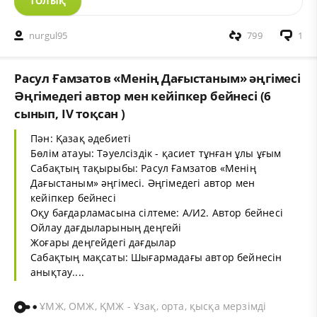
ТОЛЫҚ
nurgul95
799
1
Расул Ғамзатов «Менің Дағыстаным» әңгімесі
Әңгімедегі автор мен кейіпкер бейнесі (6
сынып, IV тоқсан )
Пән: Қазақ әдебиеті
Бөлім атауы: Тәуелсіздік - қасиет тұнған ұлы ұғым
Сабақтың тақырыбы: Расул Ғамзатов «Менің
Дағыстаным» әңгімесі. Әңгімедегі автор мен
кейіпкер бейнесі
Оқу бағдарламасына сілтеме: А/И2. Автор бейнесі
Ойлау дағдыларының деңгейі
Жоғары деңгейдегі дағдылар
Сабақтың мақсаты: Шығармадағы автор бейнесін
анықтау....
ҰМЖ, ОМЖ, ҚМЖ - Ұзақ, орта, қысқа мерзімді