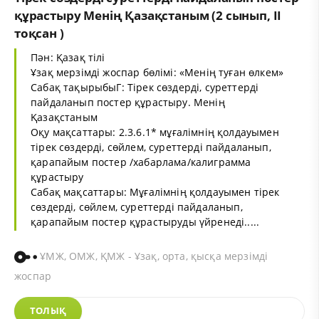
құрастыру Менің Қазақстаным (2 сынып, II
тоқсан )
Пән: Қазақ тілі
Ұзақ мерзімді жоспар бөлімі: «Менің туған өлкем»
Сабақ тақырыбыГ: Тірек сөздерді, суреттерді
пайдаланып постер құрастыру. Менің
Қазақстаным
Оқу мақсаттары: 2.3.6.1* мұғалімнің қолдауымен
тірек сөздерді, сөйлем, суреттерді пайдаланып,
қарапайым постер /хабарлама/калиграмма
құрастыру
Сабақ мақсаттары: Мұғалімнің қолдауымен тірек
сөздерді, сөйлем, суреттерді пайдаланып,
қарапайым постер құрастыруды үйренеді.....
ҰМЖ, ОМЖ, ҚМЖ - Ұзақ, орта, қысқа мерзімді
жоспар
ТОЛЫҚ