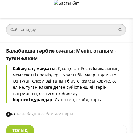
Балабақша тәрбие сағаты: Менің отаным -
туған өлкем
Сабақтың мақсаты:
Қазақстан Республикасының
мемлекеттік рәміздері туралы білімдерін дамыту.
Өз туған өлкемізді танып білуге, жақсы көруге, өз
еліне, туған өлкеге деген сүйіспеншіліктерін,
патриоттық сезімге тәрбиелеу.
Көрнекі құралдар:
Суреттер, слайд, карта......
Балабақша сабақ жоспары
ТОЛЫҚ