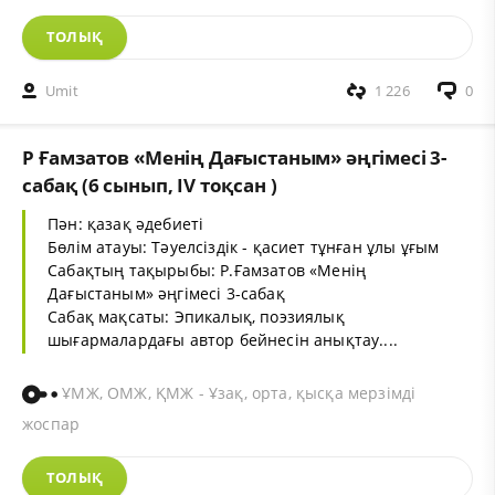
ТОЛЫҚ
Umit
1 226
0
Р Ғамзатов «Менің Дағыстаным» әңгімесі 3-
сабақ (6 сынып, IV тоқсан )
Пән: қазақ әдебиеті
Бөлім атауы: Тәуелсіздік - қасиет тұнған ұлы ұғым
Сабақтың тақырыбы: Р.Ғамзатов «Менің
Дағыстаным» әңгімесі 3-сабақ
Сабақ мақсаты: Эпикалық, поэзиялық
шығармалардағы автор бейнесін анықтау....
ҰМЖ, ОМЖ, ҚМЖ - Ұзақ, орта, қысқа мерзімді
жоспар
ТОЛЫҚ