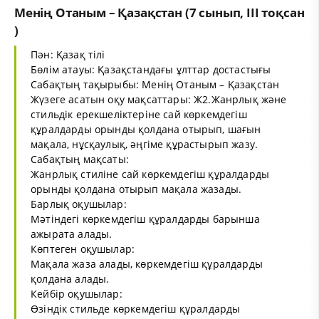
Менің Отаным – Қазақстан (7 сынып, III тоқсан
)
Пән: Қазақ тілі
Бөлім атауы: Қазақстандағы ұлттар достастығы
Сабақтың тақырыбы: Менің Отаным – Қазақстан
Жүзеге асатын оқу мақсаттары: Ж2.Жанрлық және
стильдік ерекшеліктеріне сай көркемдегіш
құралдарды орынды қолдана отырып, шағын
мақала, нұсқаулық, әңгіме құрастырып жазу.
Сабақтың мақсаты:
Жанрлық стиліне сай көркемдегіш құралдарды
орынды қолдана отырып мақала жазады.
Барлық оқушылар:
Мәтіндегі көркемдегіш құралдарды барынша
ажырата алады.
Көптеген оқушылар:
Мақала жаза алады, көркемдегіш құралдарды
қолдана алады.
Кейбір оқушылар:
Өзіндік стильде көркемдегіш құралдарды