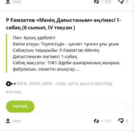
Umit
1 102
0
Р Ғамзатов «Менің Дағыстаным» әңгімесі 1-
сабақ (6 сынып, IV тоқсан )
Пән: Қазақ әдебиеті
Бөлім атауы: Тәуелсіздік - қасиет тұнған ұлы ұғым
Сабақтың тақырыбы: Р.Ғамзатов «Менің
Дағыстаным» әңгімесі 1-сабақ
Сабақ мақсаты: Т/Ж1.Әдеби шығарманың жанрын,
фабуласын, сюжетін анықтау....
ҰМЖ, ОМЖ, ҚМЖ - Ұзақ, орта, қысқа мерзімді
жоспар
ТОЛЫҚ
Umit
1 175
0