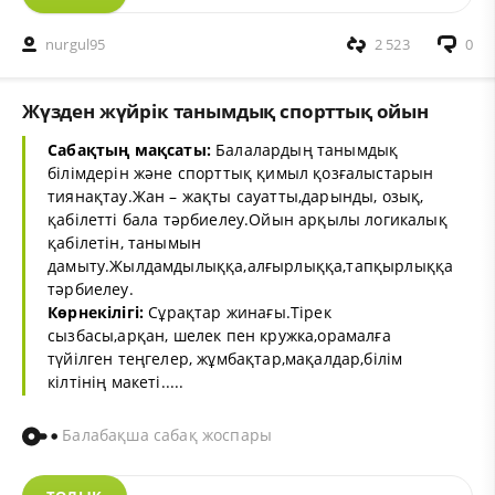
nurgul95
2 523
0
Жүзден жүйрік танымдық спорттық ойын
Сабақтың мақсаты:
Балалардың танымдық
білімдерін және спорттық қимыл қозғалыстарын
тиянақтау.Жан – жақты сауатты,дарынды, озық,
қабілетті бала тәрбиелеу.Ойын арқылы логикалық
қабілетін, танымын
дамыту.Жылдамдылыққа,алғырлыққа,тапқырлыққа
тәрбиелеу.
Көрнекілігі:
Сұрақтар жинағы.Тірек
сызбасы,арқан, шелек пен кружка,орамалға
түйілген теңгелер, жұмбақтар,мақалдар,білім
кілтінің макеті.....
Балабақша сабақ жоспары