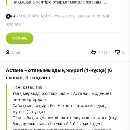
нақышына келтіре отырып мақала жазады......
ҰМЖ, ОМЖ, ҚМЖ - Ұзақ, орта, қысқа мерзімді
жоспар
ТОЛЫҚ
Umit
1 418
0
Астана – отанымыздың жүрегі (1-нұсқа) (6
сынып, II тоқсан )
Пән: қазақ тілі
Ұзақ мерзімді жоспар бөлімі: Астана – мәдениет
пен өнер ордасы
Сабақтың тақырыбы: Астана – отанымыздың
жүрегі (1-нұсқа)
Осы сабақта қол жеткізілетін оқу мақсаттары: (оқу
бағдарламасына сілтеме) 6.3.6.1 - мәтіндегі
орфографиялық және пунктуациялық қателерді