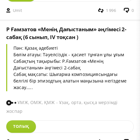
Umit
1 996
0
Р Ғамзатов «Менің Дағыстаным» әңгімесі 2-
сабақ (6 сынып, IV тоқсан )
Пән: Қазақ әдебиеті
Бөлім атауы: Тәуелсіздік - қасиет тұнған ұлы ұғым
Сабақтың тақырыбы: Р.Ғамзатов «Менің
Дағыстаным» әңгімесі 2-сабақ
Сабақ мақсаты: Шығарма композициясындағы
белгілі бір эпизодтың алатын маңызына негіздеме
жасау.....
ҰМЖ, ОМЖ, ҚМЖ - Ұзақ, орта, қысқа мерзімді
жоспар
ТОЛЫҚ