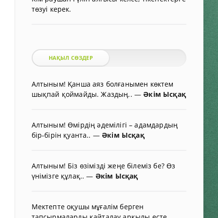
төзуі керек.
НАҚЫЛ СӨЗДЕР
Алтыным! Қанша аяз болғанымен көктем
шықпай қоймайды. Жаздың..
—
Әкім Ысқақ
Алтыным! Өмірдің әдемілігі – адамдардың
бір-бірін қуанта..
—
Әкім Ысқақ
Алтыным! Біз өзімізді жеңе білеміз бе? Өз
үнімізге құлақ..
—
Әкім Ысқақ
Мектепте оқушы мұғалім берген
тапсырмаларды қайталау арқылы есте..