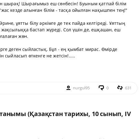
нған шырақ! Шырағымыз еш сөнбесін! Буыным қатпай білім
 "жас кезде алынған білім - тасқа ойылған нақышпен тең!"
Әрине, ұятты білу әркімге де тек пайда келтіреді. Ұяттың
і жақсылыққа бастап жүреді. Сол үшін де, ешқашан, еш
ғалаған жөн.
мірге деген сыйластық. Бұл - ең қымбат мирас. Өмірде
ін сыйласып өткенге не жетсін!.....
nurgul95
0
631
танымы (Қазақстан тарихы, 10 сынып, ІV