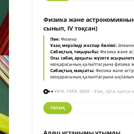
Физика және астрономияны
сынып, IV тоқсан)
Пән:
Физика
Ұзақ мерзімді жоспар бөлімі:
Әлемнің
Сабақтың тақырыбы:
Физика және а
Осы сабақ арқылы жүзеге асырылат
көзқарасының қалыптасуына физика ж
Сабақтың мақсаты:
Физика және аст
көзқарасының қалыптасуына ықпалын си
ҰМЖ, ОМЖ, ҚМЖ - Ұзақ, орта, қысқа 
ТОЛЫҚ
Алаш ұстанымы ұтымды