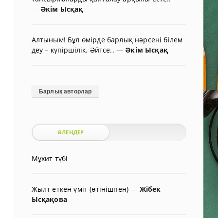
—
Әкім Ысқақ
Алтыным! Бұл өмірде барлық нәрсені білем
деу – күпіршілік. Әйтсе..
—
Әкім Ысқақ
Барлық авторлар
ӨЛЕҢДЕР
Мұхит түбі
Жылт еткен үміт (өтінішпен)
—
Жібек
Ысқақова