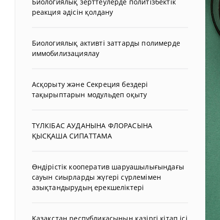
Биологиялық зерттеулерде политізбектік
реакция әдісін қолдану
Биологиялық активті заттарды полимерде
иммобилизациялау
Асқорыту және Секреция бездері
тақырыптарын модульдеп оқыту
ТҮЛКІБАС АУДАНЫНА ФЛОРАСЫНА
ҚЫСҚАША СИПАТТАМА
Өндірістік кооператив шаруашылығындағы
сауын сиырларды жүгері сүрлемімен
азықтандырудың ерекшеліктері
Қазақстан республикасының қазіргі кітап ісі