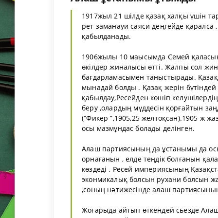
1917жыл 21 шілде қазақ халқы үшін тар
рет заманауи саяси деңгейде қаралса 
қабылданады.
1906жылы 10 маысымда Семей қаласынд
өкілдер жиналысы өтті. Жалпы сол жин
бағдарламасымен таныстырады. Қазақ 
мынадай болды . Қазақ жерін бүтіндей
қабылдау,Ресейден көшіп келушілердің
беру ,олардың мүддесін қорғайтын заң
(“Фикер ”,1905,25 желтоқсан).1905 ж 
осы мазмұндас болады делінген.
Алаш партиясының да ұстанымы да осы 
орнағанын , елде теңдік болғанын қал
көздеді . Ресей империясының Қазақст
эконмикалық болсын рухани болсын жа
,соның нәтижесінде алаш партиясының 
Жоғарыда айтып өткендей сьезде Алаш