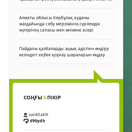
Алматы облысы Кербұлақ ауданы
жағдайында себу мерзімінің сүрлемдік
жүгерінің сапасы мен өніміне әсері
Пайдалы қазбаларды ашық әдіспен өндіру
кезіндегі еңбек қорғау шараларын өңдеу
СОҢҒЫ
5
ПІКІР
xank0ak9l
d90ydh