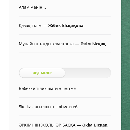
Апам менің...
Қазақ тілім
—
Жібек Ысқақова
Мұңайып тағдыр жалғанға
—
Әкім Ысқақ
ӘҢГІМЕЛЕР
Бөбекке тілек шағын əңгіме
5ke.kz - ағылшын тілі мектебі
ӘРКІМНІІҢ ЖОЛЫ ӘР БАСҚА
—
Әкім Ысқақ