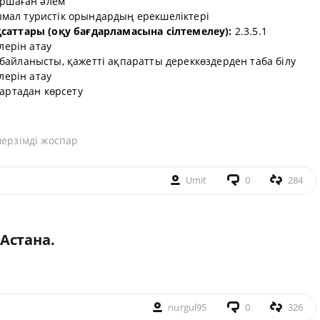
оршаған әлем
мал туристік орындардың ерекшеліктері
қсаттары (оқу бағдарламасына сілтемелеу):
2.3.5.1
лерін атау
байланысты, қажетті ақпаратты дереккөздерден таба білу
лерін атау
картадан көрсету
мерзімді жоспар
Umit
0
284
Астана.
nurgul95
0
326