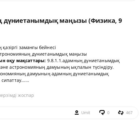
ң дүниетанымдық маңызы (Физика, 9
 қазіргі заманғы бейнесі
строномияның дүниетанымдық маңызы
ын оқу мақсаттары:
9.8.1.1.адамның дүниетанымдық
әне астрономияның дамуының ықпалын түсіндіру.
рономияның дамуының адамның дүниетанымдық
паттау......
мерзімді жоспар
Umit
0
467