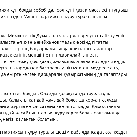
ихи күн болды себебі дәл сол күні қазақ мәселесін тұңғыш
, екіншіден “Алаш” партиясын құру туралы шешім
а Мемлекеттік Думаға қазақтардан депутат сайлау үшін
алыста Әлихан Бөкейханов “Халық еркіндігі ”атты
кадеттерінің бағдарламасында қойылған талаптар
 қазақ елінің меншігі етіпп жариялайтын Заң
 легіне тежеу қою,қазақ жұмысшыларына еркіндік ,теңдік
дар шығару,қазақ балалары үшін мектеп ,медресе ашу,
жазда өмірге келген Қарқаралы құзырхатының да талаптары
іспеттес болды . Оларды қазақстанда тәуелсіздік
ады. Халықты қандай жағыдай болса да қорғап қалуды
анға жүргізген саясатына көңілі толмады. Қазақстанды
ғыдай жасайтын партия құру керек болды сол заманда
негізі қаланған болатын .
 партиясын құру туралы шешім қабылдансада , сол кездегі