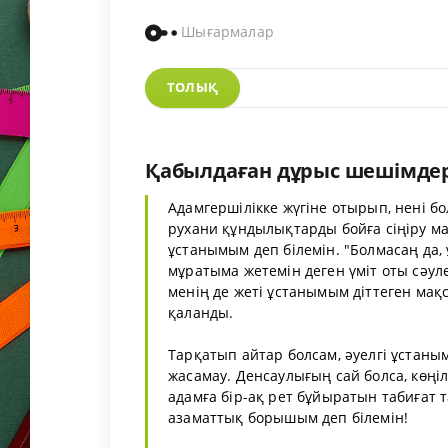
Шығармалар
ТОЛЫҚ
Қабылдаған дұрыс шешімдер
Адамгершілікке жүгіне отырып, нені бо
рухани құндылықтарды бойға сіңіру ма
ұстанымым деп білемін. "Болмасаң да, 
мұратыма жетемін деген үміт оты сәуле 
менің де жеті ұстанымым діттеген мақс
қаланды.
Тарқатып айтар болсам, әуелгі ұстаны
жасамау. Денсаулығың сай болса, көңіл
адамға бір-ақ рет бұйыратын табиғат т
азаматтық борышым деп білемін!