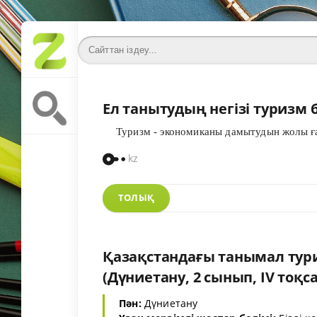
Ел танытудың негізі туризм 
Туризм - экономиканы дамытудын жолы ған
kz
ТОЛЫҚ
Қазақстандағы танымал тур
(Дүниетану, 2 сынып, IV тоқс
Пән:
Дүниетану