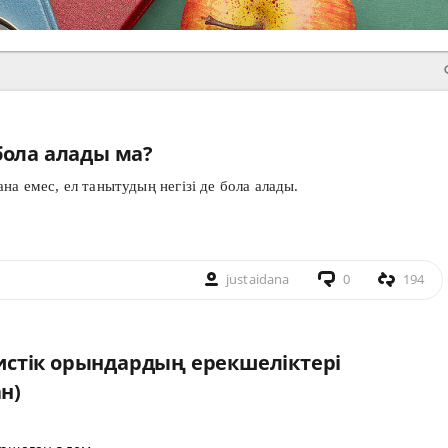
бола алады ма?
а емес, ел танытудың негізі де бола алады.
justaidana
0
194
истік орындардың ерекшеліктері
ан)