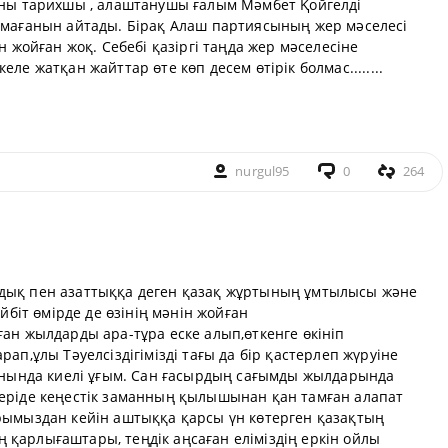
Оны тарихшы , алаштанушы ғалым Мәмбет Қойгелді
лмағанын айтады. Бірақ Алаш партиясының жер мәселесі
н жойған жоқ. Себебі қазіргі таңда жер мәселесіне
е жатқан жайттар өте көп десем өтірік болмас........
nurgul95
0
264
дық пен азаттыққа деген қазақ жұртының ұмтылысы және
йбіт өмірде де өзінің мәнін жойған
ан жылдарды ара-тұра еске алып,өткенге өкініп
ап,ұлы Тәуелсіздігімізді тағы да бір қастерлеп жүруіне
шынында киелі ұғым. Сан ғасырдың сағымды жылдарында
еріде кеңестік заманның қылышынан қан тамған алапат
рымыздан кейін аштыққа қарсы үн көтерген қазақтың
қарлығаштары, теңдік аңсаған еліміздің еркін ойлы