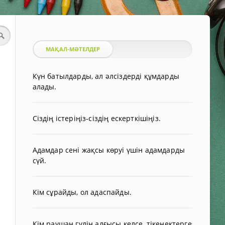
МАҚАЛ-МӘТЕЛДЕР
Күн батылдарды, ал әлсіздерді құмдарды
алады.
Сіздің істеріңіз-сіздің ескерткішіңіз.
Адамдар сені жақсы көруі үшін адамдарды
сүй.
Кім сұрайды, ол адаспайды.
Кім раушан гүлін алғысы келсе, тікенектерге