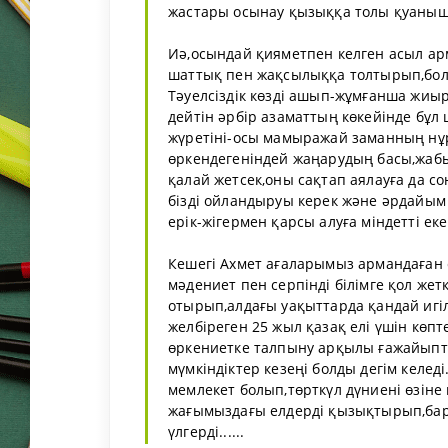
жастары осынау қызыққа толы қуанышты
Иә,осындай қияметпен келген асыл арм
шаттық пен жақсылыққа толтырып,бо
Тәуелсіздік көзді ашып-жұмғанша жиы
дейтін әрбір азаматтың көкейінде бұл
жүретіні-осы мамыражай заманның нұ
өркендегеніндей жаңарудың басы,жабы
қалай жетсек,оны сақтап аялауға да с
бізді ойландыруы керек және әрдайым
ерік-жігермен қарсы алуға міндетті ек
Кешегі Ахмет ағаларымыз армандаған 
мәдениет пен серпінді білімге қол жет
отырып,алдағы уақыттарда қандай игіл
желбіреген 25 жыл қазақ елі үшін көп
өркениетке талпыну арқылы ғажайыпт
мүмкіндіктер кезеңі болды дегім келед
мемлекет болып,төрткүл дүниені өзін
жағымыздағы елдерді қызықтырып,бар
үлгерді......