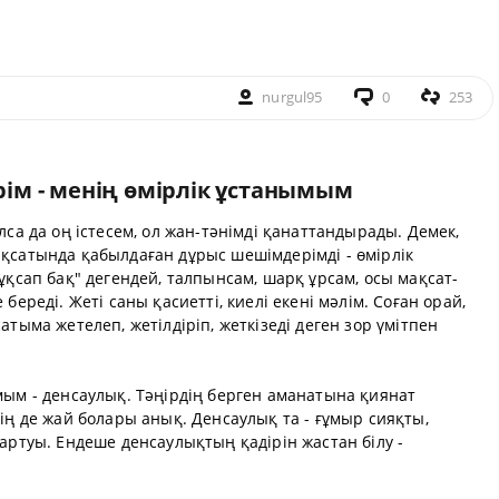
nurgul95
0
253
ім - менің өмірлік ұстанымым
лса да оң істесем, ол жан-тәнімді қанаттандырады. Демек,
қсатында қабылдаған дұрыс шешімдерімді - өмірлік
ұқсап бақ" дегендей, талпынсам, шарқ ұрсам, осы мақсат-
береді. Жеті саны қасиетті, киелі екені мәлім. Соған орай,
атыма жетелеп, жетілдіріп, жеткізеді деген зор үмітпен
мым - денсаулық. Тәңірдің берген аманатына қиянат
ің де жай болары анық. Денсаулық та - ғұмыр сияқты,
артуы. Ендеше денсаулықтың қадірін жастан білу -