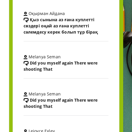
Оқырман Айдана
Қыз сынына аз ғана куплетті
сөздері оңай аз ғана куплетті
сәлемдесу керек болып тұр бірақ
Melanya Seman
Did you myself again There were
shooting That
Melanya Seman
Did you myself again There were
shooting That
Lejoyce Exley