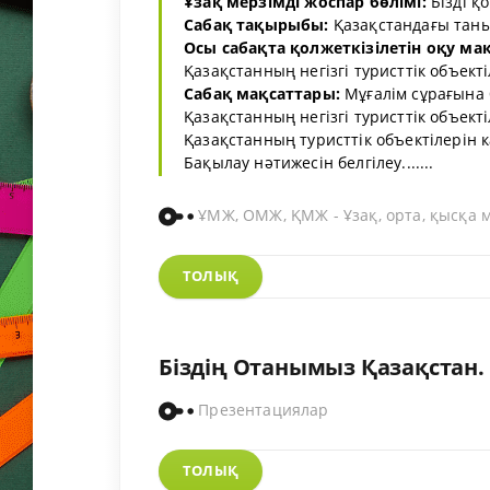
Ұзақ мерзімді жоспар бөлімі:
Бізді қ
Сабақ тақырыбы:
Қазақстандағы таны
Осы сабақта қолжеткізілетін оқу ма
Қазақстанның негізгі туристтік объекті
Сабақ мақсаттары:
Мұғалім сұрағына 
Қазақстанның негізгі туристтік объекті
Қазақстанның туристтік объектілерін 
Бақылау нәтижесін белгілеу.......
ҰМЖ, ОМЖ, ҚМЖ - Ұзақ, орта, қысқа 
ТОЛЫҚ
Біздің Отанымыз Қазақстан. 
Презентациялар
ТОЛЫҚ