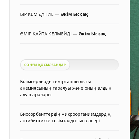
БІР КЕМ ДҮНИЕ
—
Әкім Ысқақ
ӨМІР ҚАЙТА КЕЛМЕЙДІ
—
Әкім Ысқақ
СОҢҒЫ ҚОСЫЛҒАНДАР
Білімгерлерде теміртапшылығы
анемиясының таралуы және оның алдын
алу шаралары
Биосорбенттердің микроорганизмдердің
антибиотикке сезімталдығына әсері