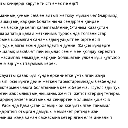
 күндерді көруге тиісті емес пе еді?!
анның құнын сөзбен айтып жеткізу мүмкін бе? Өмірімізді
лашақтың жарқын болатынына сендірген қайран
рма беске де келіп қалыпты.Менің Отаным Қазақстан
 шарапатқа қалай жеткеніміз турасында толғаныстар
рына шомылған санамыздың уақытпен бірге өсіп-
ғудың аяғы екнін дәлелдейтін дүние. Жақсы күндерге
оншалық махаббат пен ықылас,сенім мен қолдау керектігі
 жасампаз еліміздің жарқын болашағын үлкен күш-қуат,зор
енімізді ұмытпауымыз керек.
сауатты қазақ бұл күнде өркениетке ұмтылған жаңа
кізіп, осы күнге дейін жеткен табыстарымызды безбендей
іктермен баюға болатынына көз жібереміз. Тәуелсіздік туы
теген жақсылықтың нышаны, жемісті жетістіктердің тұғыры,
ардың жүзеге асатынына сендірген молшылық,шексіз
і. Расында Қазақстан әлемдік биікке ұмтылған танымал
е қаратып отырған дамушы мемлекет ретінде жан-
ынша жаңа заман сахнасына көтерілген елге айналып