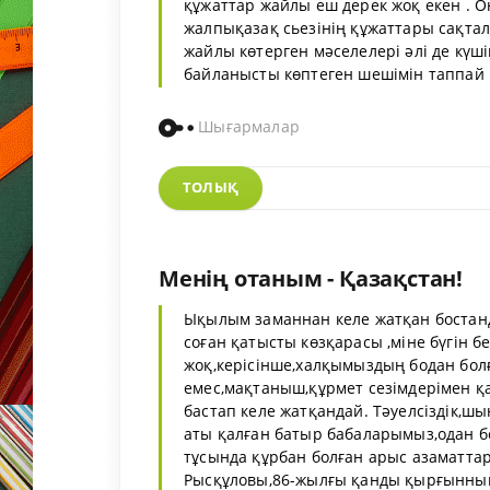
құжаттар жайлы еш дерек жоқ екен . 
жалпықазақ сьезінің құжаттары сақта
жайлы көтерген мәселелері әлі де күші
байланысты көптеген шешімін таппай кел
Шығармалар
ТОЛЫҚ
Менің отаным - Қазақстан!
Ықылым заманнан келе жатқан бостан
соған қатысты көзқарасы ,міне бүгін бе
жоқ,керісінше,халқымыздың бодан болғ
емес,мақтаныш,құрмет сезімдерімен қар
бастап келе жатқандай. Тәуелсіздік,
аты қалған батыр бабаларымыз,одан б
тұсында құрбан болған арыс азаматта
Рысқұловы,86-жылғы қанды қырғынның 