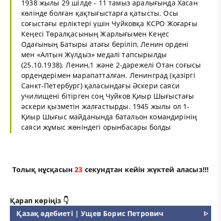
1938 жылы 29 шілде - 11 тамыз аралығында Хасан
көлінде болған қақтығыстарға қатысты. Осы
соғыстағы ерліктері үшін Чуйковқа КСРО Жоғарғы
Кеңесі Төралқасының Жарлығымен Кеңес
Одағының Батыры атағы беріліп, Ленин ордені
мен «Алтын Жүлдыз» медалі тапсырылды
(25.10.1938). Ленин,1 және 2-дәрежелі Отан соғысы
ордендерімен марапатталған. Ленинград (қазіргі
Санкт-Петербург) қаласындағы Әскери саяси
училищені бітірген соң Чуйков Қиыр Шығыстағы
әскери қызметін жалғастырды. 1945 жылы ол 1-
Қиыр Шығыс майданында батальон командирінің
саяси жұмыс жөніндегі орынбасары болды
Толық нұсқасын
23
секундтан кейін жүктей аласыз!!!
Қарап көріңіз 👇
Қазақ әдебиеті | Ущев Борис Петрович
ᐈ