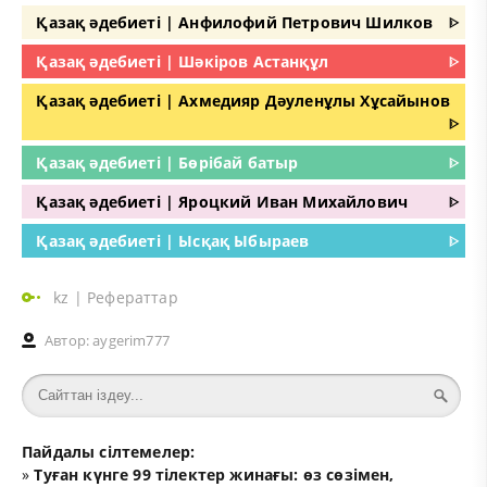
Қазақ әдебиеті | Анфилофий Петрович Шилков
ᐈ
Қазақ әдебиеті | Шәкіров Астанқұл
ᐈ
Қазақ әдебиеті | Ахмедияр Дәуленұлы Хұсайынов
ᐈ
Қазақ әдебиеті | Бөрібай батыр
ᐈ
Қазақ әдебиеті | Яроцкий Иван Михайлович
ᐈ
Қазақ әдебиеті | Ысқақ Ыбыраев
ᐈ
kz
|
Рефераттар
Автор:
aygerim777
Пайдалы сілтемелер:
»
Туған күнге 99 тілектер жинағы: өз сөзімен,