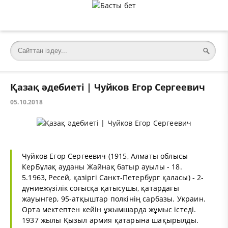
Қазақ әдебиеті | Чуйков Егор Сергеевич
05.10.2018
Чуйков Егор Сергеевич (1915, Алматы облысы
КерБұлақ ауданы Жайнақ батыр ауылы - 18.
5.1963, Ресей, қазіргі Санкт-Петербург қаласы) - 2-
дүниежүзілік соғысқа қатысушы, қатардағы
жауынгер, 95-атқыштар полкінің сарбазы. Украин.
Орта мектептен кейін ұжымшарда жұмыс істеді.
1937 жылы Қызыл армия қатарына шақырылды.