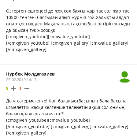
Өзгерген ештеңесі де жоқ сол баяғы жар тас сол жар тас
10500 теңгені баяғыдан алып жүрміз ғой.Халықты алдап
отыр қостық деп.Мақаланың тақырыбын өлтіріп жазады
да оқысаң түк жоооқққ
[cmxgiven_youtube][cmxvalue_youtube]
[/cmxgiven_youtube] [cmxgiven_gallery][cmxvalue_gallery]
[/cmxgiven_gallery]
Нурбек Молдагазиев
25.02.2019 14:17
0
1
Дым өзгермегенғо! Көп балалыотбасының бала басына
кәмелеттік жасқа келгенше төленетін ақша сол онмың
болып қалдырғаны ма не?!
[cmxgiven_youtube][cmxvalue_youtube]
[/cmxgiven_youtube] [cmxgiven_gallery][cmxvalue_gallery]
[/cmxgiven_gallery]