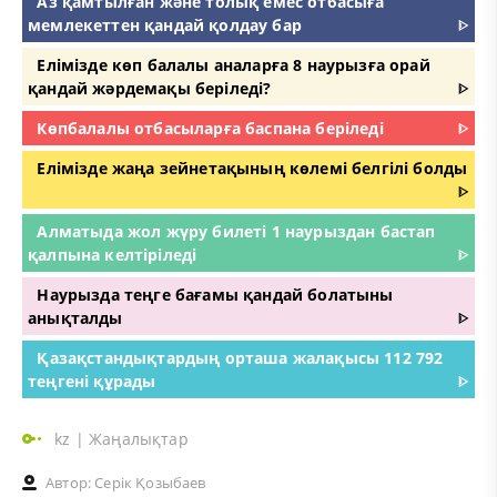
Аз қамтылған және толық емес отбасыға
мемлекеттен қандай қолдау бар
ᐈ
Елімізде көп балалы аналарға 8 наурызға орай
қандай жәрдемақы беріледі?
ᐈ
Көпбалалы отбасыларға баспана беріледі
ᐈ
Елімізде жаңа зейнетақының көлемі белгілі болды
ᐈ
Алматыда жол жүру билеті 1 наурыздан бастап
қалпына келтіріледі
ᐈ
Наурызда теңге бағамы қандай болатыны
анықталды
ᐈ
Қазақстандықтардың орташа жалақысы 112 792
теңгені құрады
ᐈ
kz
|
Жаңалықтар
Автор:
Серік Қозыбаев