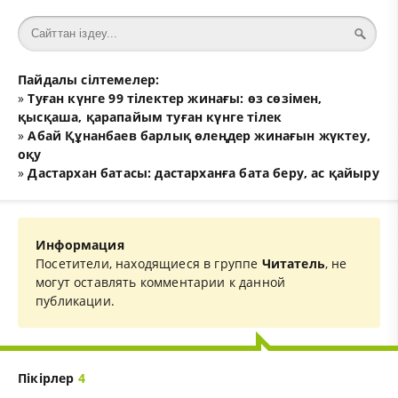
Пайдалы сілтемелер:
»
Туған күнге 99 тілектер жинағы: өз сөзімен,
қысқаша, қарапайым туған күнге тілек
»
Абай Құнанбаев барлық өлеңдер жинағын жүктеу,
оқу
»
Дастархан батасы: дастарханға бата беру, ас қайыру
Информация
Посетители, находящиеся в группе
Читатель
, не
могут оставлять комментарии к данной
публикации.
Пікірлер
4