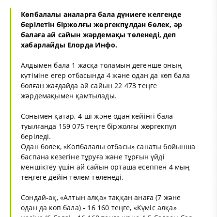
Көпбалалы аналарға бала дүниеге келгенде
берілетін біржолғы жөргекпұлдан бөлек, әр
балаға ай сайын жәрдемақы төленеді, деп
хабарлайды
Елорда Инфо
.
Алдымен бала 1 жасқа толамын дегенше оның
күтіміне егер отбасында 4 және одан да көп бала
болған жағдайда ай сайын 22 473 теңге
жәрдемақымен қамтылады.
Сонымен қатар, 4-ші және одан кейінгі бала
туылғанда 159 075 теңге біржолғы жөргекпұл
беріледі.
Одан бөлек, «Көпбалалы отбасы» санаты бойынша
баспана кезегіне тұруға және тұрғын үйді
меншіктеу үшін ай сайын орташа есеппен 4 мың
теңгеге дейін төлем төленеді.
Сондай-ақ, «Алтын алқа» таққан анаға (7 және
одан да көп бала) - 16 160 теңге, «Күміс алқа»