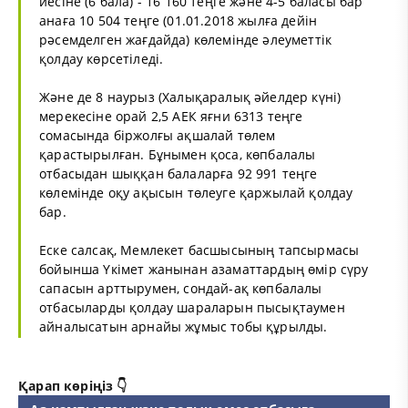
иесіне (6 бала) - 16 160 теңге және 4-5 баласы бар
анаға 10 504 теңге (01.01.2018 жылға дейін
рәсемделген жағдайда) көлемінде әлеуметтік
қолдау көрсетіледі.
Және де 8 наурыз (Халықаралық әйелдер күні)
мерекесіне орай 2,5 АЕК яғни 6313 теңге
сомасында біржолғы ақшалай төлем
қарастырылған. Бұнымен қоса, көпбалалы
отбасыдан шыққан балаларға 92 991 теңге
көлемінде оқу ақысын төлеуге қаржылай қолдау
бар.
Еске салсақ, Мемлекет басшысының тапсырмасы
бойынша Үкімет жанынан азаматтардың өмір сүру
сапасын арттырумен, сондай-ақ көпбалалы
отбасыларды қолдау шараларын пысықтаумен
айналысатын арнайы жұмыс тобы құрылды.
Қарап көріңіз 👇