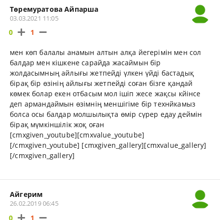
Төремуратова Айпарша
03.03.2021 11:05
0
1
мен көп балалы анамын алтын алқа йегерімін мен сол
балдар мен кішкене сарайда жасаймын бір
жолдасымның айлығы жетпейді үлкен үйді бастадық
бірақ бір өзінің айлығы жетпейді соған бізге қандай
көмек болар екен отбасым мол ішіп жесе жақсы кйінсе
деп армандаймын өзімнің меншігіме бір технйкамыз
болса осы балдар молшылықта өмір сүрер едау деймін
бірақ мүмкіншілік жоқ оған
[cmxgiven_youtube][cmxvalue_youtube]
[/cmxgiven_youtube] [cmxgiven_gallery][cmxvalue_gallery]
[/cmxgiven_gallery]
Айгерим
26.02.2019 06:45
0
1