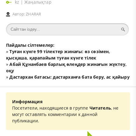
kz
|
Жаңалықтар
Автор:
ZHARAR
Пайдалы сілтемелер:
»
Туған күнге 99 тілектер жинағы: өз сөзімен,
қысқаша, қарапайым туған күнге тілек
»
Абай Құнанбаев барлық өлеңдер жинағын жүктеу,
оқу
»
Дастархан батасы: дастарханға бата беру, ас қайыру
Информация
Посетители, находящиеся в группе
Читатель
, не
могут оставлять комментарии к данной
публикации.