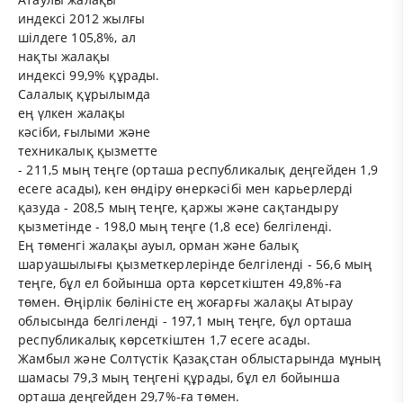
индексі 2012 жылғы
шілдеге 105,8%, ал
нақты жалақы
индексі 99,9% құрады.
Салалық құрылымда
ең үлкен жалақы
кәсіби, ғылыми және
техникалық қызметте
- 211,5 мың теңге (орташа республикалық деңгейден 1,9
есеге асады), кен өндіру өнеркәсібі мен карьерлерді
қазуда - 208,5 мың теңге, қаржы және сақтандыру
қызметінде - 198,0 мың теңге (1,8 есе) белгіленді.
Ең төменгі жалақы ауыл, орман және балық
шаруашылығы қызметкерлерінде белгіленді - 56,6 мың
теңге, бұл ел бойынша орта көрсеткіштен 49,8%-ға
төмен. Өңірлік бөліністе ең жоғарғы жалақы Атырау
облысында белгіленді - 197,1 мың теңге, бұл орташа
республикалық көрсеткіштен 1,7 есеге асады.
Жамбыл және Солтүстік Қазақстан облыстарында мұның
шамасы 79,3 мың теңгені құрады, бұл ел бойынша
орташа деңгейден 29,7%-ға төмен.