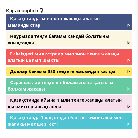
Қарап көріңіз 👇
Қазақстандағы ең көп жалақы алатын
мамандықтар
ᐈ
Наурызда теңге бағамы қандай болатыны
анықталды
ᐈ
Еліміздегі министрлер миллион теңге жалақы
алатын болып шықты
ᐈ
Доллар бағамы 380 теңгеге жақындап қалды
ᐈ
Сарапшылар теңгенің болашағына қатысты
болжам жасады
ᐈ
Қазақстанда айына 1 млн теңге жалақы алатын
қызметтер анықталды
ᐈ
Қазақстанда 1 қаңтардан бастап зейнетақы мен
жалақы мөлшері өсті
ᐈ