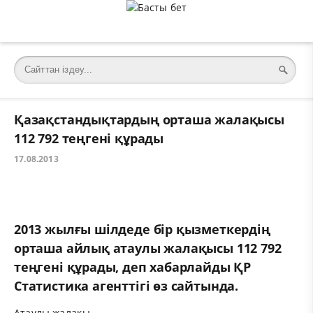
Қазақстандықтардың орташа жалақысы
112 792 теңгені құрады
17.08.2013
2013 жылғы шілдеде бір қызметкердің
орташа айлық атаулы жалақысы 112 792
теңгені құрады, деп хабарлайды ҚР
Статистика агенттігі өз сайтында.
Атаулы жалақы