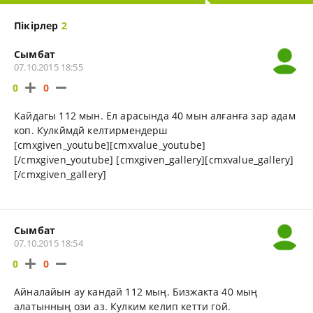
Пікірлер
2
Сымбат
07.10.2015 18:55
0
0
Кайдагы 112 мын. Ел арасында 40 мын алғанға зар адам
коп. Кулкймдй келтирмендерш
[cmxgiven_youtube][cmxvalue_youtube]
[/cmxgiven_youtube] [cmxgiven_gallery][cmxvalue_gallery]
[/cmxgiven_gallery]
Сымбат
07.10.2015 18:54
0
0
Айналайын ау кандай 112 мың. Бизжакта 40 мың
алатынның ози аз. Кулким келип кетти гой.