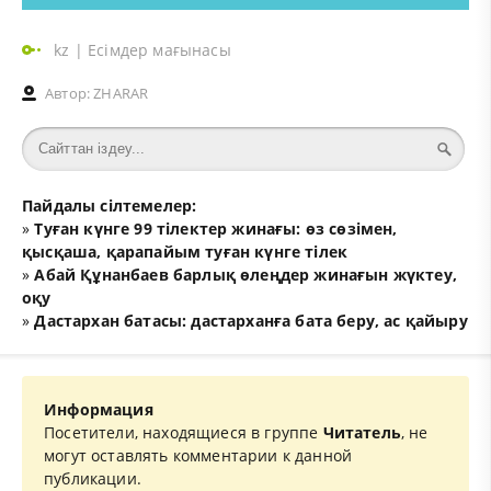
kz
|
Есімдер мағынасы
Автор:
ZHARAR
Пайдалы сілтемелер:
»
Туған күнге 99 тілектер жинағы: өз сөзімен,
қысқаша, қарапайым туған күнге тілек
»
Абай Құнанбаев барлық өлеңдер жинағын жүктеу,
оқу
»
Дастархан батасы: дастарханға бата беру, ас қайыру
Информация
Посетители, находящиеся в группе
Читатель
, не
могут оставлять комментарии к данной
публикации.