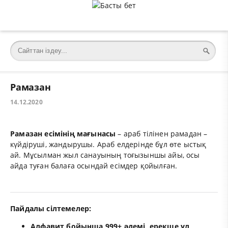
Рамазан
14.12.2020
Рамазан есімінің мағынасы
– араб тілінен рамадан –
күйдіруші, жандырушы. Араб елдерінде бұл өте ыстық
ай. Мұсылман жыл санауының тоғызыншы айы, осы
айда туған балаға осындай есімдер қойылған.
Пайдалы сілтемелер:
Алфавит бойынша 999+ әдемі, ерекше ұл