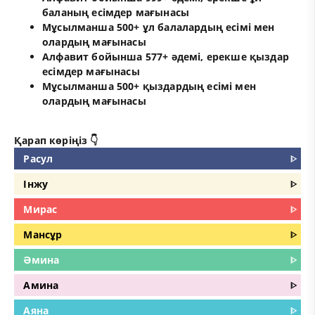
баланың есімдер мағынасы
Мұсылманша 500+ ұл балалардың есімі мен
олардың мағынасы
Алфавит бойынша 577+ әдемі, ерекше қыздар
есімдер мағынасы
Мұсылманша 500+ қыздардың есімі мен
олардың мағынасы
Қарап көріңіз 👇
Расул
ᐈ
Інжу
ᐈ
Мирас
ᐈ
Мансұр
ᐈ
Әмина
ᐈ
Амина
ᐈ
Аяна
ᐈ