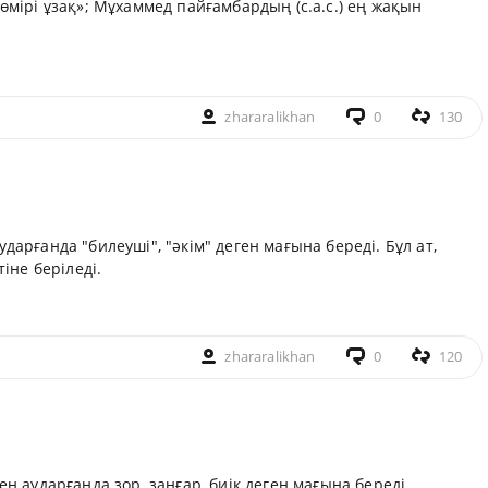
, өмірі ұзақ»; Мұхаммед пайғамбардың
(с.а.с.) ең жақын
zhararalikhan
0
130
ударғанда "билеуші", "әкім" деген мағына береді. Бұл ат,
іне беріледі.
zhararalikhan
0
120
нен аударғанда зор, заңғар, биік деген мағына береді.