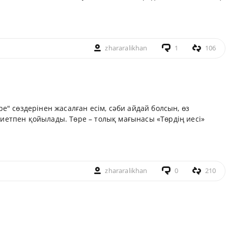
zhararalikhan
1
106
ре" сөздерінен жасалған есім, сәби айдай болсын, өз
ниетпен қойылады.
Төре – толық мағынасы «Төрдің иесі»
zhararalikhan
0
210