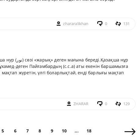
zhararalikhan
0
131
рық» деген мағына береді.Қазақша нұр
ұхамед-деген Пайғамбардың (с.с.а) аты екенін баршамызға
мақтап жүретін, үлгі боларлықтай, енді барлығы мақтап
ZHARAR
0
129
5
6
7
8
9
10
...
18