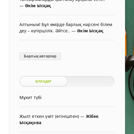
—
Әкім Ысқақ
Алтыным! Бұл өмірде барлық нәрсені білем
деу – күпіршілік. Әйтсе..
—
Әкім Ысқақ
Барлық авторлар
ӨЛЕҢДЕР
Мұхит түбі
Жылт еткен үміт (өтінішпен)
—
Жібек
Ысқақова