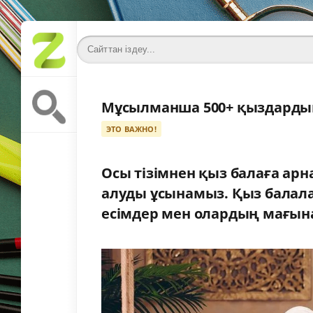
Мұсылманша 500+ қыздардың
ЭТО ВАЖНО!
Осы тізімнен қыз балаға ар
алуды ұсынамыз. Қыз балал
есімдер мен олардың мағын