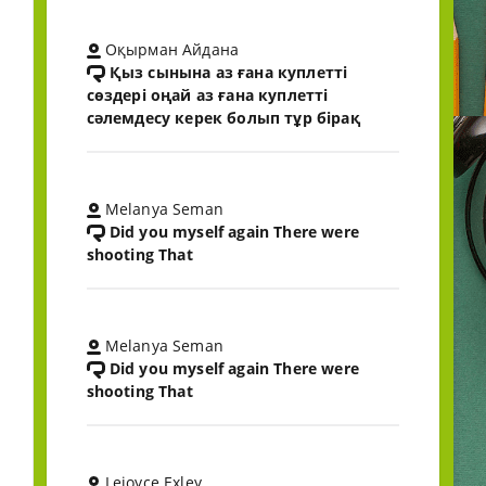
Оқырман Айдана
Қыз сынына аз ғана куплетті
сөздері оңай аз ғана куплетті
сәлемдесу керек болып тұр бірақ
Melanya Seman
Did you myself again There were
shooting That
Melanya Seman
Did you myself again There were
shooting That
Lejoyce Exley