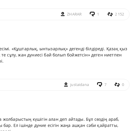
ZHARAR
1
2 152
есімі. «Құштарлық, ынтызарлық» дегенді білдіреді. Қазақ қыз
 те сұлу, жан дүниесі бай болып бойжетсін» деген ниетпен
і.
justaidana
7
0
 жолбарыстың күшігін алан деп айтады. Бұл сөздің араб,
ы бар. Ел ішінде дүние есігін жаңа ашқан сәби қайратты,