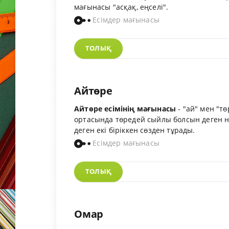
мағынасы "асқақ, еңселі".
Есімдер мағынасы
ТОЛЫҚ
Айтөре
Айтөре есімінің мағынасы
- "ай" мен "тө
ортасында төредей сыйлы болсын деген 
деген екі біріккен сөзден тұрады.
Есімдер мағынасы
ТОЛЫҚ
Омар