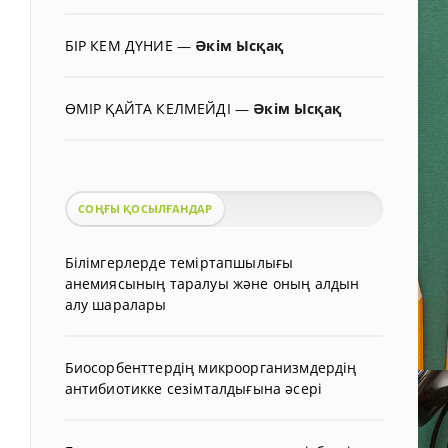
БІР КЕМ ДҮНИЕ
—
Әкім Ысқақ
ӨМІР ҚАЙТА КЕЛМЕЙДІ
—
Әкім Ысқақ
СОҢҒЫ ҚОСЫЛҒАНДАР
Білімгерлерде теміртапшылығы
анемиясының таралуы және оның алдын
алу шаралары
Биосорбенттердің микроорганизмдердің
антибиотикке сезімталдығына әсері