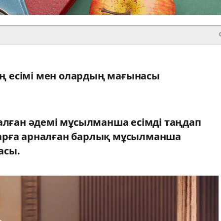
 есімі мен олардың мағынасы
налған әдемі мұсылманша есімді таңдап
арға арналған барлық мұсылманша
асы.