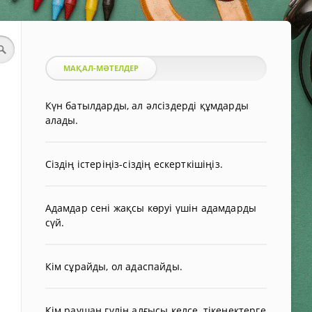
МАҚАЛ-МӘТЕЛДЕР
Күн батылдарды, ал әлсіздерді құмдарды
алады.
Сіздің істеріңіз-сіздің ескерткішіңіз.
Адамдар сені жақсы көруі үшін адамдарды
сүй.
Кім сұрайды, ол адаспайды.
Кім раушан гүлін алғысы келсе, тікенектерге