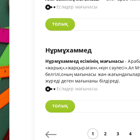
Есімдер мағынасы
ТОЛЫҚ
Нұрмұхаммед
Нұрмұхаммед есімінің мағынасы
-
Арабша нур (نور) сөзі «жа
«жарық»,«жарқыраған»,«күн сәулесі».Ал М
белгілі,оның мағынасы жан-жағындағылар 
жүреді деген мағынаны білдіреді.
Есімдер мағынасы
ТОЛЫҚ
1
2
3
4