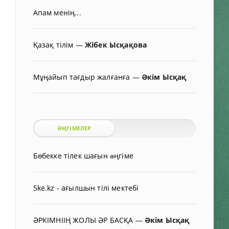
Апам менің...
Қазақ тілім
—
Жібек Ысқақова
Мұңайып тағдыр жалғанға
—
Әкім Ысқақ
ӘҢГІМЕЛЕР
Бөбекке тілек шағын əңгіме
5ke.kz - ағылшын тілі мектебі
ӘРКІМНІІҢ ЖОЛЫ ӘР БАСҚА
—
Әкім Ысқақ