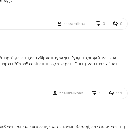
ереді.
zhararalikhan
0
0
 "шара" деген қос түбірден тұрады. Гүлдің қандай мағына
і парсы "Сара" сөзінен шықса керек. Оның мағынасы "пәк,
zhararalikhan
1
111
аб сөзі, ол "Аллаға сену" мағынасын береді, ал "ғали" сөзінің