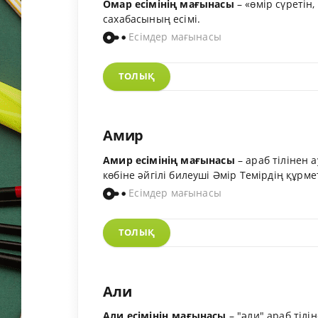
Омар есімінің мағынасы
– «өмір сүретін
сахабасының есімі.
Есімдер мағынасы
ТОЛЫҚ
Амир
Амир есімінің мағынасы
– араб тілінен а
көбіне әйгілі билеуші Әмір Темірдің құрмет
Есімдер мағынасы
ТОЛЫҚ
Али
Али есімінің мағынасы
– "әли" араб тілі