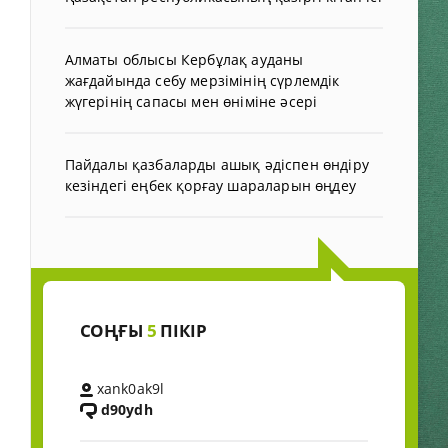
Алматы облысы Кербұлақ ауданы
жағдайында себу мерзімінің сүрлемдік
жүгерінің сапасы мен өніміне әсері
Пайдалы қазбаларды ашық әдіспен өндіру
кезіндегі еңбек қорғау шараларын өңдеу
СОҢҒЫ
5
ПІКІР
xank0ak9l
d90ydh