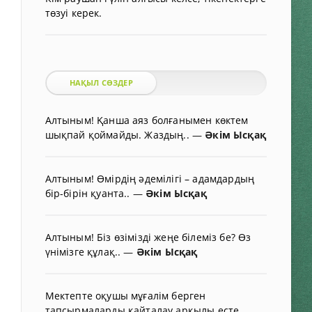
төзуі керек.
НАҚЫЛ СӨЗДЕР
Алтыным! Қанша аяз болғанымен көктем
шықпай қоймайды. Жаздың..
—
Әкім Ысқақ
Алтыным! Өмірдің әдемілігі – адамдардың
бір-бірін қуанта..
—
Әкім Ысқақ
Алтыным! Біз өзімізді жеңе білеміз бе? Өз
үнімізге құлақ..
—
Әкім Ысқақ
Мектепте оқушы мұғалім берген
тапсырмаларды қайталау арқылы есте..