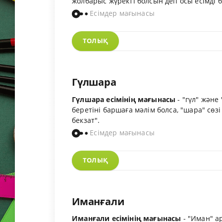
жолбарыс жүректі болсын деп осы есімді б
Есімдер мағынасы
ТОЛЫҚ
Гүлшара
Гүлшара есімінің мағынасы
- "гүл" және
беретіні баршаға мәлім болса, "шара" сөз
бекзат".
Есімдер мағынасы
ТОЛЫҚ
Иманғали
Иманғали есімінің мағынасы
- "Иман" ар