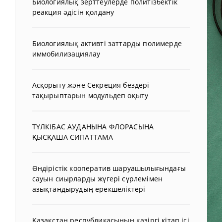
Биологиялық зерттеулерде политізбектік
реакция әдісін қолдану
Биологиялық активті заттарды полимерде
иммобилизациялау
Асқорыту және Секреция бездері
тақырыптарын модульдеп оқыту
ТҮЛКІБАС АУДАНЫНА ФЛОРАСЫНА
ҚЫСҚАША СИПАТТАМА
Өндірістік кооператив шаруашылығындағы
сауын сиырларды жүгері сүрлемімен
азықтандырудың ерекшеліктері
Қазақстан республикасының қазіргі кітап ісі