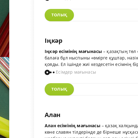
ТОЛЫҚ
Іңкәр
Іңкәр есімінің мағынасы
– қазақтың төл 
балаға бұл ныспыны «өмірге құштар, нәзік
қояды. Ел ішінде жиі кездесетін есімнің бір
Есімдер мағынасы
ТОЛЫҚ
Алан
Алан есімінің мағынасы
– қазақ халқында
көне славян тілдерінде де бірнеше нұсқас