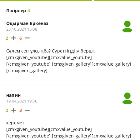
Пікірлер
4
Оқырман Еркеназ
23.10.2021 15:08
2
6
Сәлем сен ұлсыңба? Суреттіңді жіберші.
[cmxgiven_youtube][cmxvalue_youtube]
[/cmxgiven_youtube] [cmxgiven_gallery][cmxvalue_gallery]
[/cmxgiven_gallery]
напин
19.04.2021 19:56
2
3
керемет
[cmxgiven_youtube][cmxvalue_youtube]
[/cmxgiven_youtube] [cmxgiven_gallery][cmxvalue_gallery]