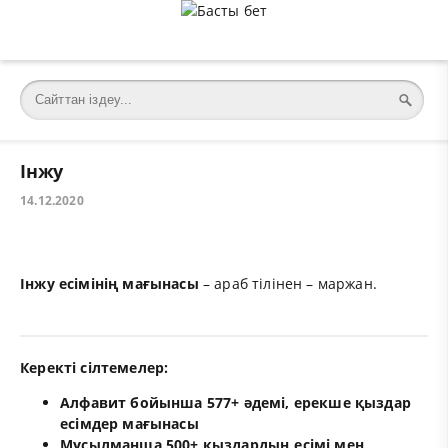
Інжу
14.12.2020
Інжу есімінің мағынасы
– араб тілінен – маржан.
Керекті сілтемелер:
Алфавит бойынша 577+ әдемі, ерекше қыздар
есімдер мағынасы
Мұсылманша 500+ қыздардың есімі мен