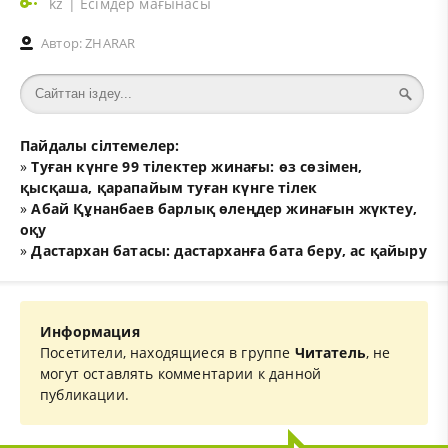
kz
|
Есімдер мағынасы
Автор:
ZHARAR
Пайдалы сілтемелер:
»
Туған күнге 99 тілектер жинағы: өз сөзімен,
қысқаша, қарапайым туған күнге тілек
»
Абай Құнанбаев барлық өлеңдер жинағын жүктеу,
оқу
»
Дастархан батасы: дастарханға бата беру, ас қайыру
Информация
Посетители, находящиеся в группе
Читатель
, не
могут оставлять комментарии к данной
публикации.