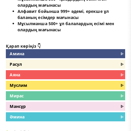
олардың мағынасы
Алфавит бойынша 999+ әдемі, ерекше ұл
баланың есімдер мағынасы
Мұсылманша 500+ ұл балалардың есімі мен
олардың мағынасы
Қарап көріңіз 👇
Амина
ᐈ
Расул
ᐈ
Аяна
ᐈ
Муслим
ᐈ
Мирас
ᐈ
Мансұр
ᐈ
Әмина
ᐈ