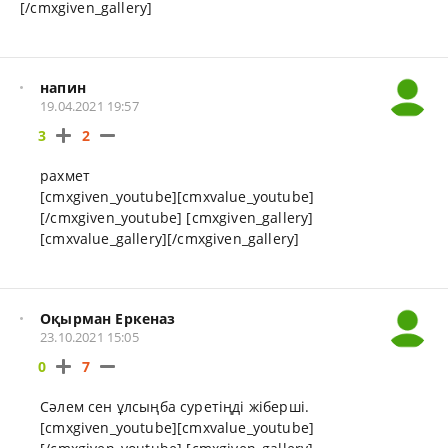
[/cmxgiven_gallery]
напин
19.04.2021 19:57
3
2
рахмет
[cmxgiven_youtube][cmxvalue_youtube]
[/cmxgiven_youtube] [cmxgiven_gallery]
[cmxvalue_gallery][/cmxgiven_gallery]
Оқырман Еркеназ
23.10.2021 15:05
0
7
Сәлем сен ұлсыңба суретіңді жіберші.
[cmxgiven_youtube][cmxvalue_youtube]