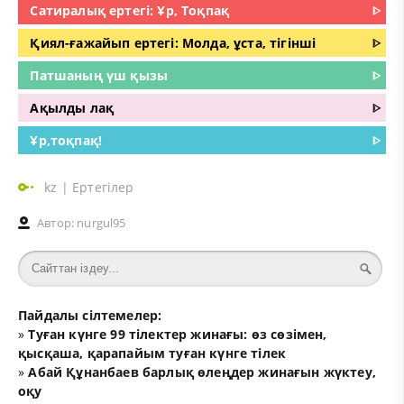
Сатиралық ертегі: Ұр, Тоқпақ
ᐈ
Қиял-ғажайып ертегі: Молда, ұста, тігінші
ᐈ
Патшаның үш қызы
ᐈ
Ақылды лақ
ᐈ
Ұр,тоқпақ!
ᐈ
kz
|
Ертегілер
Автор:
nurgul95
Пайдалы сілтемелер:
»
Туған күнге 99 тілектер жинағы: өз сөзімен,
қысқаша, қарапайым туған күнге тілек
»
Абай Құнанбаев барлық өлеңдер жинағын жүктеу,
оқу