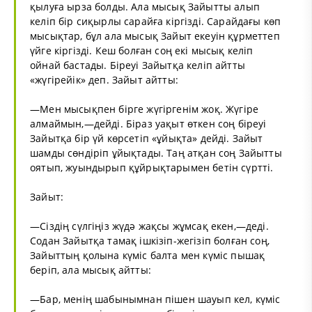
қылуға ырза болды. Ала мысық Зайытты алып
келіп бір сиқырлы сарайға кіргізді. Сарайдағы көп
мысықтар, бұл ала мысық Зайыт екеуін құрметтеп
үйге кіргізді. Кеш болған соң екі мысық келіп
ойнай бастады. Біреуі Зайытқа келіп айтты
«жүгірейік» деп. Зайыт айтты:
—Мен мысықпен бірге жүгіргенім жоқ. Жүгіре
алмаймын,—дейді. Біраз уақыт өткен соң біреуі
Зайытқа бір үй көрсетіп «ұйықта» дейді. Зайыт
шамды сөндіріп ұйықтады. Таң атқан соң Зайытты
оятып, жуындырып құйрықтарымен бетін сүртті.
Зайыт:
—Сіздің сүлгіңіз жүдә жақсы жұмсақ екен,—деді.
Содан Зайытқа тамақ ішкізіп-жегізіп болған соң,
Зайыттың қолына күміс балта мен күміс пышақ
беріп, ала мысық айтты:
—Бар, менің шабынымнан пішен шауып кел, күміс