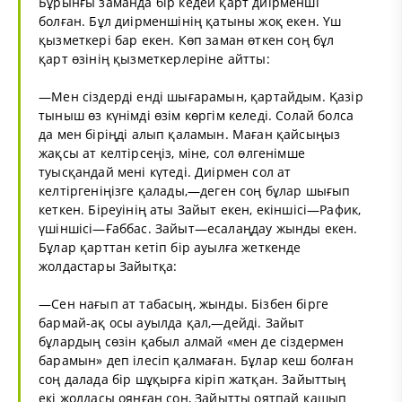
Бұрынғы заманда бір кедей қарт диірменші
болған. Бұл диірменшінің қатыны жоқ екен. Үш
қызметкері бар екен. Көп заман өткен соң бұл
қарт өзінің қызметкерлеріне айтты:
—Мен сіздерді енді шығарамын, қартайдым. Қазір
тыныш өз күнімді өзім көргім келеді. Солай болса
да мен біріңді алып қаламын. Маған қайсыңыз
жақсы ат келтірсеңіз, міне, сол өлгенімше
туысқандай мені күтеді. Диірмен сол ат
келтіргеніңізге қалады,—деген соң бұлар шығып
кеткен. Біреуінің аты Зайыт екен, екіншісі—Рафик,
үшіншісі—Ғаббас. Зайыт—есалаңдау жынды екен.
Бұлар қарттан кетіп бір ауылға жеткенде
жолдастары Зайытқа:
—Сен нағып ат табасың, жынды. Бізбен бірге
бармай-ақ осы ауылда қал,—дейді. Зайыт
бұлардың сөзін қабыл алмай «мен де сіздермен
барамын» деп ілесіп қалмаған. Бұлар кеш болған
соң далада бір шұқырға кіріп жатқан. Зайыттың
екі жолдасы оянған соң, Зайытты оятпай қашып