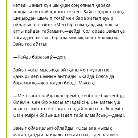
кетеді. Зайыт күн шыққан соң оянып қараса,
жолдасы оятпай қашып кеткен. Зайыт қорқа-қорқа
шұқырдан шығып тоғаймен бара жатып ауыр
ойланып өз-өзіне: «Мен бір өзім қалдым, жақсы
атты қайдан табамын»,—дейді. Сол арада Зайытқа
тоғайдан шығып, бір ала мысық келіп жолықты.
Зайытқа айтты:
—Қайда барасың?—деп.
Зайыт «осы мысыққа айтқанымен мұнан не
қайыр» деп шынын айтпады. «Қайда болса да
барамын»,—деп жауап берді. Мысық:
—Мен саған пайда келтіремін, сенің не іздегеніңді
білемін. Сен бір жақсы ат іздейсің. Сен маған үш
жыл қызмет етсең саған сондай жақсы ат беремін.
Өзің өмірің бойынша іздеп таба алмайсың,—дейді.
Зайыт ойға қалып ойлайды. «Осы ала мысық
маған қандай пайдалы сөз айтты»,—деп қызмет