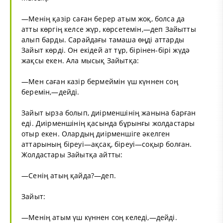
—Менің қазір саған берер атым жоқ, болса да
атты көргің келсе жүр, көрсетемін,—деп Зайытты
алып барды. Сарайдағы тамаша өңді аттарды
Зайыт көрді. Он екідей ат тұр, бірінен-бірі жүдә
жақсы екен. Ала мысық Зайытқа:
—Мен саған казір бермеймін үш күннен соң
беремін,—дейді.
Зайыт ырза болып, диірменшінің жанына барған
еді. Диірменшінің қасында бұрынғы жолдастары
отыр екен. Олардың диірменшіге әкелген
аттарының біреуі—ақсақ, біреуі—соқыр болған.
Жолдастары Зайытқа айтты:
—Сенің атың қайда?—деп.
Зайыт:
—Менің атым үш күннен соң келеді,—дейді.