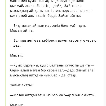
балта мен күміс пышақтың біреуіне де зиян
қылмай, әкеліп бересің,—дейді. Зайыт ала
мысықтың айтқанынын істеп, нәрселеріне зиян
келтірмей алып келіп берді. Зайыт айтты:
—Енді маған айтқан нәрсеңіз бола ма?—деп.
Мысық айтты:
—Бұл қызметің аз, көбірек қызмет көрсетуің керек,
—деді.
Мысық:
—Күміс бұрғыны, күміс балтаны, күміс пышақты—
бәрін алып маған бір сарай сал,—деді. Зайыт ала
мысықтың айтқанының бәрін де істеді.
Зайыт айтты:
—Маған айтқан атыңыз бар ма?—деп және айтты.
Мысық: