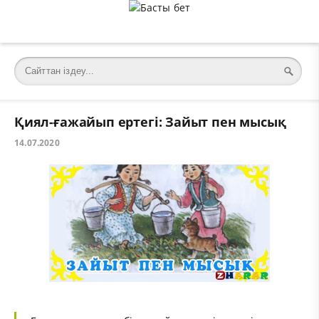
Қиял-ғажайып ертегі: Зайыт пен мысық
14.07.2020