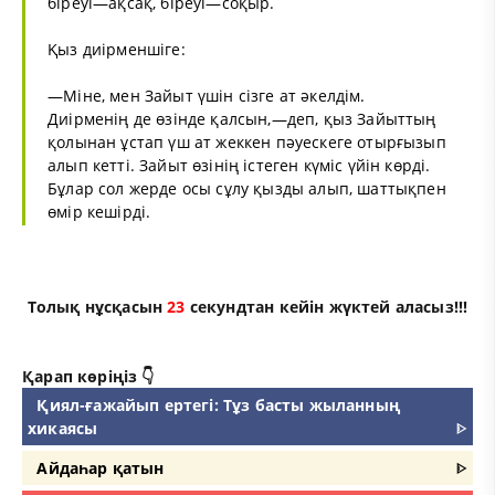
біреуі—ақсақ, біреуі—соқыр.
Қыз диірменшіге:
—Міне, мен Зайыт үшін сізге ат әкелдім.
Диірменің де өзінде қалсын,—деп, қыз Зайыттың
қолынан ұстап үш ат жеккен пәуескеге отырғызып
алып кетті. Зайыт өзінің істеген күміс үйін көрді.
Бұлар сол жерде осы сұлу қызды алып, шаттықпен
өмір кешірді.
Толық нұсқасын
23
секундтан кейін жүктей аласыз!!!
Қарап көріңіз 👇
Қиял-ғажайып ертегі: Тұз басты жыланның
хикаясы
ᐈ
Айдаһар қатын
ᐈ