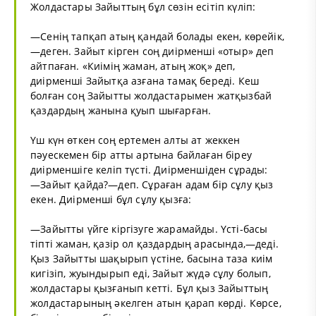
Жолдастары Зайыттың бұл сөзін есітіп күліп:
—Сенің тапқап атың қандай болады екен, көрейік,
—деген. Зайыт кірген соң диірменші «отыр» деп
айтпаған. «Киімің жаман, атың жоқ» деп,
диірменші Зайытқа азғана тамақ береді. Кеш
болған соң Зайытты жолдастарымен жатқызбай
қаздардың жанына қуып шығарған.
Үш күн өткен соң ертемен алты ат жеккен
пәуескемен бір атты артына байлаған біреу
диірменшіге келіп түсті. Диірменшіден сұрады:
—Зайыт қайда?—деп. Сұраған адам бір сұлу қыз
екен. Диірменші бұл сұлу қызға:
—Зайытты үйге кіргізуге жарамайды. Үсті-басы
тіпті жаман, қазір ол қаздардың арасында,—деді.
Қыз Зайытты шақырып үстіне, басына таза киім
кигізіп, жуындырып еді, Зайыт жүдә сұлу болып,
жолдастары қызғанып кетті. Бұл қыз Зайыттың
жолдастарының әкелген атын қарап көрді. Көрсе,