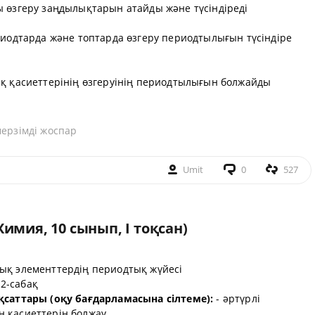
ы өзгеру заңдылықтарын атайды және түсіндіреді
риодтарда және топтарда өзгеру периодтылығын түсіндіре
ық қасиеттерінің өзгеруінің периодтылығын болжайды
мерзімді жоспар
Umit
0
527
имия, 10 сынып, I тоқсан)
қ элементтердің периодтық жүйесі
2-сабақ
қсаттары (оқу бағдарламасына сілтеме):
- әртүрлі
 қасиеттерін болжау