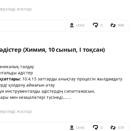
мерзімді жоспар
Umit
0
998
істер (Химия, 10 сынып, I тоқсан)
никалық талдау
тальды әдістер
қсаттары:
10.4.15 заттарды анықтау процесін жылдамдату
ерді қолдану аймағын атау
и инструменталды әдістердің сипаттамасын,
 мен кемшіліктері түсінеді,......
мерзімді жоспар
Umit
0
679