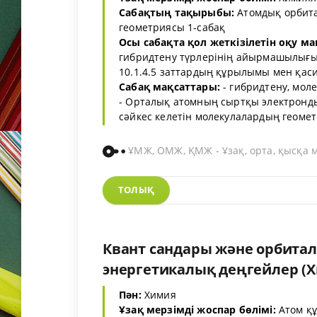
Сабақтың тақырыбы:
Атомдық орбита
геометриясы 1-сабақ
Осы сабақта қол жеткізілетін оқу ма
гибридтену түрлерінің айырмашылығын
10.1.4.5 заттардың құрылымы мен қас
Сабақ мақсаттары:
- гибридтену, мол
- Орталық атомның сыртқы электронды
сәйкес келетін молекулалардың геомет
ҰМЖ, ОМЖ, ҚМЖ - Ұзақ, орта, қысқа 
ТОЛЫҚ
Квант сандары және орбитал
энергетикалық деңгейлер (Хи
Пән:
Химия
Ұзақ мерзімді жоспар бөлімі:
Атом қ