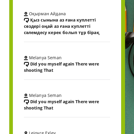
Оқырман Айдана
Қыз сынына аз ғана куплетті
сөздері оңай аз ғана куплетті
сәлемдесу керек болып тұр бірақ
Melanya Seman
Did you myself again There were
shooting That
Melanya Seman
Did you myself again There were
shooting That
Lejoyce Exley