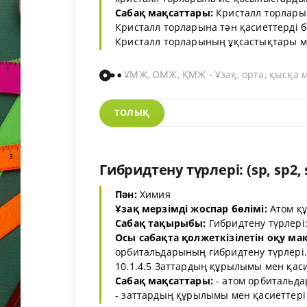
Сабақ мақсаттары:
Кристалл торлары
Кристалл торларына тән қасиеттерді б
Кристалл торларының ұқсастықтары мен
ҰМЖ, ОМЖ, ҚМЖ - Ұзақ, орта, қысқа 
ТОЛЫҚ
Гибридтену түрлері: (sp, sp2, 
Пән:
Химия
Ұзақ мерзімді жоспар бөлімі:
Атом қ
Сабақ тақырыбы:
Гибридтену түрлері: 
Осы сабақта қолжеткізілетін оқу ма
орбитальдарының гибридтену түрлері.
10.1.4.5 Заттардың құрылымы мен қас
Сабақ мақсаттары:
- атом орбитальда
- заттардың құрылымы мен қасиеттері а