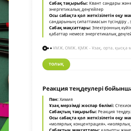
Сабақ тақырыбы:
Квант сандары және
энергетикалық деңгейлер
Осы сабақта қол жеткізілетін оқу ма
сандарының сипаттамасын түсіндіру ,
Сабақ мақсаттары:
Электронның күйін
қабаттар немесе энергетикалық деңгей
ҰМЖ, ОМЖ, ҚМЖ - Ұзақ, орта, қысқа 
ТОЛЫҚ
Реакция теңдеулері бойынша 
Пән:
Химия
Ұзақ мерзімді жоспар бөлімі:
Стехио
Сабақтың тақырыбы:
Реакция теңдеу
Осы сабақта қол жеткізілетін оқу ма
«молярлық концентрация», «молярлық 
Сабақтың мақсаттары:
қалыпты және 