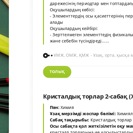
дәрежесінің периодтар мен топтардағ
Оқушылардың көбісі:
- Элементтердің осы қасиеттерінің пе
алады
Оқушылардың кейбірі:
- Зерттелмеген элементтедің физикал
және себебін түсіндіреді......
ҰМЖ, ОМЖ, ҚМЖ - Ұзақ, орта, қысқа 
ТОЛЫҚ
Кристалдық торлар 2-сабақ (Х
Пән:
Химия
Ұзақ мерзімді жоспар бөлімі:
Химиялы
Сабақ тақырыбы:
Кристалдық торлар 
Осы сабақта қол жеткізілетін оқу ма
кристалл торларына ие қосылыстардың