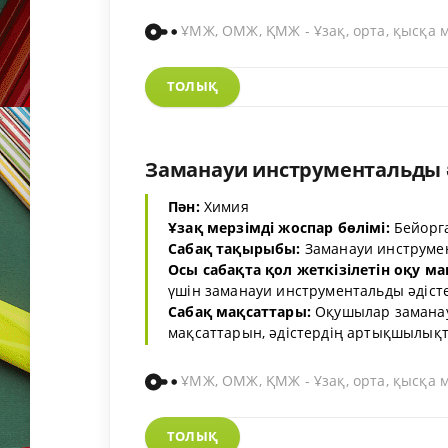
ҰМЖ, ОМЖ, ҚМЖ - Ұзақ, орта, қысқа 
ТОЛЫҚ
Заманауи инструментальды әд
Пән:
Химия
Ұзақ мерзімді жоспар бөлімі:
Бейорга
Сабақ тақырыбы:
Заманауи инструмен
Осы сабақта қол жеткізілетін оқу ма
үшін заманауи инструментальды әдіст
Сабақ мақсаттары:
Оқушылар заманау
мақсаттарын, әдістердің артықшылықтары
ҰМЖ, ОМЖ, ҚМЖ - Ұзақ, орта, қысқа 
ТОЛЫҚ