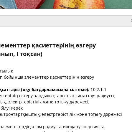
ементтер қасиеттерінің өзгеру
ып, I тоқсан)
тылық
п бойынша элементтер қасиеттерінің өзгеру
қсаттары (оқу бағдарламасына сілтеме):
10.2.1.1
терінің өзгеру заңдылықтарының сипаттау: радиусы,
қ, электртерістілік және тотығу дәрежесі;
ілуі керек
ектронтартқыштық, электртерістілік және тотығу дәрежесі
элементтердің атом радиусы, иондану энергиясы,