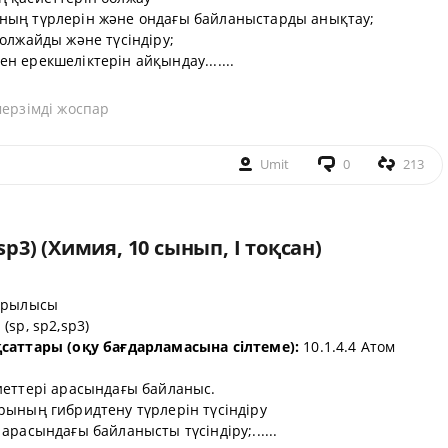
ның түрлерін және ондағы байланыстарды анықтау;
олжайды және түсіндіру;
 ерекшеліктерін айқындау.......
мерзімді жоспар
Umit
0
213
sp3) (Химия, 10 сынып, I тоқсан)
ұрылысы
(sp, sp2,sp3)
қсаттары (оқу бағдарламасына сілтеме):
10.1.4.4 Атом
иеттері арасындағы байланыс.
рының гибридтену түрлерін түсіндіру
расындағы байланысты түсіндіру;......