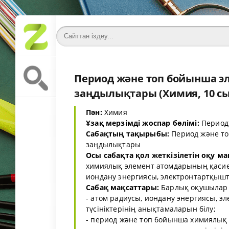
Период және топ бойынша эл
заңдылықтары (Химия, 10 сын
Пән:
Химия
Ұзақ мерзімді жоспар бөлімі:
Период
Сабақтың тақырыбы:
Период және то
заңдылықтары
Осы сабақта қол жеткізілетін оқу ма
химиялық элемент атомдарының қасиет
иондану энергиясы, электронтартқышты
Сабақ мақсаттары:
Барлық оқушылар б
- атом радиусы, иондану энергиясы, эл
түсініктерінің анықтамаларын білу;
- период және топ бойынша химиялық 