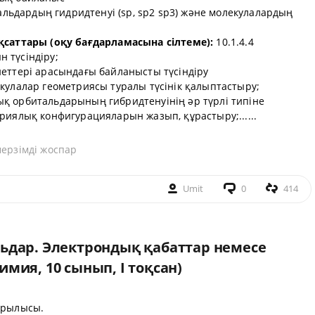
льдардың гидридтенуі (sp, sp2 sp3) және молекулалардың
қсаттары (оқу бағдарламасына сілтеме):
10.1.4.4
 түсіндіру;
иеттері арасындағы байланысты түсіндіру
екулалар геометриясы туралы түсінік қалыптастыру;
қ орбитальдарының гибридтенуінің әр түрлі типіне
риялық конфигурацияларын жазып, құрастыру;......
мерзімді жоспар
Umit
0
414
ьдар. Электрондық қабаттар немесе
мия, 10 сынып, I тоқсан)
ұрылысы.