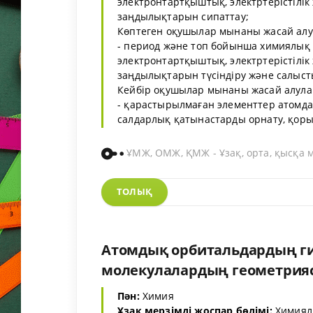
электронтартқыштық, электртерістілік 
заңдылықтарын сипаттау;
Көптеген оқушылар мынаны жасай алу
- период және топ бойынша химиялық 
электронтартқыштық, электртерістілік 
заңдылықтарын түсіндіру және салыст
Кейбір оқушылар мынаны жасай алула
- қарастырылмаған элементтер атомдар
салдарлық қатынастарды орнату, қорыты
ҰМЖ, ОМЖ, ҚМЖ - Ұзақ, орта, қысқа 
ТОЛЫҚ
Атомдық орбитальдардың гид
молекулалардың геометриясы 
Пән:
Химия
Ұзақ мерзімді жоспар бөлімі:
Химиял