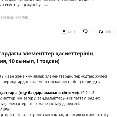
есептеулер жүргізу;......
мерзімді жоспар
Umit
0
326
ардағы элементтер қасиеттерінің
я, 10 сынып, I тоқсан)
тық
заң және химиялық элементтердің периодтық жүйесі
 периодтардағы элементтер қасиеттерінің периодты
қсаттары (оқу бағдарламасына сілтеме):
10.2.1.3
иеттерінің өзгеруі заңдылықтарын сипаттау: радиус,
қ, электртерістілік және тотығу дәрежесі.
лығы:
ртерістілігі, электронға ынтықтық энергиясы және тотығу