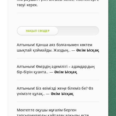
төзуі керек.
НАҚЫЛ СӨЗДЕР
Алтыным! Қанша аяз болғанымен көктем
шықпай қоймайды. Жаздың..
—
Әкім Ысқақ
Алтыным! Өмірдің әдемілігі – адамдардың
бір-бірін қуанта..
—
Әкім Ысқақ
Алтыным! Біз өзімізді жеңе білеміз бе? Өз
үнімізге құлақ..
—
Әкім Ысқақ
Мектепте оқушы мұғалім берген
тапсырмаларды қайталау арқылы есте..