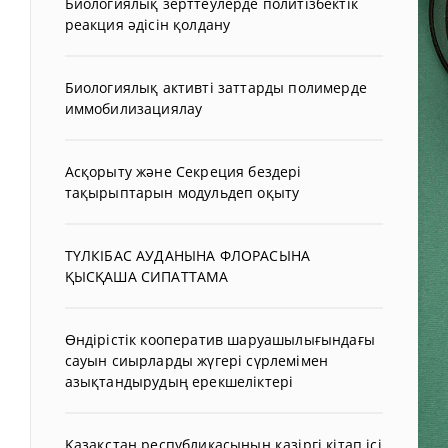
Биологиялық зерттеулерде политізбектік
реакция әдісін қолдану
Биологиялық активті заттарды полимерде
иммобилизациялау
Асқорыту және Секреция бездері
тақырыптарын модульдеп оқыту
ТҮЛКІБАС АУДАНЫНА ФЛОРАСЫНА
ҚЫСҚАША СИПАТТАМА
Өндірістік кооператив шаруашылығындағы
сауын сиырларды жүгері сүрлемімен
азықтандырудың ерекшеліктері
Қазақстан республикасының қазіргі кітап ісі