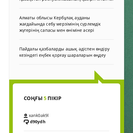
Алматы облысы Кербұлақ ауданы
жағдайында себу мерзімінің сүрлемдік
жүгерінің сапасы мен өніміне әсері
Пайдалы қазбаларды ашық әдіспен өндіру
кезіндегі еңбек қорғау шараларын өңдеу
СОҢҒЫ
5
ПІКІР
xank0ak9l
d90ydh