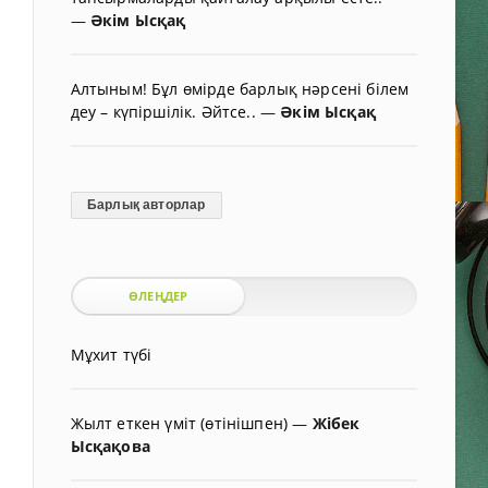
—
Әкім Ысқақ
Алтыным! Бұл өмірде барлық нәрсені білем
деу – күпіршілік. Әйтсе..
—
Әкім Ысқақ
Барлық авторлар
ӨЛЕҢДЕР
Мұхит түбі
Жылт еткен үміт (өтінішпен)
—
Жібек
Ысқақова