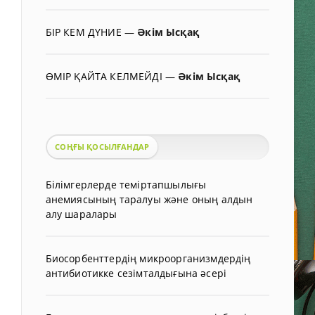
БІР КЕМ ДҮНИЕ
—
Әкім Ысқақ
ӨМІР ҚАЙТА КЕЛМЕЙДІ
—
Әкім Ысқақ
СОҢҒЫ ҚОСЫЛҒАНДАР
Білімгерлерде теміртапшылығы
анемиясының таралуы және оның алдын
алу шаралары
Биосорбенттердің микроорганизмдердің
антибиотикке сезімталдығына әсері