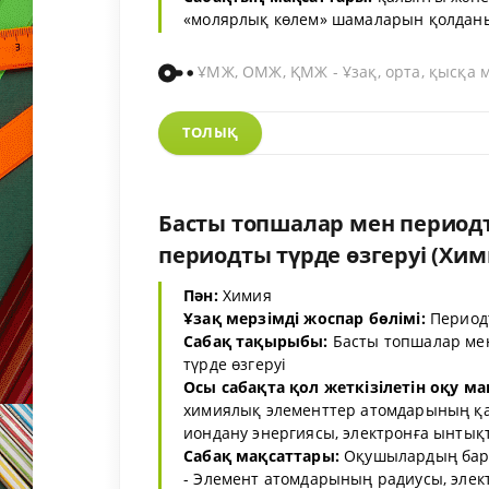
«молярлық көлем» шамаларын қолданып 
ҰМЖ, ОМЖ, ҚМЖ - Ұзақ, орта, қысқа 
ТОЛЫҚ
Басты топшалар мен периодт
периодты түрде өзгеруі (Хими
Пән:
Химия
Ұзақ мерзімді жоспар бөлімі:
Период
Сабақ тақырыбы:
Басты топшалар мен
түрде өзгеруі
Осы сабақта қол жеткізілетін оқу ма
химиялық элементтер атомдарының қас
иондану энергиясы, электронға ынтықты
Сабақ мақсаттары:
Оқушылардың бар
- Элемент атомдарының радиусы, элект