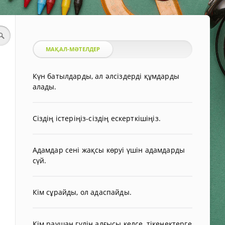
МАҚАЛ-МӘТЕЛДЕР
Күн батылдарды, ал әлсіздерді құмдарды
алады.
Сіздің істеріңіз-сіздің ескерткішіңіз.
Адамдар сені жақсы көруі үшін адамдарды
сүй.
Кім сұрайды, ол адаспайды.
Кім раушан гүлін алғысы келсе, тікенектерге