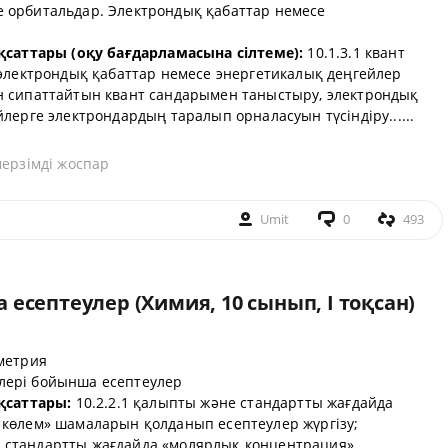
 орбитальдар. Электрондық қабаттар немесе
қсаттары (оқу бағдарламасына сілтеме):
10.1.3.1 квант
 электрондық қабаттар немесе энергетикалық деңгейлер
 сипаттайтын квант сандарымен таныстыру, электрондық
лерге электрондардың таралып орналасуын түсіндіру......
мерзімді жоспар
Umit
0
493
есептеулер (Химия, 10 сынып, I тоқсан)
метрия
лері бойынша есептеулер
қсаттары:
10.2.2.1 қалыпты және стандартты жағдайда
көлем» шамаларын қолданып есептеулер жүргізу;
стандартты жағдайда «молярлық концентрация»,