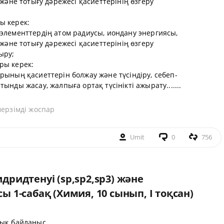
және тотығу дәрежесі қасиеттерінің өзгеру
ы керек:
элементтердің атом радиусы, иондану энергиясы,
және тотығу дәрежесі қасиеттерінің өзгеру
ыру;
ры керек:
ының қасиеттерін болжау және түсіндіру, себеп-
нды жасау, жалпыға ортақ түсінікті ажырату.......
мерзімді жоспар
Umit
0
756
ридтенуі (sp,sp2,sp3) және
1-сабақ (Химия, 10 сынып, I тоқсан)
ық байланыс