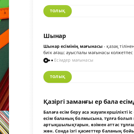
ТОЛЫҚ
Шынар
Шынар есімінің мағынасы
- қазақ тіліне
биік ағаш; ауыспалы мағынасы колжетпес б
Есімдер мағынасы
ТОЛЫҚ
Қазіргі заманғы ер бала есім
Балаға есім беру аса жауапкершілікті 
есім баланың болмысына, тұлға болып қа
артықшылықтарын, өзімен аттас тұлғал
жөн. Сонда ізгі қасиеттер баланың бо