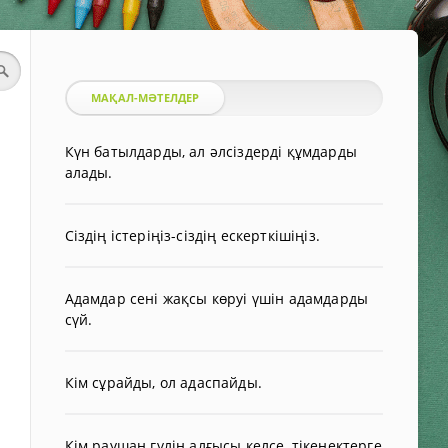
МАҚАЛ-МӘТЕЛДЕР
Күн батылдарды, ал әлсіздерді құмдарды
алады.
Сіздің істеріңіз-сіздің ескерткішіңіз.
Адамдар сені жақсы көруі үшін адамдарды
сүй.
Кім сұрайды, ол адаспайды.
Кім раушан гүлін алғысы келсе, тікенектерге