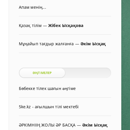
Апам менің...
Қазақ тілім
—
Жібек Ысқақова
Мұңайып тағдыр жалғанға
—
Әкім Ысқақ
ӘҢГІМЕЛЕР
Бөбекке тілек шағын əңгіме
5ke.kz - ағылшын тілі мектебі
ӘРКІМНІІҢ ЖОЛЫ ӘР БАСҚА
—
Әкім Ысқақ