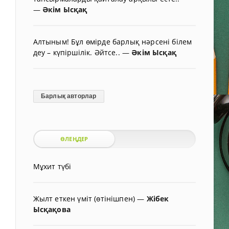
—
Әкім Ысқақ
Алтыным! Бұл өмірде барлық нәрсені білем
деу – күпіршілік. Әйтсе..
—
Әкім Ысқақ
Барлық авторлар
ӨЛЕҢДЕР
Мұхит түбі
Жылт еткен үміт (өтінішпен)
—
Жібек
Ысқақова