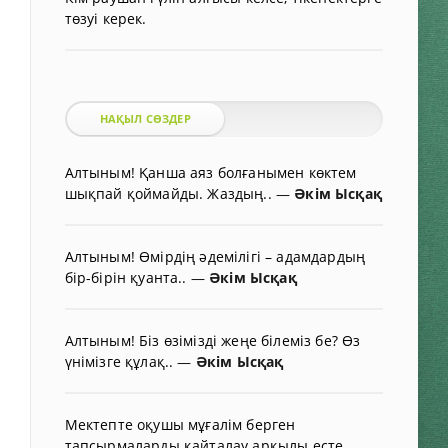
төзуі керек.
НАҚЫЛ СӨЗДЕР
Алтыным! Қанша аяз болғанымен көктем
шықпай қоймайды. Жаздың..
—
Әкім Ысқақ
Алтыным! Өмірдің әдемілігі – адамдардың
бір-бірін қуанта..
—
Әкім Ысқақ
Алтыным! Біз өзімізді жеңе білеміз бе? Өз
үнімізге құлақ..
—
Әкім Ысқақ
Мектепте оқушы мұғалім берген
тапсырмаларды қайталау арқылы есте..