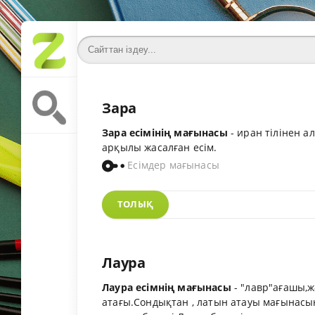
Зара
Зара есімінің мағынасы
- иран тілінен 
арқылы жасалған есім.
Есімдер мағынасы
ТОЛЫҚ
Лаура
Лаура есімнің мағынасы
- "лавр"ағашы,ж
атағы.Сондықтан , латын атауы мағынасын