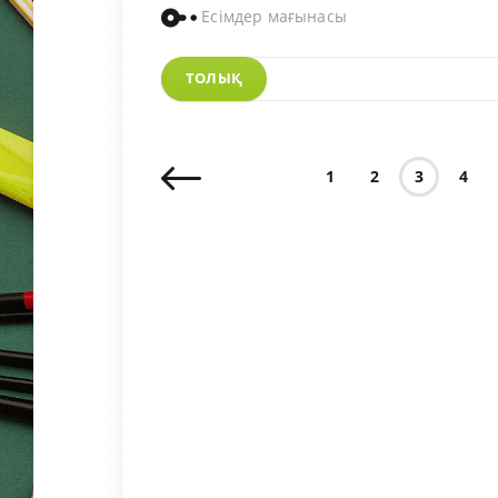
Есімдер мағынасы
ТОЛЫҚ
1
2
3
4