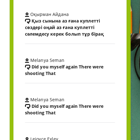
Оқырман Айдана
Қыз сынына аз ғана куплетті
сөздері оңай аз ғана куплетті
сәлемдесу керек болып тұр бірақ
Melanya Seman
Did you myself again There were
shooting That
Melanya Seman
Did you myself again There were
shooting That
Lejoyce Exley