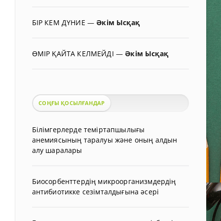
БІР КЕМ ДҮНИЕ
—
Әкім Ысқақ
ӨМІР ҚАЙТА КЕЛМЕЙДІ
—
Әкім Ысқақ
СОҢҒЫ ҚОСЫЛҒАНДАР
Білімгерлерде теміртапшылығы
анемиясының таралуы және оның алдын
алу шаралары
Биосорбенттердің микроорганизмдердің
антибиотикке сезімталдығына әсері