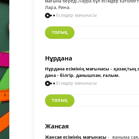
мағына береді.Лаура бұл есімдер католиг
Лара, Рина.
Есімдер мағынасы
ТОЛЫҚ
Нұрдана
Нұрдана есімінің мағынасы - қазақтың с
дана - білгір, данышпан, ғалым.
Есімдер мағынасы
ТОЛЫҚ
Жансая
Жансая есімінің мағынасы
- жаныма сая,