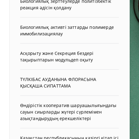
Биологиялық зерттеулерде политізбектік
реакция әдісін қолдану
Биологиялық активті заттарды полимерде
иммобилизациялау
Асқорыту және Секреция бездері
тақырыптарын модульдеп оқыту
ТҮЛКІБАС АУДАНЫНА ФЛОРАСЫНА
ҚЫСҚАША СИПАТТАМА
Өндірістік кооператив шаруашылығындағы
сауын сиырларды жүгері сүрлемімен
азықтандырудың ерекшеліктері
Қазақстан республикасының қазіргі кітап ісі