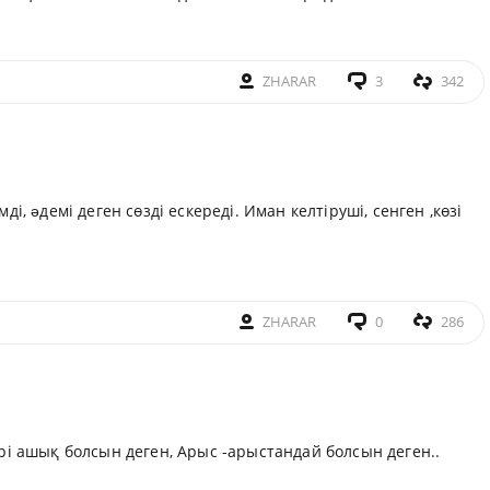
ZHARAR
3
342
і, əдемі деген сөзді ескереді. Иман келтіруші, сенген ,көзі
ZHARAR
0
286
рі ашық болсын деген, Арыс -арыстандай болсын деген..