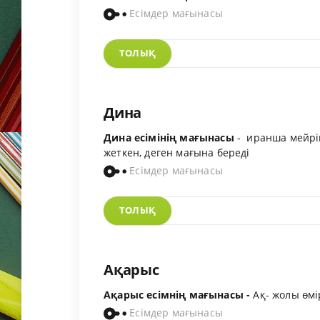
Есімдер мағынасы
ТОЛЫҚ
Дина
Дина есімінің мағынасы
- иранша мейрімд
жеткен, деген мағына береді
Есімдер мағынасы
ТОЛЫҚ
Ақарыс
Ақарыс есімнің мағынасы -
Ақ- жолы өмі
Есімдер мағынасы