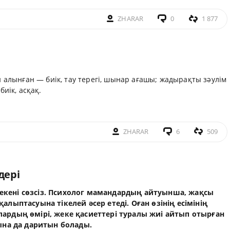
ZHARAR
0
1 877
н алынған — биік, тау терегі, шынар ағашы; жадырақты зәулім
иік, асқақ.
ZHARAR
6
509
дері
іс екені сөзсіз. Психолог мамандардың айтуынша, жақсы
лыптасуына тікелей әсер етеді. Оған өзінің есімінің
ардың өмірі, жеке қасиеттері туралы жиі айтып отырған
йына да даритын болады.