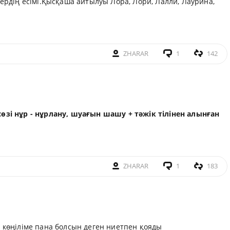
тердің есімі.Қысқаша айтылуы Лора, Лори, Лалли, Лаурина,
ZHARAR
1
142
өзі нұр - нұрлану, шуағын шашу + тәжік тілінен алынған
ZHARAR
1
183
 көңіліме пана болсын деген ниетпен қояды