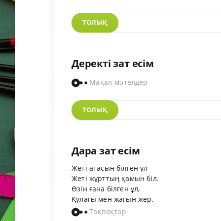
ТОЛЫҚ
Деректі зат есім
Мақал-мәтелдер
ТОЛЫҚ
Дара зат есім
Жеті атасын білген ұл
Жеті жұрттың қамын біл.
Өзін ғана білген ұл,
Құлағы мен жағын жер.
Тақпақтар