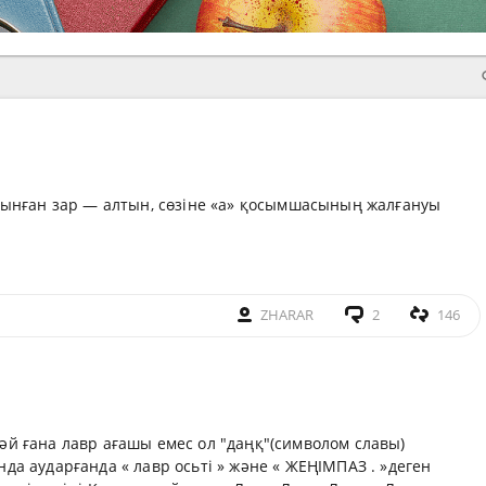
алынған зар — алтын, сөзіне «а» қосымшасының жалғануы
ZHARAR
2
146
әй ғана лавр ағашы емес ол "даңқ"(символом славы)
да аударғанда « лавр осьті » және « ЖЕҢІМПАЗ . »деген