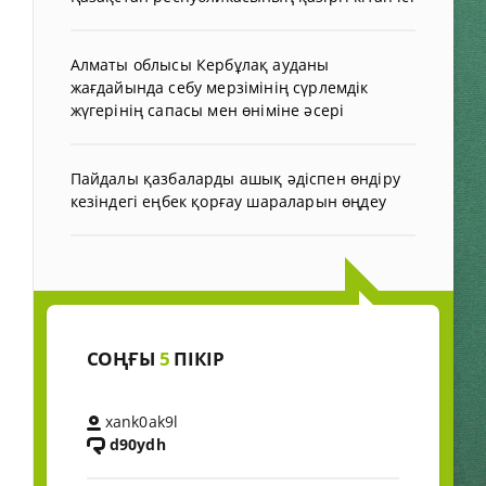
Алматы облысы Кербұлақ ауданы
жағдайында себу мерзімінің сүрлемдік
жүгерінің сапасы мен өніміне әсері
Пайдалы қазбаларды ашық әдіспен өндіру
кезіндегі еңбек қорғау шараларын өңдеу
СОҢҒЫ
5
ПІКІР
xank0ak9l
d90ydh