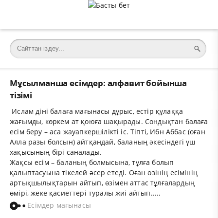
Мұсылманша есімдер: алфавит бойынша
тізімі
Ислам діні балаға мағынасы дұрыс, естір құлаққа
жағымды, көркем ат қоюға шақырады. Сондықтан балаға
есім беру – аса жауапкершілікті іс. Тіпті, Ибн Аббас (оған
Алла разы болсын) айтқандай, баланың әкесіндегі үш
хақысының бірі саналады.
Жақсы есім – баланың болмысына, тұлға болып
қалыптасуына тікелей әсер етеді. Оған өзінің есімінің
артықшылықтарын айтып, өзімен аттас тұлғалардың
өмірі, жеке қасиеттері туралы жиі айтып.....
Есімдер мағынасы