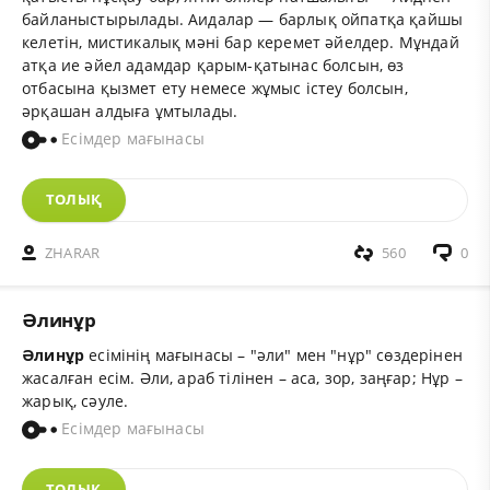
байланыстырылады. Аидалар — барлық ойпатқа қайшы
келетін, мистикалық мәні бар керемет әйелдер. Мұндай
атқа ие әйел адамдар қарым-қатынас болсын, өз
отбасына қызмет ету немесе жұмыс істеу болсын,
әрқашан алдыға ұмтылады.
Есімдер мағынасы
ТОЛЫҚ
ZHARAR
560
0
Әлинұр
Әлинұр
есімінің мағынасы – "әли" мен "нұр" сөздерінен
жасалған есім. Әли, араб тілінен – аса, зор, заңғар; Нұр –
жарық, сәуле.
Есімдер мағынасы
ТОЛЫҚ