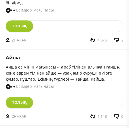
білдіреді.
Есімдер мағынасы
ТОЛЫҚ
ZHARAR
1 075
2
Айша
Айша есімінің мағынасы - араб тілінен алынған гайшә,
көне еврей тілінен айше — ұзақ әмір сүруші, өмірге
құмар, құштар. Есімнің түрлері — Ғайша, Қайша.
Есімдер мағынасы
ТОЛЫҚ
ZHARAR
1 143
0