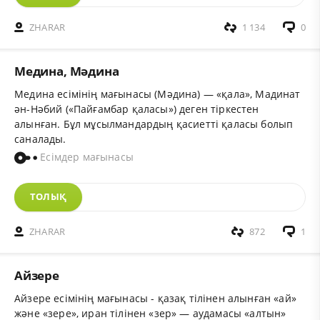
ZHARAR
1 134
0
Медина, Мәдина
Медина есімінің мағынасы (Мәдина) — «қала», Мадинат
ән-Нәбий («Пайғамбар қаласы») деген тіркестен
алынған. Бұл мұсылмандардың қасиетті қаласы болып
саналады.
Есімдер мағынасы
ТОЛЫҚ
ZHARAR
872
1
Айзере
Айзере есімінің мағынасы - қазақ тілінен алынған «ай»
және «зере», иран тілінен «зер» — аудамасы «алтын»