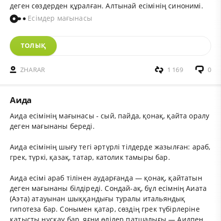
деген сөздерден құралған. Алтынай есімінің синонимі.
Есімдер мағынасы
ТОЛЫҚ
ZHARAR
1 169
0
Аида
Аида есімінің мағынасы - сый, пайда, қонақ, қайта оралу
деген мағынаны береді.
Аида есімінің шығу тегі әртүрлі тілдерде жазылған: араб,
грек, түркі, қазақ, татар, католик тамыры бар.
Аида есімі араб тілінен аударғанда — қонақ, қайтатын
деген мағынаны білдіреді. Сондай-ақ, бұл есімнің Аиата
(Аэта) атауынан шыққандығы туралы итальяндық
гипотеза бар. Сонымен қатар, сөздің грек түбірлеріне
қатысты нұсқау бар, яғни өлілер патшалығы — Аидпен