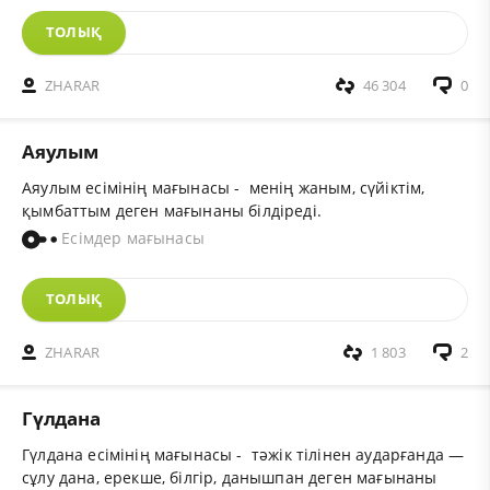
ТОЛЫҚ
ZHARAR
46 304
0
Аяулым
Аяулым есімінің мағынасы - менің жаным, сүйіктім,
қымбаттым деген мағынаны білдіреді.
Есімдер мағынасы
ТОЛЫҚ
ZHARAR
1 803
2
Гүлдана
Гүлдана есімінің мағынасы - тәжік тілінен аударғанда —
сұлу дана, ерекше, білгір, данышпан деген мағынаны