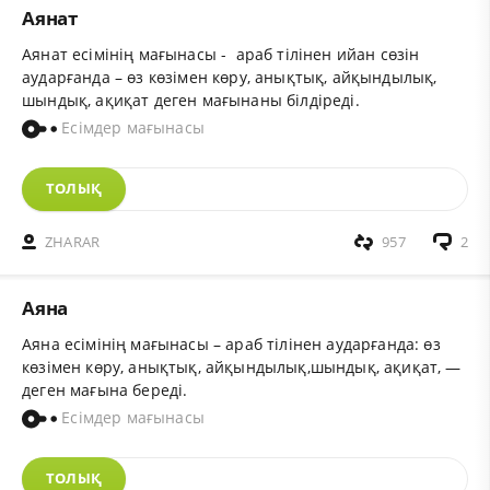
Аянат
Аянат есімінің мағынасы - араб тілінен ийан сөзін
аударғанда – өз көзімен көру, анықтық, айқындылық,
шындық, ақиқат деген мағынаны білдіреді.
Есімдер мағынасы
ТОЛЫҚ
ZHARAR
957
2
Аяна
Аяна есімінің мағынасы – араб тілінен аударғанда: өз
көзімен көру, анықтық, айқындылық,шындық, ақиқат, —
деген мағына береді.
Есімдер мағынасы
ТОЛЫҚ