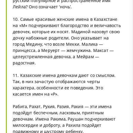
русский популярное и распространенное имя
Лейла? Оно означает ‘ночь’.
10. Самые красивые женские имена в Казахстане
на «М» подчеркивают благородство и величавость
девочек, которые их носят. Мадиной назовут свою
дочку набожные родители. Оно указывает на
город Медину, что возле Мекки. Малика —
принцесса, а Меруерт — жемчужина. Максат —
целеустремленная девочка, а Мейрам —
радостная.
11. Казахские имена девочкам дают со смыслом.
Так, в них зачастую отображаются черты
характера, особенности ее поведения. Это
касается имен на «Р».
Рабига, Рахат, Рухия, Разия, Ракия — эти имена
подойдут беспечным, ласковым, приятным
девочкам. Имена Ракима, Раушан подчеркивают
милосердие и доброту, а Рахила подойдет
подвижному и шустрому ребенку.