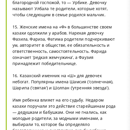
благородной госпожой, то — Урбике. Девочку
называют Улбала те родители, которые хотят,
чтобы следующим в семье родился мальчик.
15. Женские имена на «Ф» в большинстве своем
казахи одолжили у арабов. Нарекая девочку
Фазила, Фариза, Фатима родители подчеркивают
ум, авторитет в обществе, ее обязательность и
ответственность, самостоятельность. Фарида
означает ‘редкая жемчужина’, а Фаузия
принадлежит победительнице.
16. Казахский именник на «Ш» для девочек
небогат. Популярны имена Шамсия (‘солнечная),
Шарипа (‘святая’) и Шолпан (‘утренняя звезда’).
Имя ребенка влияет на его судьбу. Недаром
казахи поручали это действие старейшинам рода
— дедушкам и бабушкам. Они не гнались, как
молодые родители, за модными именами, а
выбирали то, которое бы определяло