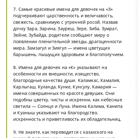
7. Самые красивые имена для девочек на «З»
подчеркивают царственность и величавость,
свежесть, сравнимую с утренней росой. Назвав
дочку Зара, Зарина, Зауреш, Зере, Зиба, Зумрат,
Зейне, Зубайда, родители сообщают миру о
появлении пленительной звезды, драгоценности
мира. Замзагул и Зиягул — имена цветущих
барышень, пышущих здоровьем и благополучием.
8. Имена для девочек на «К» указывают на
особенности их внешности, изящество,
благородные качества души. Каламкас, Камалия,
Карлыгаш, Куланда, Кунке, Кунсулу, Камария —
имена совершенных по красоте девушек. Они
подобны цветку, чисты и искренни, как небесные
светила — Солнце и Луна. Имена Калима, Канипа
и Куаныш указывают на благородство,
искренность и приветливость их обладательниц.
9. Не знаете, как переводится с казахского на