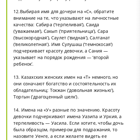
12.Выбирая имя для дочери на «С», обратите
внимание на те, что указывают на личностные
качества: Сабира (‘терпеливая’), Саида
(‘уважаемая’), Сакып (‘приятельница’), Сара
(‘высокородная’), Саулет (‘видная’), Салтанат
(‘великолепная’). Имя Сулушаш (‘темнокосая’)
подчеркивает красоту девочки, а Сания —
указывает на порядок рождения — ‘второй
ребенок’.
13. Казахских женских имен на «Т» немного, но
они означают богатство и состоятельность их
обладательниц: Токжан (‘довольная жизнью’),
Торгын (‘драгоценный шелк’).
14. Имена на «У» разные по значению. Красоту
девочки подчеркивают имена Уазипа и Уркия, а
терпеливость — Уасила. Если хотите, чтобы дочь
была образцом, примером для подражания, то
назовите Уенге, а если желаете видеть ее