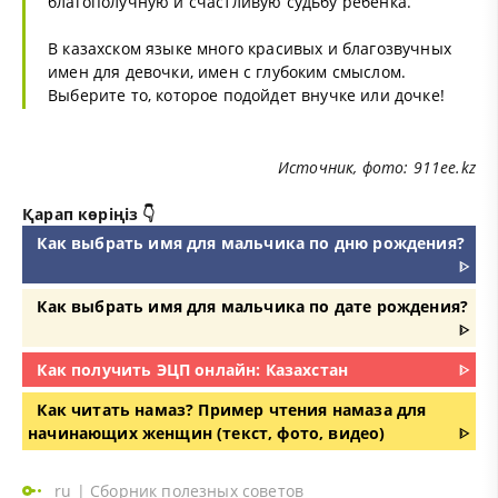
благополучную и счастливую судьбу ребенка.
В казахском языке много красивых и благозвучных
имен для девочки, имен с глубоким смыслом.
Выберите то, которое подойдет внучке или дочке!
Источник
, фото: 911ee.kz
Қарап көріңіз 👇
Как выбрать имя для мальчика по дню рождения?
ᐈ
Как выбрать имя для мальчика по дате рождения?
ᐈ
Как получить ЭЦП онлайн: Казахстан
ᐈ
Как читать намаз? Пример чтения намаза для
начинающих женщин (текст, фото, видео)
ᐈ
ru
|
Сборник полезных советов