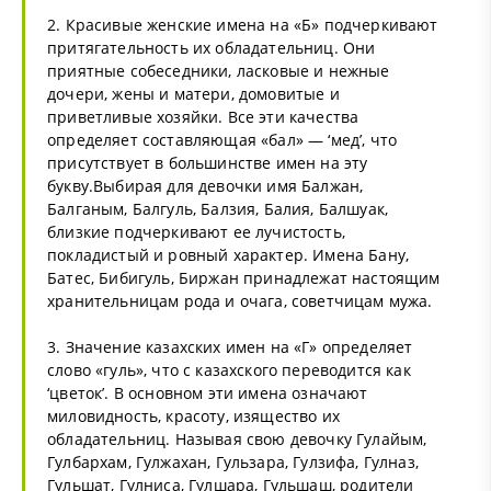
2. Красивые женские имена на «Б» подчеркивают
притягательность их обладательниц. Они
приятные собеседники, ласковые и нежные
дочери, жены и матери, домовитые и
приветливые хозяйки. Все эти качества
определяет составляющая «бал» — ‘мед’, что
присутствует в большинстве имен на эту
букву.Выбирая для девочки имя Балжан,
Балганым, Балгуль, Балзия, Балия, Балшуак,
близкие подчеркивают ее лучистость,
покладистый и ровный характер. Имена Бану,
Батес, Бибигуль, Биржан принадлежат настоящим
хранительницам рода и очага, советчицам мужа.
3. Значение казахских имен на «Г» определяет
слово «гуль», что с казахского переводится как
‘цветок’. В основном эти имена означают
миловидность, красоту, изящество их
обладательниц. Называя свою девочку Гулайым,
Гулбархам, Гулжахан, Гульзара, Гулзифа, Гулназ,
Гульшат, Гулниса, Гулшара, Гульшаш, родители