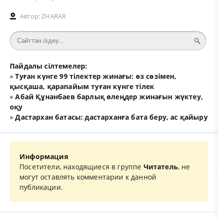
Автор:
ZHARAR
Пайдалы сілтемелер:
»
Туған күнге 99 тілектер жинағы: өз сөзімен,
қысқаша, қарапайым туған күнге тілек
»
Абай Құнанбаев барлық өлеңдер жинағын жүктеу,
оқу
»
Дастархан батасы: дастарханға бата беру, ас қайыру
Информация
Посетители, находящиеся в группе
Читатель
, не
могут оставлять комментарии к данной
публикации.