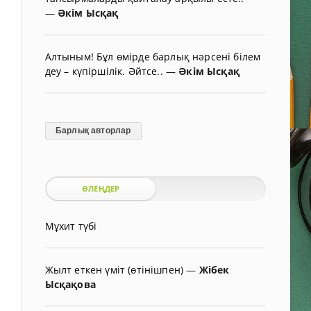
—
Әкім Ысқақ
Алтыным! Бұл өмірде барлық нәрсені білем
деу – күпіршілік. Әйтсе..
—
Әкім Ысқақ
Барлық авторлар
ӨЛЕҢДЕР
Мұхит түбі
Жылт еткен үміт (өтінішпен)
—
Жібек
Ысқақова