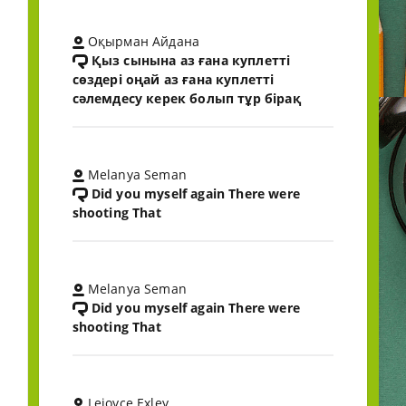
Оқырман Айдана
Қыз сынына аз ғана куплетті
сөздері оңай аз ғана куплетті
сәлемдесу керек болып тұр бірақ
Melanya Seman
Did you myself again There were
shooting That
Melanya Seman
Did you myself again There were
shooting That
Lejoyce Exley