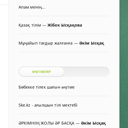
Апам менің...
Қазақ тілім
—
Жібек Ысқақова
Мұңайып тағдыр жалғанға
—
Әкім Ысқақ
ӘҢГІМЕЛЕР
Бөбекке тілек шағын əңгіме
5ke.kz - ағылшын тілі мектебі
ӘРКІМНІІҢ ЖОЛЫ ӘР БАСҚА
—
Әкім Ысқақ