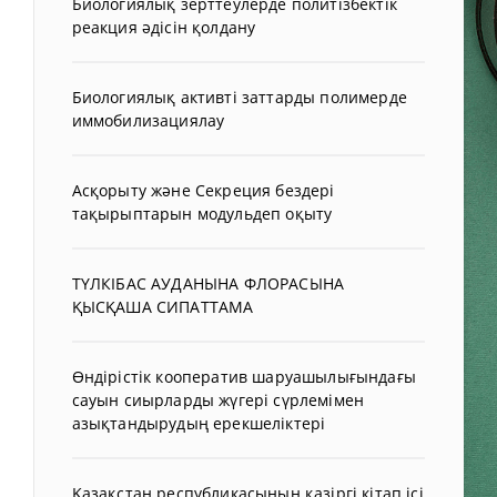
Биологиялық зерттеулерде политізбектік
реакция әдісін қолдану
Биологиялық активті заттарды полимерде
иммобилизациялау
Асқорыту және Секреция бездері
тақырыптарын модульдеп оқыту
ТҮЛКІБАС АУДАНЫНА ФЛОРАСЫНА
ҚЫСҚАША СИПАТТАМА
Өндірістік кооператив шаруашылығындағы
сауын сиырларды жүгері сүрлемімен
азықтандырудың ерекшеліктері
Қазақстан республикасының қазіргі кітап ісі