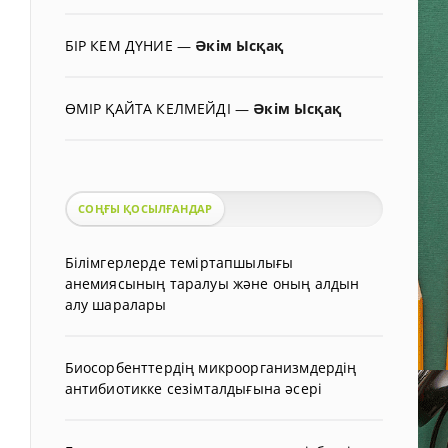
БІР КЕМ ДҮНИЕ
—
Әкім Ысқақ
ӨМІР ҚАЙТА КЕЛМЕЙДІ
—
Әкім Ысқақ
СОҢҒЫ ҚОСЫЛҒАНДАР
Білімгерлерде теміртапшылығы
анемиясының таралуы және оның алдын
алу шаралары
Биосорбенттердің микроорганизмдердің
антибиотикке сезімталдығына әсері