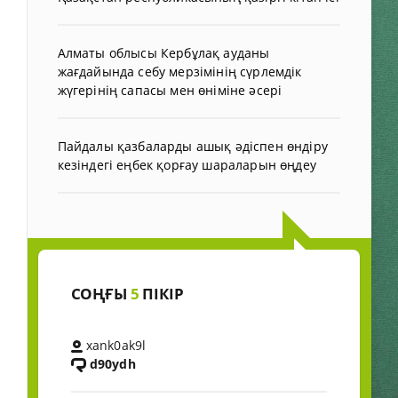
Алматы облысы Кербұлақ ауданы
жағдайында себу мерзімінің сүрлемдік
жүгерінің сапасы мен өніміне әсері
Пайдалы қазбаларды ашық әдіспен өндіру
кезіндегі еңбек қорғау шараларын өңдеу
СОҢҒЫ
5
ПІКІР
xank0ak9l
d90ydh