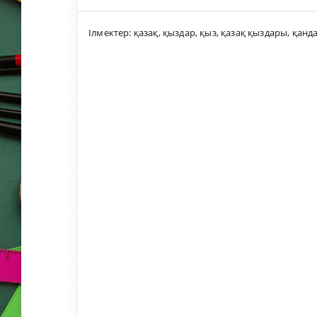
Ілмектер:
қазақ
,
қыздар
,
қыз
,
қазақ қыздары
,
қанд