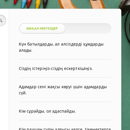
МАҚАЛ-МӘТЕЛДЕР
Күн батылдарды, ал әлсіздерді құмдарды
алады.
Сіздің істеріңіз-сіздің ескерткішіңіз.
Адамдар сені жақсы көруі үшін адамдарды
сүй.
Кім сұрайды, ол адаспайды.
Кім раушан гүлін алғысы келсе, тікенектерге