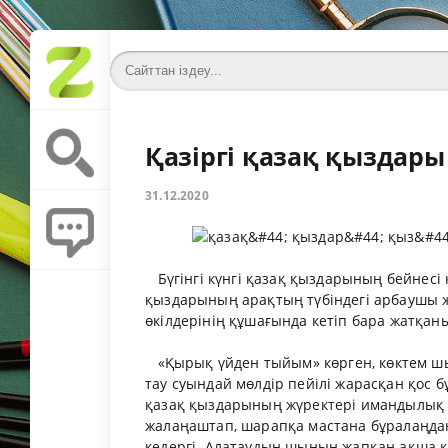
Қазіргі қазақ қыздары
31.12.2020
Бүгінгі күнгі қазақ қыздарының бейнесі
қыздарының арақтың түбіндегі арбаушы жы
өкілдерінің құшағында кетіп бара жатқанын
«Қырық үйден тыйым» көрген, көктем шыға
тау суындай мөлдір пейілі жарасқан қос 
қазақ қыздарының жүректері имандылық п
жалаңаштап, шарапқа мастана бұралаңда
кедергі. Алатаудың шыңын жапқан ақша 