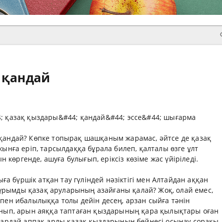
 қандай
 қандай? Көпке топырақ шашқаным жарамас, әйтсе де қазақ
нға еріп, тарсылдаққа бұрала билеп, қалталы өзге ұлт
 көргенде, ашуға булығып, еріксіз көзіме жас үйіріледі.
 бүршік атқан тау гүліндей нәзіктігі мен Алтайдан аққан
бұрымды қазақ аруларының азайғаны қалай? Жоқ, олай емес,
ен ибалылыққа толы дейін десең, арзан сыйға тәнін
нып, арын аяққа таптаған қыздарының қара қылықтары оған
қардай аппақ арлы қазақ қыздарының бейнесі осынау сорақы