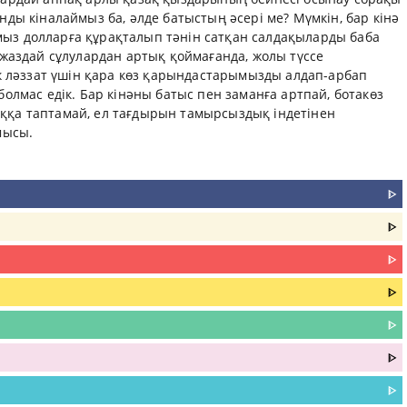
ы кіналаймыз ба, әлде батыстың әсері ме? Мүмкін, бар кінә
рымыз долларға құрақталып тәнін сатқан салдақыларды баба
жаздай сұлулардан артық қоймағанда, жолы түссе
ік ләззат үшін қара көз қарындастарымызды алдап-арбап
олмас едік. Бар кінәны батыс пен заманға артпай, ботакөз
қа таптамай, ел тағдырын тамырсыздық індетінен
намысы.
ᐈ
ᐈ
ᐈ
ᐈ
ᐈ
ᐈ
ᐈ