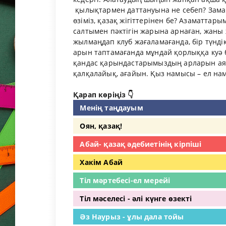
қылықтармен даттануына не себеп? Заманд
өзіміз, қазақ жігіттерінен бе? Азаматта
салтымен пәктігін жарына арнаған, жаны 
жылмаңдап клуб жағаламағанда, бір түнд
арын таптамағанда мұндай қорлыққа куә б
қандас қарындастарымыздың арларын аяқ
қалқалайық, ағайын. Қыз намысы – ел 
Қарап көріңіз 👇
Менің таңдауым
Оян, қазақ!
Абай- қазақ әдебиетінің кірпіші
Хакім Абай
Тіл мәртебесі-ел мерейі
Тіл мәселесі - әлі күнге өзекті
Әз Наурыз - ұлы дала тойы