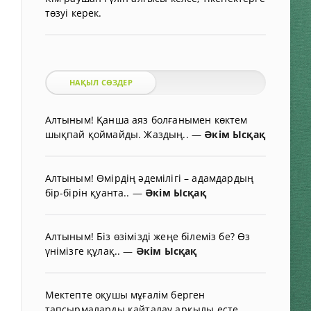
төзуі керек.
НАҚЫЛ СӨЗДЕР
Алтыным! Қанша аяз болғанымен көктем
шықпай қоймайды. Жаздың..
—
Әкім Ысқақ
Алтыным! Өмірдің әдемілігі – адамдардың
бір-бірін қуанта..
—
Әкім Ысқақ
Алтыным! Біз өзімізді жеңе білеміз бе? Өз
үнімізге құлақ..
—
Әкім Ысқақ
Мектепте оқушы мұғалім берген
тапсырмаларды қайталау арқылы есте..