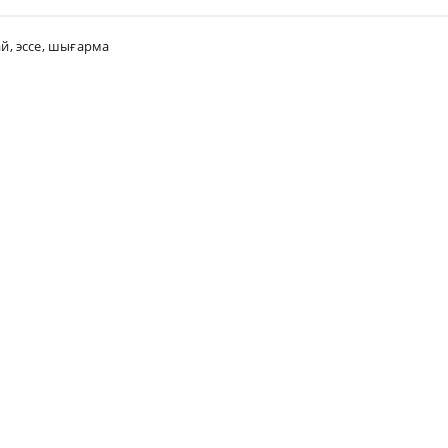
ай
,
эссе
,
шығарма