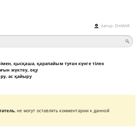
Автор:
ZHARAR
өзімен, қысқаша, қарапайым туған күнге тілек
ғын жүктеу, оқу
еру, ас қайыру
татель
, не могут оставлять комментарии к данной