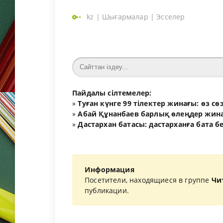
kz
|
Шығармалар
|
Эсселер
Пайдалы сілтемелер:
»
Туған күнге 99 тілектер жинағы: өз с
»
Абай Құнанбаев барлық өлеңдер жина
»
Дастархан батасы: дастарханға бата б
Информация
Посетители, находящиеся в группе
Чи
публикации.