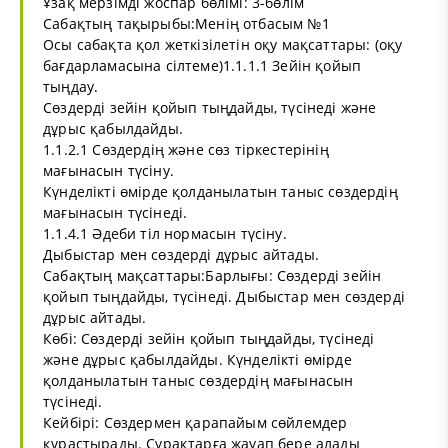
Ұзақ мерзімді жоспар бөлімі: 3-бөлім
Сабақтың тақырыбы:Менің отбасым №1
Осы сабақта қол жеткізілетін оқу мақсаттары: (оқу
бағдарламасына сілтеме)1.1.1.1 Зейін қойып
тыңдау.
Сөздерді зейін қойып тыңдайды, түсінеді және
дұрыс қабылдайды.
1.1.2.1 Сөздердің және сөз тіркестерінің
мағынасын түсіну.
Күнделікті өмірде қолданылатын таныс сөздердің
мағынасын түсінеді.
1.1.4.1 Әдеби тіл нормасын түсіну.
Дыбыстар мен сөздерді дұрыс айтады.
Сабақтың мақсаттары:Барлығы: Сөздерді зейін
қойып тыңдайды, түсінеді. Дыбыстар мен сөздерді
дұрыс айтады.
Көбі: Сөздерді зейін қойып тыңдайды, түсінеді
және дұрыс қабылдайды. Күнделікті өмірде
қолданылатын таныс сөздердің мағынасын
түсінеді.
Кейбірі: Сөздермен қарапайым сөйлемдер
құрастырады. Сұрақтарға жауап бере алады