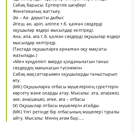
Сабақ барысы: Ертеңгілік шеңбері
Фонетикалық жаттығу.
Әә – Аа- дауысты дыбыс
Әтеш, ән, әріп, әліппе т.б. қалған сөздерді
оқушылар өздері мысылдар келтіреді.
Ана, апа, аға т.б. қалған сөздерді оқушылар өздері
мысылдар келтіреді.
(Тақтада оқушыларға арналған оқу мақсаты
жазылады.)
«Мен күнделікті өмірде қолданылатын таныс
сөздердің мағынасын түсінемін»
Сабақ мақсаттарымен оқушыларды таныстырып
өту.
(МК) Оқушыларға отбасы мүшелерінің суреттерін
көрсету және оларды атау. Мысалы: ата, апа(әже),
әке, ана(шеше), әпке, аға – отбасы
(Ұ) Оқушылар отбасы мүшелерін атайды.
(МК) Үлгі ретінде бір отбасының мүшелері туралы
айту. Мысалы: Менің ағам бар.....