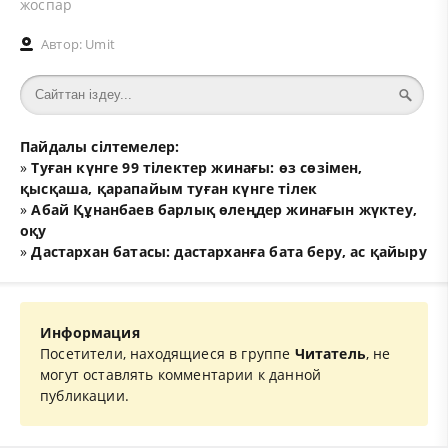
жоспар
Автор:
Umit
Пайдалы сілтемелер:
»
Туған күнге 99 тілектер жинағы: өз сөзімен,
қысқаша, қарапайым туған күнге тілек
»
Абай Құнанбаев барлық өлеңдер жинағын жүктеу,
оқу
»
Дастархан батасы: дастарханға бата беру, ас қайыру
Информация
Посетители, находящиеся в группе
Читатель
, не
могут оставлять комментарии к данной
публикации.