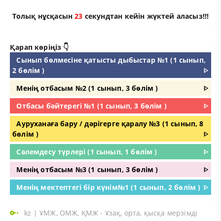
Толық нұсқасын
23
секундтан кейін жүктей аласыз!!!
Қарап көріңіз 👇
Сынып бөлмесіне қатысты дыбыстар №1 (1 сынып,
2 бөлім )
ᐈ
Менің отбасым №2 (1 сынып, 3 бөлім )
ᐈ
Отбасы бәйтерегі №1 (1 сынып, 3 бөлім )
ᐈ
Ауруханаға бару / дәрігерге қаралу №3 (1 сынып, 8
бөлім )
ᐈ
Сәлемдесу түрлері (1 сынып, 1 бөлім )
ᐈ
Менің отбасым №3 (1 сынып, 3 бөлім )
ᐈ
Менің мектептегі бір күнім№1 (1 сынып, 2 бөлім )
ᐈ
kz
|
ҰМЖ, ОМЖ, ҚМЖ - Ұзақ, орта, қысқа мерзімді