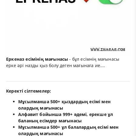
Еркеназ есімінің мағынасы
- бұл есімнің мағынасы
ерке әрі назды қыз болу деген мағынаға ие....
Керекті сілтемелер:
Мұсылманша 500+ қыздардың есімі мен
олардың мағынасы
Алфавит бойынша 999+ әдемі, ерекше ұл
баланың есімдер мағынасы
Мұсылманша 500+ ұл балалардың есімі мен
олардың мағынасы