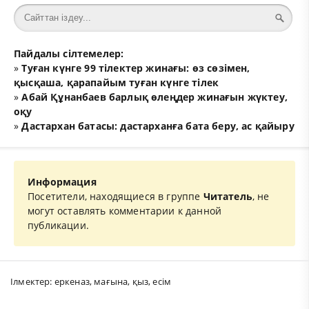
Пайдалы сілтемелер:
»
Туған күнге 99 тілектер жинағы: өз сөзімен,
қысқаша, қарапайым туған күнге тілек
»
Абай Құнанбаев барлық өлеңдер жинағын жүктеу,
оқу
»
Дастархан батасы: дастарханға бата беру, ас қайыру
Информация
Посетители, находящиеся в группе
Читатель
, не
могут оставлять комментарии к данной
публикации.
Ілмектер:
еркеназ
,
мағына
,
қыз
,
есім