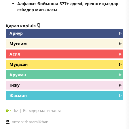
Алфавит бойынша 577+ әдемі, ерекше қыздар
есімдер мағынасы
Қарап көріңіз 👇
Арнұр
ᐈ
Муслим
ᐈ
Асия
ᐈ
Мұқасан
ᐈ
Аружан
ᐈ
Інжу
ᐈ
Жасмин
ᐈ
kz
|
Есімдер мағынасы
Автор:
zhararalikhan