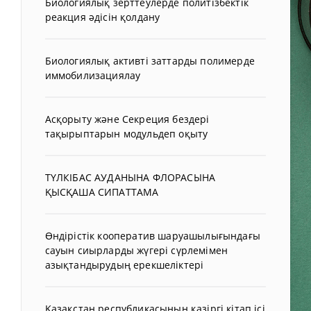
Биологиялық зерттеулерде политізбектік
реакция әдісін қолдану
Биологиялық активті заттарды полимерде
иммобилизациялау
Асқорыту және Секреция бездері
тақырыптарын модульдеп оқыту
ТҮЛКІБАС АУДАНЫНА ФЛОРАСЫНА
ҚЫСҚАША СИПАТТАМА
Өндірістік кооператив шаруашылығындағы
сауын сиырларды жүгері сүрлемімен
азықтандырудың ерекшеліктері
Қазақстан республикасының қазіргі кітап ісі