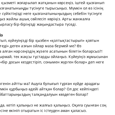
, қызметі жоғарылап жатқанын көрсеңіз, іштей қызғанып
ызғанатыныңды түсінуге тырысыңыз. Мүмкін ол өз ісінің
е сүйіктіңізді неге қызғанатыныңыздың себебін түсінуге
з жайлы ашық сөйлесіп көріңіз. Арты жанжалға
рласу бір-біріңізді жақындастыра түседі.
із
, күйеуіңізді бір қызбен «қолтықтастырып» қоятын
етеді» деген азғын ойлар маза бермей ме? Өз
алған нәрсеңіздің жүзеге асатынын білетін боларсыз?!
рмай, тек жақсы тұстарды ойлаңыз. Күйеуіңіз жұмысынан
, «бір досын кездестіріп, сонымен жүрген болар» деп неге
өргенін айтты ма? Ашуға булығып тұрған күйде арадағы
кін құрбыңыз әдейі айтқан болар? Ол дос кейпіндегі
ббаттарыңыздың талқандалуын көздеген болар?
да, кетіп қалыңыз не жалғыз қалыңыз. Оқиға суынған соң
сіне өкініп отыратын іс істеуден аман қаласыз.