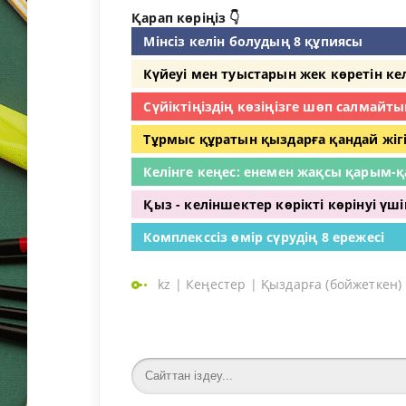
Қарап көріңіз 👇
Мінсіз келін болудың 8 құпиясы
Күйеуі мен туыстарын жек көретін к
Сүйіктіңіздің көзіңізге шөп салмайт
Тұрмыс құратын қыздарға қандай жіг
Келінге кеңес: енемен жақсы қарым-
Қыз - келіншектер көрікті көрінуі үші
Комплекссіз өмір сүрудің 8 ережесі
kz
|
Кеңестер
|
Қыздарға (бойжеткен)