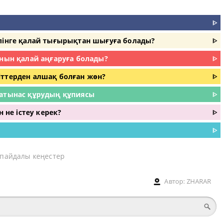
ᐈ
елінге қалай тығырықтан шығуға болады?
ᐈ
ынын қалай аңғаруға болады?
ᐈ
іттерден алшақ болған жөн?
ᐈ
қатынас құрудың құпиясы
ᐈ
н не істеу керек?
ᐈ
ᐈ
 пайдалы кеңестер
Автор:
ZHARAR