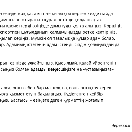
 өзіңде жоқ қасиетті не қылықты көрген кезде пайда
 қамшылап отыратын құрал ретінде қолданыңыз.
 қасиеттерді өзіңізде дамытуды қолға алыңыз. Көршіңіз
 спортпен шұғылданып, салмағыңызды ретке келтіріңіз.
ақылап көріңіз. Мүмкін ол тазалыққа құмар адам болар,
ар. Адамның істегенін адам істейді, сіздің қолыңыздан да
рын өзіңізде ұлғайтыңыз. Қысылмай, қалай үйренгенін
асыңыз болған адамды
кеңес
шіңізге не «ұстазыңызға»
лса, оған себеп бар ма, жоқ па, соны анықтау керек.
ға қызмет етуін бақылаңыз. Күдіктенген кейбір
ыз. Бастысы – өзіңізге деген құрметтің жоғалып
дереккөзі