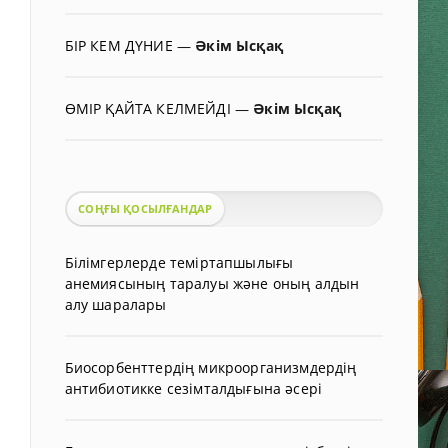
БІР КЕМ ДҮНИЕ
—
Әкім Ысқақ
ӨМІР ҚАЙТА КЕЛМЕЙДІ
—
Әкім Ысқақ
СОҢҒЫ ҚОСЫЛҒАНДАР
Білімгерлерде теміртапшылығы
анемиясының таралуы және оның алдын
алу шаралары
Биосорбенттердің микроорганизмдердің
антибиотикке сезімталдығына әсері