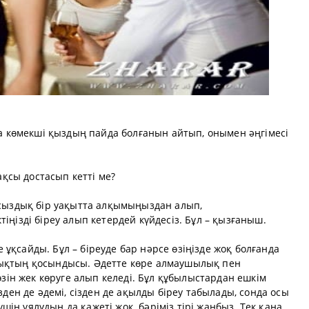
ңа көмекші қыздың пайда болғанын айтып, онымен әңгімесі
ақсы достасып кетті ме?
асыздық бір уақытта алқымыңыздан алып,
ңізді біреу алып кетердей күйдесіз. Бұл – қызғаныш.
қсайды. Бұл – біреуде бар нәрсе өзіңізде жоқ болғанда
ықтың қосындысы. Әдетте көре алмаушылық пен
өзін жек көруге алып келеді. Бұл құбылыстардан ешкім
зден де әдемі, сізден де ақылды біреу табылады, сонда осы
үшін ұялудың да қажеті жоқ, бәріміз тірі жанбыз. Тек қана