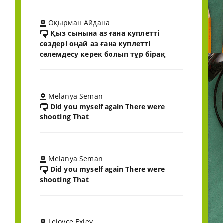
Оқырман Айдана
Қыз сынына аз ғана куплетті
сөздері оңай аз ғана куплетті
сәлемдесу керек болып тұр бірақ
Melanya Seman
Did you myself again There were
shooting That
Melanya Seman
Did you myself again There were
shooting That
Lejoyce Exley