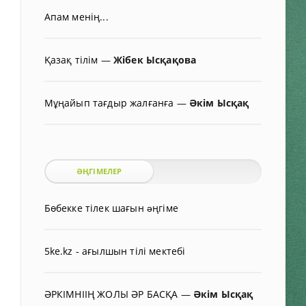
Апам менің...
Қазақ тілім
—
Жібек Ысқақова
Мұңайып тағдыр жалғанға
—
Әкім Ысқақ
ӘҢГІМЕЛЕР
Бөбекке тілек шағын əңгіме
5ke.kz - ағылшын тілі мектебі
ӘРКІМНІІҢ ЖОЛЫ ӘР БАСҚА
—
Әкім Ысқақ