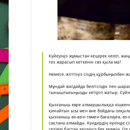
Күйеуіңіз жұмыстан кешірек келіп, жа
тез жарасып кеткенін сөз қыла ма?
Немесе, жігітіңіз сіздің құрбыңызбен ж
Мұндай жағдайда белгісіздік пен шар
тыныштығыңызды кетіріп жатыр. Сүйікті
Қызғаныш көре алмаушылыққа кішкене ұ
қинайтын ыза мен өне бойдағы олқыл
қызғаныш өз-өзін төмен бағалауға, өз-
сақтана алмайды. Күндердің күнінде сі
сезімді бастан кешуіңіз бек мүмкін. Ол 