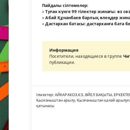
Пайдалы сілтемелер:
»
Туған күнге 99 тілектер жинағы: өз с
»
Абай Құнанбаев барлық өлеңдер жина
»
Дастархан батасы: дастарханға бата б
Информация
Посетители, находящиеся в группе
Чи
публикации.
Ілмектер:
АЙКАРАКОЗ.КЗ
,
ӘЙЕЛ БАҚЫТЫ
,
ЕРКЕКТЕ
Қызғаныштан арылу
,
Қызғаныштан қалай арылуғ
қатынасы