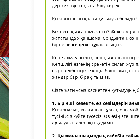
дер кезінде тоқтата білу керек.
Қызғаныштан қалай құтылуға болады?
Біз неге қызғанамыз осы? Жеке өмірді
жататындар қаншама. Сондықтан, өзің
бірнеше
кеңес
ке құлақ асыңыз.
Көре алмаушылық пен қызғаныштың ең 
Көпшілігі өзгенің әрекетін ойлап жүр
сырт келбетіңізге көңіл бөліп, жаңа і
жандар бар, бірақ, тым аз.
Сізге жағымсыз қасиеттен құтылудың
1. Бірінші кезекте, өз сезімдерін ан
Қызғанасыз, қызғанып тұрып, оны мой
түсініксіз күйге түсесіз. Өз-өзіңізге
арылудың алғашқы қадамы.
2. Қызғанышыңыздың себебін табы