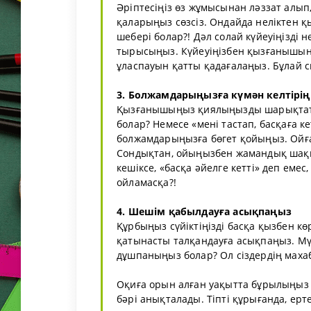
Әріптесіңіз өз жұмысынан ләззат алып
қаларыңыз сөзсіз. Ондайда неліктен қ
шебері болар?! Дәл солай күйеуіңізді н
тырысыңыз. Күйеуіңізбен қызғанышыңы
ұласпауын қатты қадағалаңыз. Бұлай сы
3. Болжамдарыңызға күмән келтірің
Қызғанышыңыз қиялыңызды шарықтатып
болар? Немесе «мені тастап, басқаға к
болжамдарыңызға бөгет қойыңыз. Ойға 
Сондықтан, ойыңызбен жамандық шақы
кешіксе, «басқа әйелге кетті» деп емес
ойламасқа?!
4. Шешім қабылдауға асықпаңыз
Құрбыңыз сүйіктіңізді басқа қызбен к
қатынасты талқандауға асықпаңыз. Мүм
дұшпаныңыз болар? Ол сіздердің маха
Оқиға орын алған уақытта бұрылыңыз 
бәрі анықталады. Тіпті құрығанда, ерте