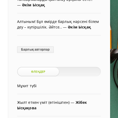
—
Әкім Ысқақ
Алтыным! Бұл өмірде барлық нәрсені білем
деу – күпіршілік. Әйтсе..
—
Әкім Ысқақ
Барлық авторлар
ӨЛЕҢДЕР
Мұхит түбі
Жылт еткен үміт (өтінішпен)
—
Жібек
Ысқақова