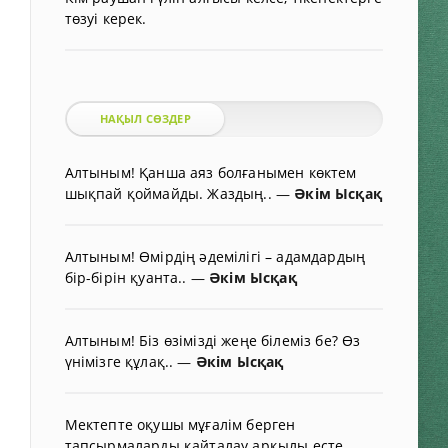
төзуі керек.
НАҚЫЛ СӨЗДЕР
Алтыным! Қанша аяз болғанымен көктем
шықпай қоймайды. Жаздың..
—
Әкім Ысқақ
Алтыным! Өмірдің әдемілігі – адамдардың
бір-бірін қуанта..
—
Әкім Ысқақ
Алтыным! Біз өзімізді жеңе білеміз бе? Өз
үнімізге құлақ..
—
Әкім Ысқақ
Мектепте оқушы мұғалім берген
тапсырмаларды қайталау арқылы есте..