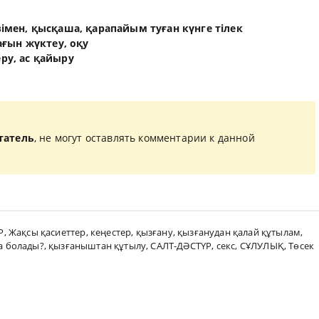
өзімен, қысқаша, қарапайым туған күнге тілек
ғын жүктеу, оқу
еру, ас қайыру
татель
, не могут оставлять комментарии к данной
Р
,
Жақсы қасиеттер
,
кеңестер
,
қызғану
,
қызғанудан қалай құтылам
,
а болады?
,
қызғаныштан құтылу
,
САЛТ-ДӘСТҮР
,
секс
,
СҰЛУЛЫҚ
,
Төсек