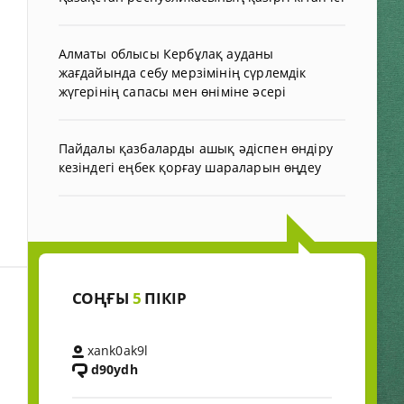
Алматы облысы Кербұлақ ауданы
жағдайында себу мерзімінің сүрлемдік
жүгерінің сапасы мен өніміне әсері
Пайдалы қазбаларды ашық әдіспен өндіру
кезіндегі еңбек қорғау шараларын өңдеу
СОҢҒЫ
5
ПІКІР
xank0ak9l
d90ydh