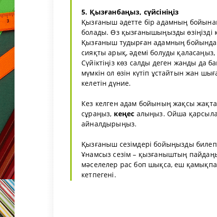
5. Қызғанбаңыз, сүйсініңіз
Қызғаныш әдетте бір адамның бойынан
болады. Өз қызғанышыңызды өзіңізді
Қызғаныш тудырған адамның бойындағы
сияқты арық, әдемі болуды қаласаңыз,
Сүйіктіңіз көз салды деген жанды да б
мүмкін ол өзін күтіп ұстайтын жан шығ
келетін дүние.
Кез келген адам бойының жақсы жақта
сұраңыз,
кеңес
алыңыз. Ойша қарсыл
айналдырыңыз.
Қызғаныш сезімдері бойыңызды билеп а
Ұнамсыз сезім – қызғаныштың пайдаңыз
мәселелер рас боп шықса, еш қамықпаң
кетпегені.