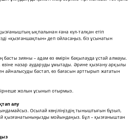
 қызғаныштың ықпалынан ғана күл-талқан етіп
ізді «қызғаншақпын» деп ойласаңыз, біз ұсынатын
басты зияны – адам өз өмірін бақылауда ұстай алмауы.
іп, өзіне назар аударуды ұмытады. Әрине қызғану арқылы
спен айналысуды бастап, өз бағасын арттырып жататын
 бірнеше жолын ұсынып отырмыз.
ықтап алу
ындамайсыз. Осылай көңіліңіздің тыныштығын бұзып,
 іштей қызғанатыныңызды мойындаңыз. Бұл – қызғаныштан
ңыз