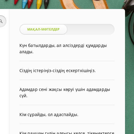
МАҚАЛ-МӘТЕЛДЕР
Күн батылдарды, ал әлсіздерді құмдарды
алады.
Сіздің істеріңіз-сіздің ескерткішіңіз.
Адамдар сені жақсы көруі үшін адамдарды
сүй.
Кім сұрайды, ол адаспайды.
Кім раушан гүлін алғысы келсе, тікенектерге