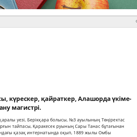
, күрескер, қайраткер, Алашорда үкі­ме­
ану магистрі.
аралы уезі, Берікқара болысы, №3 ауы­лының Төңіректас
 Арғын тайпасы, Қаракесек руының Сары Танас бұтағынан
ндағы қазақ интернатында оқып, 1889 жылы Омбы