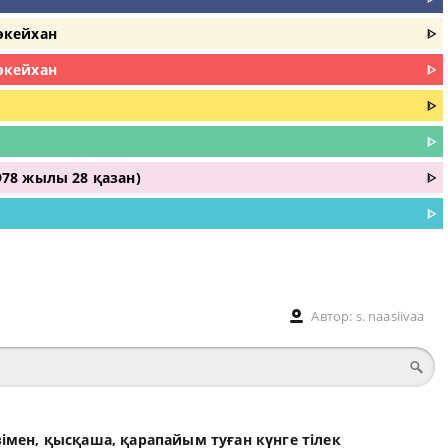
өкейхан
ᐈ
өкейхан
ᐈ
ᐈ
ᐈ
78 жылы 28 қазан)
ᐈ
ᐈ
Автор:
s. naasiivaa
өзімен, қысқаша, қарапайым туған күнге тілек