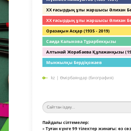
ХХ ғасырдың ұлы жаршысы Әлихан Б
ХХ ғасырдың ұлы жаршысы Әлихан Б
Оразақын Асқар (1935 - 2019)
Саида Калыкова Тұрарбекқызы
Алтынай Жорабаева Құлажанқызы (19
Мынжылқы Бердіқожаев
kz
|
Өмірбаяндар (биография)
Пайдалы сілтемелер:
»
Туған күнге 99 тілектер жинағы: өз с