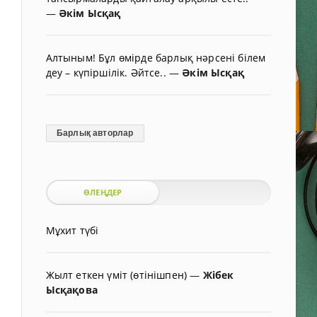
—
Әкім Ысқақ
Алтыным! Бұл өмірде барлық нәрсені білем
деу – күпіршілік. Әйтсе..
—
Әкім Ысқақ
Барлық авторлар
ӨЛЕҢДЕР
Мұхит түбі
Жылт еткен үміт (өтінішпен)
—
Жібек
Ысқақова