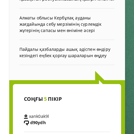
Алматы облысы Кербұлақ ауданы
жағдайында себу мерзімінің сүрлемдік
жүгерінің сапасы мен өніміне әсері
Пайдалы қазбаларды ашық әдіспен өндіру
кезіндегі еңбек қорғау шараларын өңдеу
СОҢҒЫ
5
ПІКІР
xank0ak9l
d90ydh