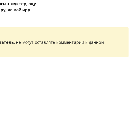
ғын жүктеу, оқу
еру, ас қайыру
татель
, не могут оставлять комментарии к данной