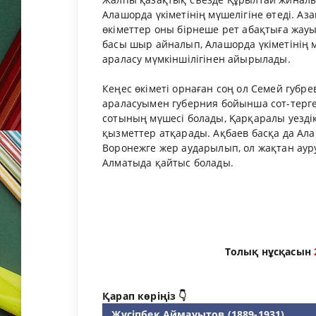
Алашорда үкіметінің мүшелігіне өтеді. А
өкіметтер оны бірнеше рет абақтыға жауып
басы шыр айналып, Алашорда үкіметінің м
араласу мүмкіншілігінен айырылады.
Кеңес өкіметі орнаған соң ол Семей губр
араласуымен губерния бойынша сот-тергеу
сотының мүшесі болады, Қарқаралы уездік
қызметтер атқарады. Ақбаев басқа да Ала
Воронежге жер аударылып, ол жақтан аур
Алматыда қайтыс болады.
Толық нұсқасын
Қарап көріңіз 👇
Жүсіпбек Аймауытов (1889-1931)