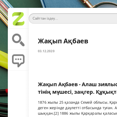
Жақып Ақбаев
03.12.2020
Жақып Ақбаев - Алаш зиялысы
ті­нің мүшесі, заңгер. Құқықт
1876 жылы 25 қазанда Семей облысы, Қарқ
деген жерінде дәулетті отбасында туған.
шыққан.[2] 1886 жылы Қарқаралы қаласы