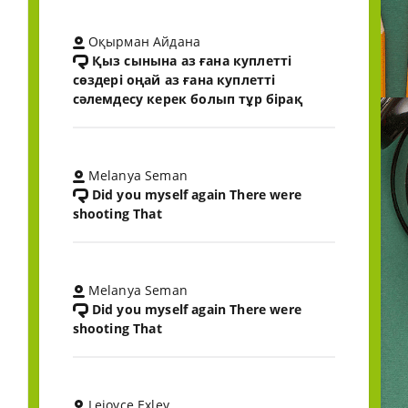
Оқырман Айдана
Қыз сынына аз ғана куплетті
сөздері оңай аз ғана куплетті
сәлемдесу керек болып тұр бірақ
Melanya Seman
Did you myself again There were
shooting That
Melanya Seman
Did you myself again There were
shooting That
Lejoyce Exley