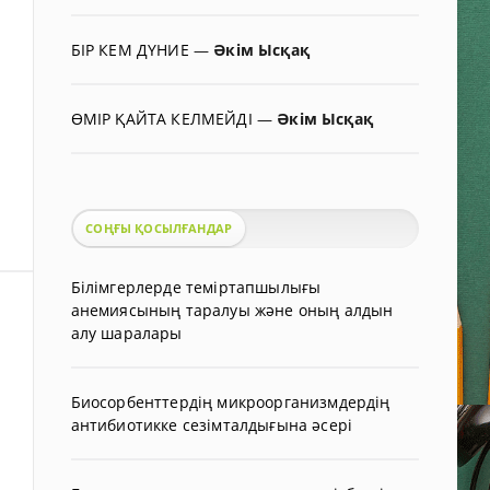
БІР КЕМ ДҮНИЕ
—
Әкім Ысқақ
ӨМІР ҚАЙТА КЕЛМЕЙДІ
—
Әкім Ысқақ
СОҢҒЫ ҚОСЫЛҒАНДАР
Білімгерлерде теміртапшылығы
анемиясының таралуы және оның алдын
алу шаралары
Биосорбенттердің микроорганизмдердің
антибиотикке сезімталдығына әсері