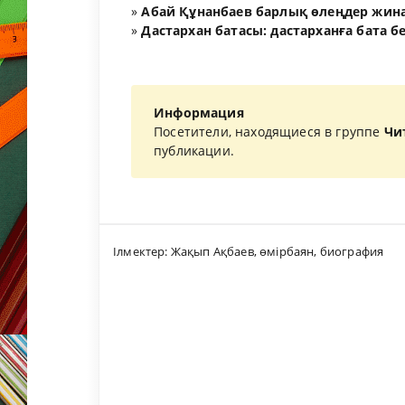
»
Абай Құнанбаев барлық өлеңдер жина
»
Дастархан батасы: дастарханға бата б
Информация
Посетители, находящиеся в группе
Чи
публикации.
Ілмектер:
Жақып Ақбаев
,
өмірбаян
,
биография