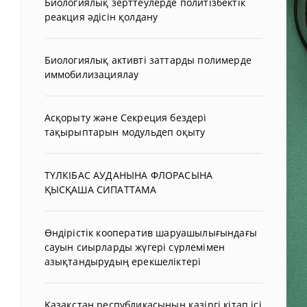
Биологиялық зерттеулерде политізбектік
реакция әдісін қолдану
Биологиялық активті заттарды полимерде
иммобилизациялау
Асқорыту және Секреция бездері
тақырыптарын модульдеп оқыту
ТҮЛКІБАС АУДАНЫНА ФЛОРАСЫНА
ҚЫСҚАША СИПАТТАМА
Өндірістік кооператив шаруашылығындағы
сауын сиырларды жүгері сүрлемімен
азықтандырудың ерекшеліктері
Қазақстан республикасының қазіргі кітап ісі