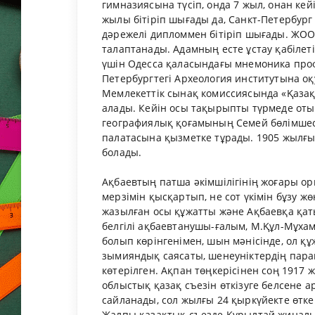
гимназиясына түсіп, онда 7 жыл, онан ке
жылы бітіріп шығады да, Санкт-Петербург 
дәрежелі дипломмен бітіріп шығады. ЖОО-
талаптанады. Адамның есте ұстау қабілеті
үшін Одесса қаласындағы мнемоника про
Петербургтегі Археология институтына оқ
Мемлекеттік сынақ комиссиясында «Қазақ
алады. Кейін осы тақырыпты түрмеде оты
географиялық қоғамының Семей бөлімшес
палатасына қызметке тұрады. 1905 жылғы
болады.
Ақбаевтың патша әкімшілігінің жоғары ор
мерзімін қысқартып, не сот үкімін бұзу 
жазылған осы құжатты және Ақбаевқа қат
белгілі ақбаевтанушы-ғалым, М.Құл-Мұхам
болып көрінгенімен, шын мәнісінде, ол қ
зымияндық саясаты, шенеуніктердің пара
көтерілген. Ақпан төңкерісінен соң 1917
облыстық қазақ съезін өткізуге белсене 
сайланады, сол жылғы 24 қыркүйекте өтке
Жалпы қазақтық съезде Құрылтай жиналы