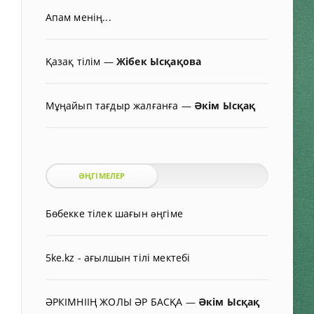
Апам менің...
Қазақ тілім
—
Жібек Ысқақова
Мұңайып тағдыр жалғанға
—
Әкім Ысқақ
ӘҢГІМЕЛЕР
Бөбекке тілек шағын əңгіме
5ke.kz - ағылшын тілі мектебі
ӘРКІМНІІҢ ЖОЛЫ ӘР БАСҚА
—
Әкім Ысқақ