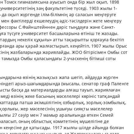
йін Томск гимназиясына ауысып онда бір жыл оқып, 1898
университетінің заң факультетіне түседі. 1903 жылы 1-
да оқып жүргенде ілім-білімнің әр саласын меңгеруге
 мен фактілерді екшелеудің әдіс-тәсілдерін жете меңгеру
фессоры С.Файнштейннен дәріс тыңдауға және Санкт-
уға түсуге университет басшыларына өтініш те жазады.
тардың некелік құқығы» атты тақырыпты қорғауға бекітіп
рғанда ары қарай жалғастырып, кеңейтіп, 1907 жылы Орыс
інің жазбаларында жариялайды. ЖОО бітірісімен Омбы сот
 тамызда Омбы қаласындағы 2-учаскенің бітімші соты
ындарына өзінің жазықсыз жапа шегіп, айдауда жүрген
жөніндегі арыз-шағымдарында (мысалы, сенатор граф Паленге
ысты басқа да материалдарды алғаш тауып, жариялаған
мед) өзінің жеке басының мәселелері көрініс тапқандай
ұжаттарда патша әкімшілігінің озбырлық, зорлық-зомбылық,
қорлығы, жер мәселесінің ушығуы сияқты мәселелер
 жылғы 27 сәуір мен 7 мамыр аралығында өткен Семей
араласып, оның облыстық комитетінің мүшелігіне де
н кеңесіне де қатысады. 1917 жылғы шілде айында болған
сқа депутаттыққа ұсынылып, ал Желтоқсандағы съезде