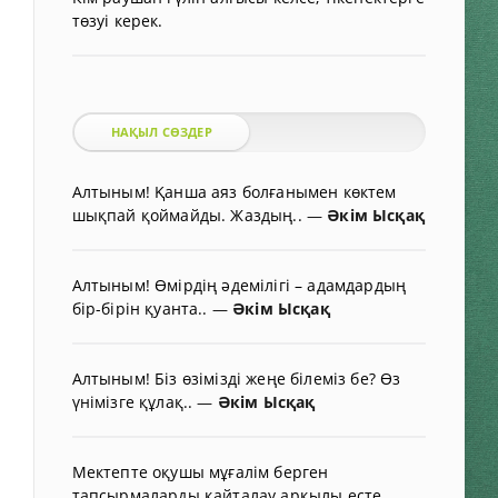
төзуі керек.
НАҚЫЛ СӨЗДЕР
Алтыным! Қанша аяз болғанымен көктем
шықпай қоймайды. Жаздың..
—
Әкім Ысқақ
Алтыным! Өмірдің әдемілігі – адамдардың
бір-бірін қуанта..
—
Әкім Ысқақ
Алтыным! Біз өзімізді жеңе білеміз бе? Өз
үнімізге құлақ..
—
Әкім Ысқақ
Мектепте оқушы мұғалім берген
тапсырмаларды қайталау арқылы есте..