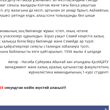
замат соғысы жылдары Колчак және тағы басқа уақытша
, ату жазасына да кесіп, артынан ол үкімді бұзып, Ақбаевтың
үшесі ретінде елдік, алаш ісіне толыққанды бел шеше
евкомының заң бөлімінде жұмыс істеп, оның «етене
 учаскелері құрылады». Біраз уақыт Семей кеңестік халық
 халыққа білім беру бөлімінде және Семейде әр түрлі
ш қайраткерлері сияқты сталиндік зобалаңға түсіп,
уына байланысты елге қайтарылып, 1934 жылы 4 шілдеде
Автор -
Насиба Суйеуова Абылай хан атындағы ҚазХҚӘТУ
менеджмент және халық аралық қатынастар факультетінің
журналистика мамандығының 1-курс студенті
23
секундтан кейін жүктей аласыз!!!
ᐈ