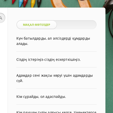
МАҚАЛ-МӘТЕЛДЕР
Күн батылдарды, ал әлсіздерді құмдарды
алады.
Сіздің істеріңіз-сіздің ескерткішіңіз.
Адамдар сені жақсы көруі үшін адамдарды
сүй.
Кім сұрайды, ол адаспайды.
Кім раушан гүлін алғысы келсе, тікенектерге