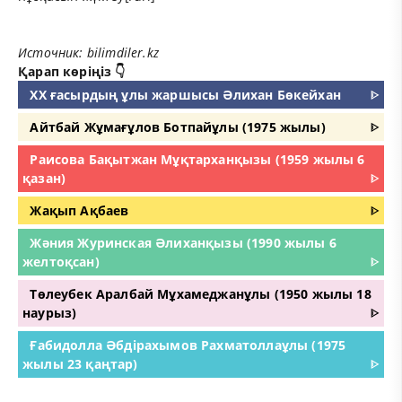
Источник: bilimdiler.kz
Қарап көріңіз 👇
ХХ ғасырдың ұлы жаршысы Әлихан Бөкейхан
ᐈ
Айтбай Жұмағұлов Ботпайұлы (1975 жылы)
ᐈ
Раисова Бақытжан Мұқтарханқызы (1959 жылы 6
қазан)
ᐈ
Жақып Ақбаев
ᐈ
Жәния Журинская Әлиханқызы (1990 жылы 6
желтоқсан)
ᐈ
Төлеубек Аралбай Мұхамеджанұлы (1950 жылы 18
наурыз)
ᐈ
Ғабидолла Әбдірахымов Рахматоллаұлы (1975
жылы 23 қаңтар)
ᐈ