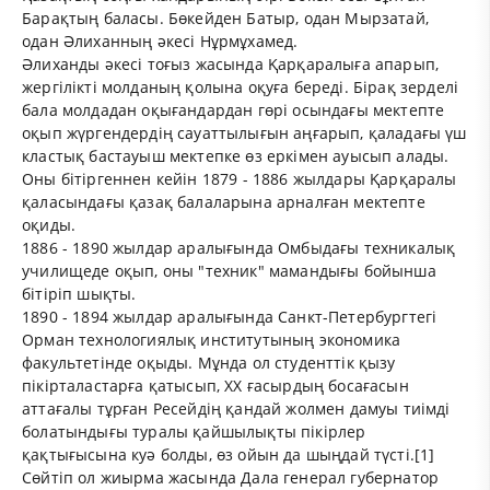
Барақтың баласы. Бөкейден Батыр, одан Мырзатай,
одан Әлиханның әкесі Нұрмұхамед.
Әлиханды әкесі тоғыз жасында Қарқаралыға апарып,
жергілікті молданың қолына оқуға береді. Бірақ зерделі
бала молдадан оқығандардан гөрі осындағы мектепте
оқып жүргендердің сауаттылығын аңғарып, қаладағы үш
кластық бастауыш мектепке өз еркімен ауысып алады.
Оны бітіргеннен кейін 1879 - 1886 жылдары Қарқаралы
қаласындағы қазақ балаларына арналған мектепте
оқиды.
1886 - 1890 жылдар аралығында Омбыдағы техникалық
училищеде оқып, оны "техник" мамандығы бойынша
бітіріп шықты.
1890 - 1894 жылдар аралығында Санкт-Петербургтегі
Орман технологиялық институтының экономика
факультетінде оқыды. Мұнда ол студенттік қызу
пікірталастарға қатысып, XX ғасырдың босағасын
аттағалы тұрған Ресейдің қандай жолмен дамуы тиімді
болатындығы туралы қайшылықты пікірлер
қақтығысына куә болды, өз ойын да шыңдай түсті.[1]
Сөйтіп ол жиырма жасында Дала генерал губернатор