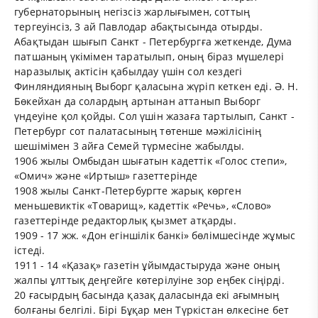
губернаторының негізсіз жарлығымен, соттың
тергеуінсіз, 3 ай Павлодар абақтысында отырды.
Абақтыдан шығып Санкт - Петербургға жеткенде, Дума
патшаның үкімімен таратылып, оның біраз мүшелері
наразылық актісін қабылдау үшін сол кездегі
Финляндияның Выборг қаласына жүріп кеткен еді. Ә. Н.
Бөкейхан да солардың артынан аттанып Выборг
үндеуіне қол қойды. Сол үшін жазаға тартылып, Санкт -
Петербург сот палатасының төтенше мәжілісінің
шешімімен 3 айға Семей түрмесіне жабылды.
1906 жылы Омбыдан шығатын кадеттік «Голос степи»,
«Омич» және «Иртыш» газеттерінде
1908 жылы Санкт-Петербургте жарық көрген
меньшевиктік «Товарищ», кадеттік «Речь», «Слово»
газеттерінде редакторлық қызмет атқарды.
1909 - 17 жж. «Дон егіншілік банкі» бөлімшесінде жұмыс
істеді.
1911 - 14 «Қазақ» газетін ұйымдастыруда және оның
жалпы ұлттық деңгейге көтерілуіне зор еңбек сіңірді.
20 ғасырдың басында қазақ даласында екі ағымның
болғаны белгілі. Бірі Бұқар мен Түркістан өлкесіне бет