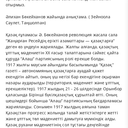
отырмыз.
Әлихан Бөкейханов жайында анықтама. ( Зейноола
Сәулет, Таңшолпан)
Қазақ ғұламасы Ә. Бөкейханов революция жасала сала
“Жаңарған Ресейдің ерікті азаматтары — қазақтарға”
деген өз үндеуін жариялады. Жалпы алғанда, қазақтың
ұлттық мәдениетін ХХ ғасыр талаптарына сәйкес қайта
құруда “Алаш” партиясының ролі ерекше болды.
1917 жылғы маусым айындағы басылымында “Қазақ”
газеті – автономияның қазақтарға ауадай қажет
екендігін айтып, оның үш негізі бар екендігіне оқырман
назары аударылды (территория, мәдениет және ұлттық
ерекшеліктер). 1917 жылдың 21 - 26 шілдесінде Орынбор
қаласында Бірінші бүкілқазақтық құрылтай өтті. Оның
шешімдері бойынша “Алаш” партиясының бағдарламасы
жарияланды. Сонымен 1917 жылдың аяғына таман
Қазақстан прогресс жолында талай жетістіктерге жетті
және ұлттық төл мәдениетті дамытуға мүмкіндік алды.
Қазақ рухани мәдениетінің сол тұстағы деңгейінде