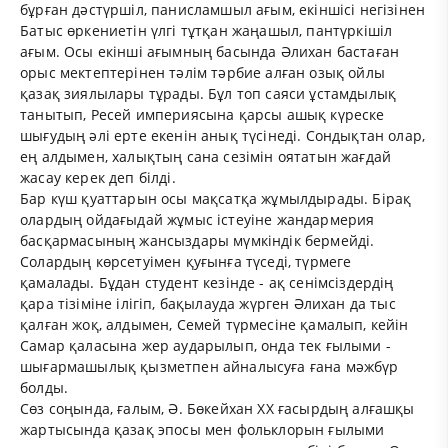
бұрған дәстүршіл, панисламшыл ағым, екіншісі негізінен
Батыс өркениетін үлгі тұтқан жаңашыл, пантүркішіл
ағым. Осы екінші ағымның басында Әлихан бастаған
орыс мектептерінен тәлім тәрбие алған озық ойлы
қазақ зиялылары тұрады. Бұл топ саяси ұстамдылық
танытып, Ресей империясына қарсы ашық күреске
шығудың әлі ерте екенін анық түсінеді. Сондықтан олар,
ең алдымен, халықтың сана сезімін оятатын жағдай
жасау керек деп білді.
Бар күш қуаттарын осы мақсатқа жұмылдырады. Бірақ
олардың ойдағыдай жұмыс істеуіне жандармерия
басқармасының жансыздары мүмкіндік бермейді.
Солардың көрсетуімен қуғынға түседі, түрмеге
қамалады. Бұдан студент кезінде - ақ сенімсіздердің
қара тізіміне ілігіп, бақылауда жүрген Әлихан да тыс
қалған жоқ, алдымен, Семей түрмесіне қамалып, кейін
Самар қаласына жер аударылып, онда тек ғылыми -
шығармашылық қызметпен айналысуға ғана мәжбүр
болды.
Сөз соңында, ғалым, Ә. Бөкейхан XX ғасырдың алғашқы
жартысында қазақ эпосы мен фольклорын ғылыми