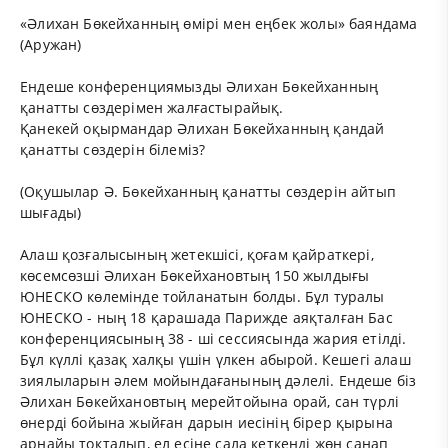
«Әлихан Бөкейханның өмірі мен еңбек жолы» баяндама
(Аружан)
Ендеше конференциямызды Әлихан Бөкейханның
қанатты сөздерімен жалғастырайық.
Қанекей оқырмандар Әлихан Бөкейханның қандай
қанатты сөздерін білеміз?
(Оқушылар Ә. Бөкейханның қанатты сөздерін айтып
шығады)
Алаш қозғалысының жетекшісі, қоғам қайраткері,
көсемсөзші Әлихан Бөкейхановтың 150 жылдығы
ЮНЕСКО көлемінде тойланатын болды. Бұл туралы
ЮНЕСКО - ның 18 қарашада Парижде аяқталған Бас
конференциясының 38 - ші сессиясында жария етілді.
Бұл күллі қазақ халқы үшін үлкен абырой. Кешегі алаш
зиялыларын әлем мойындағанының дәлелі. Ендеше біз
Әлихан Бөкейхановтың мерейтойына орай, сан түрлі
өнерді бойына жыйған дарын иесінің бірер қырына
арнайы тоқталып, ел есіне сала кеткенді жөн санап