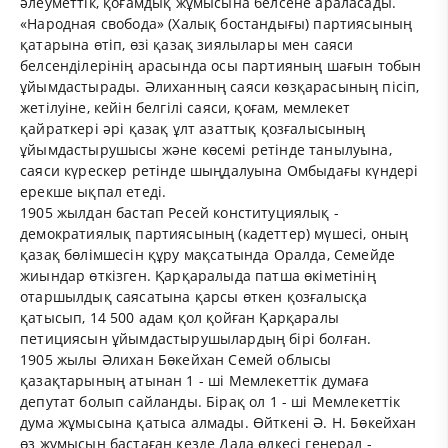
әлеуметтік, қоғамдық жұмысына белсене араласады.
«Народная свобода» (Халық бостандығы) партиясының
қатарына өтіп, өзі қазақ зиялылары мен саяси
белсенділерінің арасында осы партияның шағын тобын
ұйымдастырады. Әлиханның саяси көзқарасының пісіп,
жетілуіне, кейін белгілі саяси, қоғам, мемлекет
қайраткері әрі қазақ ұлт азаттық қозғалысының
ұйымдастырушысы және көсемі ретінде танылуына,
саяси күрескер ретінде шыңдалуына Омбыдағы күндері
ерекше ықпал етеді.
1905 жылдан бастап Ресей конституциялық -
демократиялық партиясының (кадеттер) мүшесі, оның
қазақ бөлімшесін құру мақсатында Оралда, Семейде
жиындар өткізген. Қарқаралыда патша өкіметінің
отаршылдық саясатына қарсы өткен қозғалысқа
қатысып, 14 500 адам қол қойған Қарқаралы
петициясын ұйымдастырушылардың бірі болған.
1905 жылы Әлихан Бөкейхан Семей облысы
қазақтарының атынан 1 - ші Мемлекеттік думаға
депутат болып сайланды. Бірақ ол 1 - ші Мемлекеттік
дума жұмысына қатыса алмады. Өйткені Ә. Н. Бөкейхан
өз жұмысын бастаған кезде Дала өлкесі генерал -