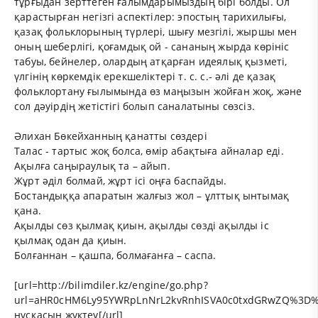
тұрғыдан зерттеген ғалымдарымыздың бірі болды. Ол
қарастырған негізгі аспектілер: эпостың тарихилығы,
қазақ фольклорының түрлері, шығу мезгілі, жыршы мен
оның шеберлігі, қоғамдық ой - сананың жырда көрініс
табуы, бейнелер, олардың атқарған идеялық қызметі,
үлгінің көркемдік ерекшеліктері т. с. с.- әлі де қазақ
фольклортану ғылымында өз маңызын жойған жоқ, және
сол дәуірдің жетістігі болып саналатыны сөзсіз.
Әлихан Бөкейханның қанатты сөздері
Талас - тартыс жоқ болса, өмір абақтыға айналар еді.
Ақылға саңыраулық та – айып.
Жұрт әділ болмай, жұрт ісі оңға баспайды.
Бостандыққа апаратын жалғыз жол – ұлттық ынтымақ
қана.
Ақылды сөз қылмақ қиын, ақылды сөзді ақылды іс
қылмақ одан да қиын.
Болғаннан – қашпа, болмағанға – саспа.
[url=http://bilimdiler.kz/engine/go.php?
url=aHR0cHM6Ly95YWRpLnNrL2kvRnhISVA0c0txdGRwZQ%3D
нұсқасын жүктеу[/url]