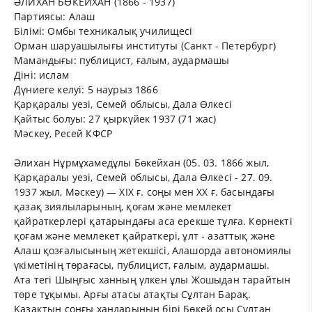
ӘЛИХАН БӨКЕЙХАН (1866 - 1937)
Партиясы: Алаш
Білімі: Омбы техникалық училищесі
Орман шаруашылығы институты (Санкт - Петербург)
Мамандығы: публицист, ғалым, аудармашы
Діні: ислам
Дүниеге келуі: 5 наурыз 1866
Қарқаралы уезі, Семей облысы, Дала Өлкесі
Қайтыс болуы: 27 қыркүйек 1937 (71 жас)
Мәскеу, Ресей КФСР
Әлихан Нұрмұхамедұлы Бөкейхан (05. 03. 1866 жыл,
Қарқаралы уезі, Семей облысы, Дала Өлкесі - 27. 09.
1937 жыл, Мәскеу) — XIX ғ. соңы мен XX ғ. басындағы
қазақ зиялыларының, қоғам және мемлекет
қайраткерлері қатарындағы аса ерекше тұлға. Көрнекті
қоғам және мемлекет қайраткері, ұлт - азаттық және
Алаш қозғалысының жетекшісі, Алашорда автономиялы
үкіметінің төрағасы, публицист, ғалым, аудармашы.
Ата тегі Шыңғыс ханның үлкен ұлы Жошыдан тарайтын
төре тұқымы. Арғы атасы атақты Сұлтан Барақ.
Қазақтың соңғы хандарының бірі Бөкей осы Сұлтан