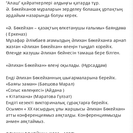
“Алаш” қайраткерлері алдыңғы қатарда тұр.
Ә. Бөкейханов мұраларын зерделеу болашақ ұрпақтың
әрдайым назарында болуы керек.
«Ә. Бөкейхан – қазақтың өлкетанушы ғалымы» баяндама
( Еркеназ)
Мұзафар Әлімбаев ағамыздың Әлихан Бөкейханға арнап
жазған «Әлихан Бөкейхан» өлеңін тыңдап корейік.
Өлеңде жазушы Әлихан бейнесін тамаша бере білген.
«Әлихан Бөкейхан» өлеңі оқылады. (Нұрсаддам)
Енді Әлихан Бөкейханның шығармаларына берейік.
«Баяғы заман» (Баешова Марал)
«Соғыс көлеңкесі» (Айдана )
« Кітапхана» (Маратова Гүлзат)
Ендігі кезекті викториналық сұрақтарға берейік.
Осымен « ХХ ғасырдың ұлы жаршысы Әлихан Бөкейхан»
атты конференциямыз аяқталды. Конференциямызды
әнмен аяқтаймыз.