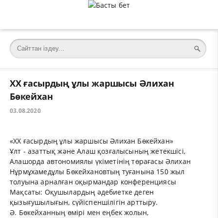
ХХ ғасырдың ұлы жаршысы Әлихан
Бөкейхан
03.08.2020
«ХХ ғасырдың ұлы жаршысы Әлихан Бөкейхан»
Ұлт - азаттық және Алаш қозғалысының жетекшісі,
Алашорда автономиялы үкіметінің төрағасы Әлихан
Нұрмұхамедұлы Бөкейхановтың туғанына 150 жыл
толуына арналған оқырмандар конференциясы
Мақсаты: Оқушылардың әдебиетке деген
қызығушылығын, сүйіспеншілігін арттыру.
Ә. Бөкейханның өмірі мен еңбек жолын,