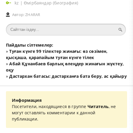
kz
|
Өмірбаяндар (биография)
Автор:
ZHARAR
Пайдалы сілтемелер:
»
Туған күнге 99 тілектер жинағы: өз сөзімен,
қысқаша, қарапайым туған күнге тілек
»
Абай Құнанбаев барлық өлеңдер жинағын жүктеу,
оқу
»
Дастархан батасы: дастарханға бата беру, ас қайыру
Информация
Посетители, находящиеся в группе
Читатель
, не
могут оставлять комментарии к данной
публикации.