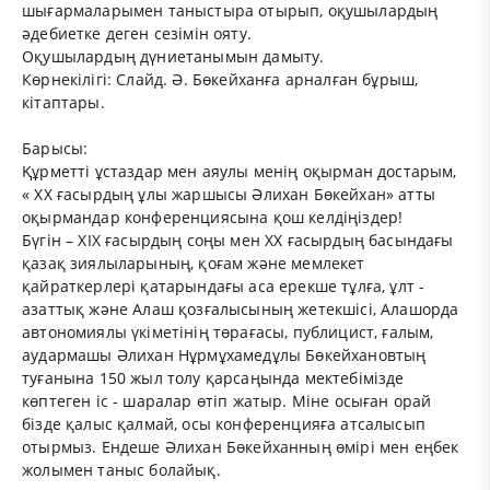
шығармаларымен таныстыра отырып, оқушылардың
әдебиетке деген сезімін ояту.
Оқушылардың дүниетанымын дамыту.
Көрнекілігі: Слайд. Ә. Бөкейханға арналған бұрыш,
кітаптары.
Барысы:
Құрметті ұстаздар мен аяулы менің оқырман достарым,
« ХХ ғасырдың ұлы жаршысы Әлихан Бөкейхан» атты
оқырмандар конференциясына қош келдіңіздер!
Бүгін – XIX ғасырдың соңы мен XX ғасырдың басындағы
қазақ зиялыларының, қоғам және мемлекет
қайраткерлері қатарындағы аса ерекше тұлға, ұлт -
азаттық және Алаш қозғалысының жетекшісі, Алашорда
автономиялы үкіметінің төрағасы, публицист, ғалым,
аудармашы Әлихан Нұрмұхамедұлы Бөкейхановтың
туғанына 150 жыл толу қарсаңында мектебімізде
көптеген іс - шаралар өтіп жатыр. Міне осыған орай
бізде қалыс қалмай, осы конференцияға атсалысып
отырмыз. Ендеше Әлихан Бөкейханның өмірі мен еңбек
жолымен таныс болайық.