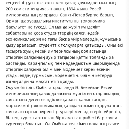
кеңсесінің ұсыныс хаты мен қазақ қауымдастығының
200 сом стипендиясын алып, 1894 жылы Ресей
империясының елордасы Санкт-Петербургке барып,
Орман шаруашылығы институтының экономика
факультетіне түседі. Ол мұнда жүріп күнделікті
сабақтарына қоса студенттердің саяси, әдеби,
экономикалық және тағы басқа үйірмелердің жұмысына
қызу араласып, студенттік толқуларға қатысады. Оны екі
ғасырға жуық Ресей империясының қол астында
отырған халқының ауыр тағдыры қатты толғандыра
бастайды. Қараңғылық пен надандықтың шырмауында
отырған халқына білім мен мәдениет керек екенін
ұғады, елдің тұрмысын, мәдениетін, білімін көтеруді
өзінің алдына мақсат етіп қояды.
Оқуын бітіріп, Омбыға оралғанда Ә. Бөкейхан Ресей
империясының қазақ даласына жүргізген отаршылдық
саясатына деген өзіндік көзқарасы қалыптасқан,
марксизмнің экономикалық қағидаларымен қаруланған,
саяси астыртын күрестің түрлері мен әдістерін үйреніп,
білген, күрес тартыстан біршама тәжірибесі бар саяси
күрескер болатын. Ол Омбыға келісімен қаланың саяси