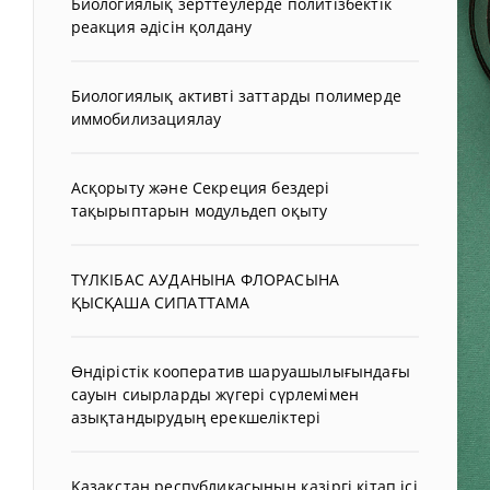
Биологиялық зерттеулерде политізбектік
реакция әдісін қолдану
Биологиялық активті заттарды полимерде
иммобилизациялау
Асқорыту және Секреция бездері
тақырыптарын модульдеп оқыту
ТҮЛКІБАС АУДАНЫНА ФЛОРАСЫНА
ҚЫСҚАША СИПАТТАМА
Өндірістік кооператив шаруашылығындағы
сауын сиырларды жүгері сүрлемімен
азықтандырудың ерекшеліктері
Қазақстан республикасының қазіргі кітап ісі