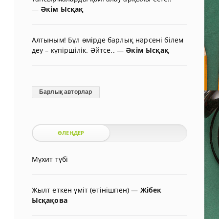
—
Әкім Ысқақ
Алтыным! Бұл өмірде барлық нәрсені білем
деу – күпіршілік. Әйтсе..
—
Әкім Ысқақ
Барлық авторлар
ӨЛЕҢДЕР
Мұхит түбі
Жылт еткен үміт (өтінішпен)
—
Жібек
Ысқақова