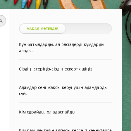
МАҚАЛ-МӘТЕЛДЕР
Күн батылдарды, ал әлсіздерді құмдарды
алады.
Сіздің істеріңіз-сіздің ескерткішіңіз.
Адамдар сені жақсы көруі үшін адамдарды
сүй.
Кім сұрайды, ол адаспайды.
Кім раушан гүлін алғысы келсе, тікенектерге