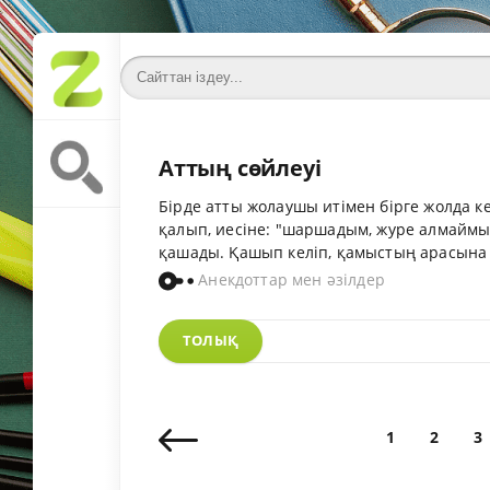
Аттың сөйлеуі
Бірде атты жолаушы итімен бірге жолда к
қалып, иесіне: "шаршадым, журе алмаймын
қашады. Қашып келіп, қамыстың арасына 
Анекдоттар мен әзілдер
ТОЛЫҚ
1
2
3