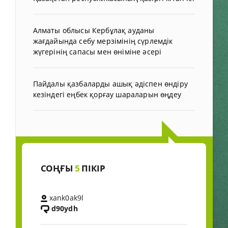
Алматы облысы Кербұлақ ауданы
жағдайында себу мерзімінің сүрлемдік
жүгерінің сапасы мен өніміне әсері
Пайдалы қазбаларды ашық әдіспен өндіру
кезіндегі еңбек қорғау шараларын өңдеу
СОҢҒЫ
5
ПІКІР
xank0ak9l
d90ydh