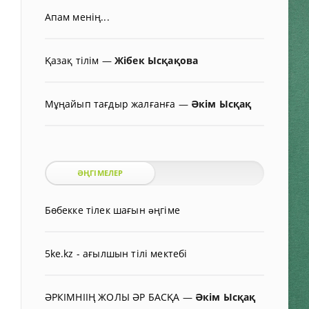
Апам менің...
Қазақ тілім
—
Жібек Ысқақова
Мұңайып тағдыр жалғанға
—
Әкім Ысқақ
ӘҢГІМЕЛЕР
Бөбекке тілек шағын əңгіме
5ke.kz - ағылшын тілі мектебі
ӘРКІМНІІҢ ЖОЛЫ ӘР БАСҚА
—
Әкім Ысқақ