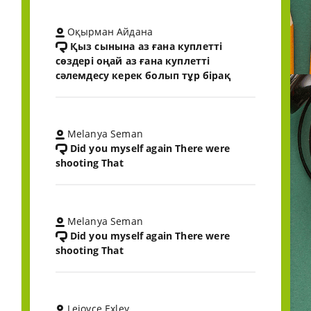
Оқырман Айдана
Қыз сынына аз ғана куплетті
сөздері оңай аз ғана куплетті
сәлемдесу керек болып тұр бірақ
Melanya Seman
Did you myself again There were
shooting That
Melanya Seman
Did you myself again There were
shooting That
Lejoyce Exley