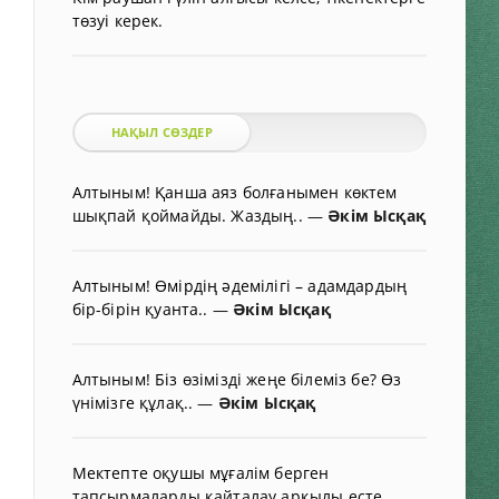
төзуі керек.
НАҚЫЛ СӨЗДЕР
Алтыным! Қанша аяз болғанымен көктем
шықпай қоймайды. Жаздың..
—
Әкім Ысқақ
Алтыным! Өмірдің әдемілігі – адамдардың
бір-бірін қуанта..
—
Әкім Ысқақ
Алтыным! Біз өзімізді жеңе білеміз бе? Өз
үнімізге құлақ..
—
Әкім Ысқақ
Мектепте оқушы мұғалім берген
тапсырмаларды қайталау арқылы есте..