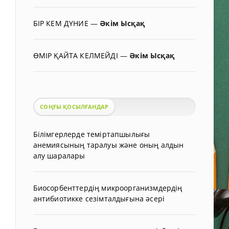
БІР КЕМ ДҮНИЕ
—
Әкім Ысқақ
ӨМІР ҚАЙТА КЕЛМЕЙДІ
—
Әкім Ысқақ
СОҢҒЫ ҚОСЫЛҒАНДАР
Білімгерлерде теміртапшылығы
анемиясының таралуы және оның алдын
алу шаралары
Биосорбенттердің микроорганизмдердің
антибиотикке сезімталдығына әсері