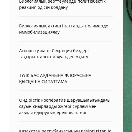
Биологиялық зерттеулерде политізбектік
реакция әдісін қолдану
Биологиялық активті заттарды полимерде
иммобилизациялау
Асқорыту және Секреция бездері
тақырыптарын модульдеп оқыту
ТҮЛКІБАС АУДАНЫНА ФЛОРАСЫНА
ҚЫСҚАША СИПАТТАМА
Өндірістік кооператив шаруашылығындағы
сауын сиырларды жүгері сүрлемімен
азықтандырудың ерекшеліктері
Қазақстан республикасының қазіргі кітап ісі