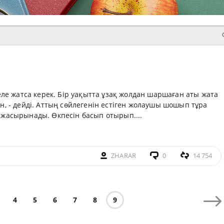
еле жатса керек. Бір уақытта ұзақ жолдан шаршаған аты жата
, - дейді. Аттың сөйлегенін естіген жолаушы шошып тұра
жасырынады. Өкпесін басып отырып....
ZHARAR
0
14 754
4
5
6
7
8
9