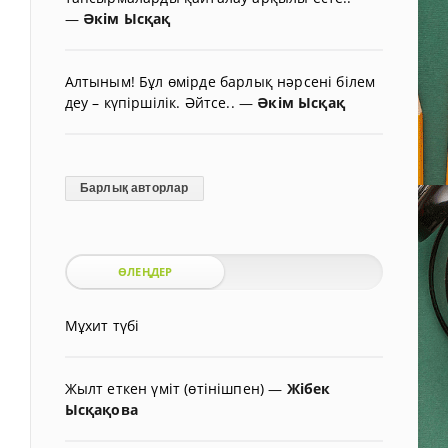
—
Әкім Ысқақ
Алтыным! Бұл өмірде барлық нәрсені білем
деу – күпіршілік. Әйтсе..
—
Әкім Ысқақ
Барлық авторлар
ӨЛЕҢДЕР
Мұхит түбі
Жылт еткен үміт (өтінішпен)
—
Жібек
Ысқақова