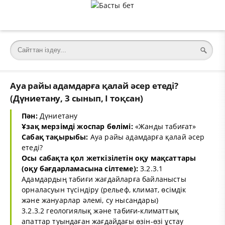
Ауа райы адамдарға қалай әсер етеді?
(Дүниетану, 3 сынып, I тоқсан)
Пән:
Дүниетану
Ұзақ мерзімді жоспар бөлімі:
«Жанды табиғат»
Сабақ тақырыбы:
Ауа райы адамдарға қалай әсер
етеді?
Осы сабақта қол жеткізілетін оқу мақсаттары
(оқу бағдарламасына сілтеме):
3.2.3.1
Адамдардың табиғи жағдайларға байланысты
орналасуын түсіндіру (рельеф, климат, өсімдік
және жануарлар әлемі, су нысандары)
3.2.3.2 геологиялық және табиғи-климаттық
апаттар туындаған жағдайдағы өзін-өзі ұстау