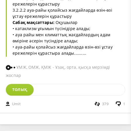
ережелерін құрастыру
3.2.2.2 ауа-райы қолайсыз жағдайларда өзін-өзі
ұстау ережелерін құрастыру
Сабақ мақсаттары:
Оқушылар
• катаклизм ұғымын түсінідіре алады;
• ауа райы мен климаттық жағдайлардың адам
өміріне әсерін түсіндіре алады;
• ауа-райы қолайсыз жағдайларда өзін-өзі ұстау
ережелерін құрастыра алады..........
ҰМЖ, ОМЖ, ҚМЖ - Ұзақ, орта, қысқа мерзімді
жоспар
ТОЛЫҚ
Umit
379
1