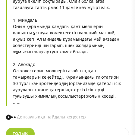
ауруға әкеліп соқтырады. Олай болса, ағза
тазалауға таптырмас 11 дәмге көз жүгіртелік.
1. Миндаль
Оның құрамында қандағы қант мөлшерін
қалыпты ұстауға көмектесетін кальций, магний,
ақуыз көп. Ал миндаль құрамындағы май ағзадан
холестеринді шығарып, ішек жолдарының
жұмысын жақсартуға көмек болады.
2. Авокадо
Ол холестерин мөлшерін азайтып, қан
тамырларын кеңейтеді. Құрамындағы глютатион
30 түрлі канцрогендердің (организмде қатерлі ісік
ауруларын және қатерлі-қатерсіз ісіктерді
туғызушы химиялық қосылыстар) жолын кеседі.
......
Денсаулыққа пайдалы кеңестер
ТОЛЫҚ