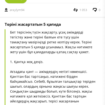
araylym94
1 053
0
Теріні жасартатын 5 қағида
Бет терісінің түсін жақсарту, ұсақ әжімдерді
тегістеу және теріні балғын ете түсу үшін
тамақтану мәзіріңізді ретке келтіру керек. Теріні
жасартатын 5 қағида ұсынамыз. Жақсы нәтижеге
жету үшін бұл қағидаларды қатаң сақтау қажет.
1. Қантқа жоқ деңіз.
Ағзадағы қант — әжімдердің негізгі көмекшісі.
Қанттан бас тартсаңыз, нәтижені бірден
байқамайсыз. Себебі, бұзылған талшықтар теріден
шығып, олардың орнына жаңасы шығуы керек.
Сондықтан шыдамды болып, күте білсеңіз, жақсы
нәтижеге қол жеткізесіз. Қанттан бас тартқан
әйелдердің жақсарып, терісі жасарғанын