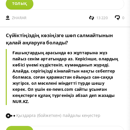
ТОЛЫҚ
ZHARAR
13 220
0
Сүйіктіңіздің көзіңізге шөп салмайтынын
қалай аңғаруға болады?
Ғашықтардың арасында өз жұптарына жүз
пайыз сенім артатындар аз. Керісінше, олардың
көбісі үнемі күдіктеніп, күмәнданып жүреді.
Алайда, серігіңізді кінәлайтын нақты себептер
болмаса, соған қарамастан ойыңыз сан-саққа
жүгірсе, ол мәселені міндетті түрде шешу
керек. Ол үшін
ex-news.com
сайты ұсынған
кеңестерге құлақ түргеніңіз абзал деп жазады
NUR.KZ.
Қыздарға (бойжеткен) пайдалы кеңестер