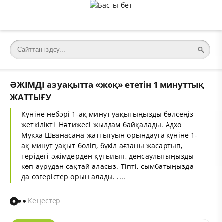
ӘЖІМДІ аз уақытта «жоқ» ететін 1 минуттық
ЖАТТЫҒУ
Күніне небәрі 1-ақ минут уақытыңызды бөлсеңіз
жеткілікті. Нәтижесі жылдам байқалады. Адхо
Мукха Шванасана жаттығуын орындауға күніне 1-
ақ минут уақыт бөліп, бүкіл ағзаны жасартып,
терідегі әжімдерден құтылып, денсаулығыңызды
көп аурудан сақтай аласыз. Тіпті, сымбатыңызда
да өзгерістер орын алады. ....
Кеңестер