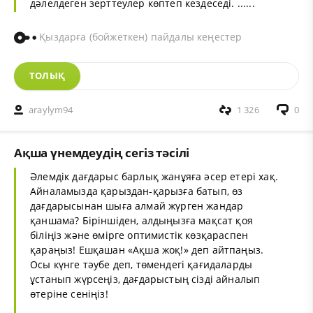
дәлелдеген зерттеулер көптеп кездеседі. ......
Қыздарға (бойжеткен) пайдалы кеңестер
ТОЛЫҚ
araylym94
1 326
0
Ақша үнемдеудің сегіз тәсілі
Әлемдік дағдарыс барлық жанұяға әсер етері хақ.
Айналамызда қарыздан-қарызға батып, өз
дағдарысынан шыға алмай жүрген жандар
қаншама? Біріншіден, алдыңызға мақсат қоя
біліңіз және өмірге оптимистік көзқараспен
қараңыз! Ешқашан «Ақша жоқ!» деп айтпаңыз.
Осы күнге тәубе деп, төмендегі қағидаларды
ұстанып жүрсеңіз, дағдарыстың сізді айналып
өтеріне сеніңіз!