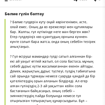
Бөлме гүлін баптау
? Бөлме гүлдерін күту оңай көрінгенімен, әсте,
олай емес. Оның да өз ережелері мен құпиялары
бар. Жалпы, гүл күтімінде неге мән берген жөн?
Егер гүлдеріңіз көз қуантудың орнына күннен-
күнге солып бара жатса, онда оның себебін тезірек
анықтаңыз.
? Гүл өсіруші мамандар гүлді сатып алғаннан бір-
екі ай уақыт өтпей жатып, ол сола бастаса, мұның
себебі дұрыс күтім жасалмағаннан екенін айтады.
Демек, жарықтың дұрыс түспеуі, гүлдің табиғатына
сай орында тұрмауы немесе суаруда қандай да бір
қателіктердің орын алғанын білдіреді. Ал егер
алған гүліңіздің 2-3 ай уақыттан кейін сола
бастағанын байқасаңыз, оның себебі –
зиянкестердің пайда болуында немесе гүл
отырғызған топырақтың құнарсыздығы. Бұл –