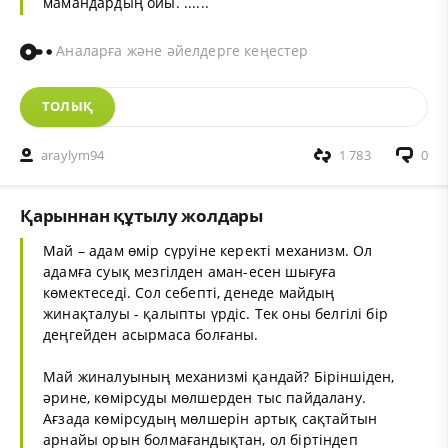
мамандардың ойы. ......
Аналарға және әйелдерге кеңестер
ТОЛЫҚ
araylym94
1 783
0
Қарыннан құтылу жолдары
Май – адам өмір сүруіне керекті механизм. Ол
адамға суық мезгілден аман-есен шығуға
көмектеседі. Сол себепті, денеде майдың
жинақталуы - қалыпты үрдіс. Тек оны белгілі бір
деңгейден асырмаса болғаны.
Май жиналуының механизмі қандай? Біріншіден,
әрине, көмірсуды мөлшерден тыс пайдалану.
Ағзада көмірсудың мөлшерін артық сақтайтын
арнайы орын болмағандықтан, ол біртіндеп