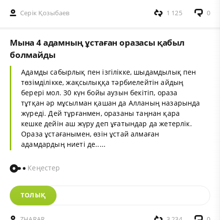
Серік Қозыбаев
1 125
0
Мына 4 адамның ұстаған оразасы қабыл
болмайды
Адамды сабырлық пен ізгілікке, шыдамдылық пен
төзімділікке, жақсылыққа тәрбиелейтін айдың
берері мол. 30 күн бойы аузын бекітіп, ораза
тұтқан әр мұсылман қашан да Алланың назарында
жүреді. Дей тұрғанмен, оразаны таңнан қара
кешке дейін аш жүру деп ұғатындар да жетерлік.
Ораза ұстағанымен, өзін ұстай алмаған
адамдардың ниеті де.....
Кеңестер
ТОЛЫҚ
ZHARAR
3 234
0