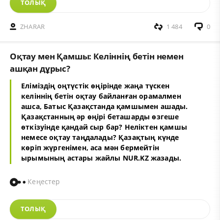
ТОЛЫҚ
ZHARAR
1 484
0
Оқтау мен Қамшы: Келіннің бетін немен
ашқан дұрыс?
Еліміздің оңтүстік өңірінде жаңа түскен
келіннің бетін оқтау байланған орамалмен
ашса, Батыс Қазақстанда қамшымен ашады.
Қазақстанның әр өңірі беташарды өзгеше
өткізуінде қандай сыр бар? Неліктен қамшы
немесе оқтау таңдалады? Қазақтың күнде
көріп жүргенімен, аса мән бермейтін
ырымының астары жайлы NUR.KZ жазады.
Кеңестер
ТОЛЫҚ