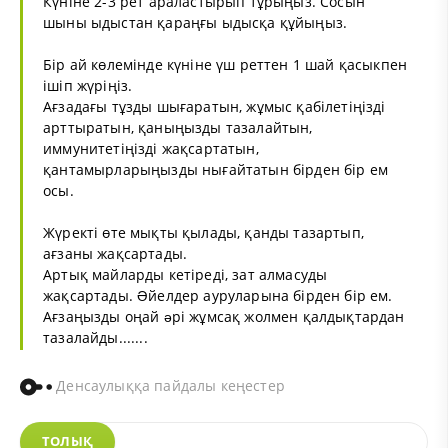
Күніне 2-3 рет араластырып тұрыңыз. Сосын
шыны ыдыстан қараңғы ыдысқа құйыңыз.
Бір ай көлемінде күніне үш реттен 1 шай қасыкпен
ішіп жүріңіз.
Ағзадағы тұзды шығаратын, жұмыс қабілетіңізді
арттыратын, қаныңызды тазалайтын,
иммунитетіңізді жақсартатын,
қантамырларыңызды нығайтатын бірден бір ем
осы.
Жүректі өте мықты қылады, қанды тазартып,
ағзаны жақсартады.
Артық майларды кетіреді, зат алмасуды
жақсартады. Əйелдер ауруларына бірден бір ем.
Ағзаңызды оңай əрі жұмсақ жолмен қалдықтардан
тазалайды.......
Денсаулыққа пайдалы кеңестер
ТОЛЫҚ