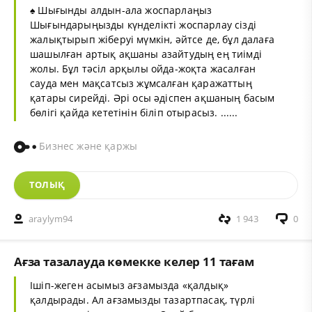
♠ Шығынды алдын-ала жоспарлаңыз
Шығындарыңызды күнделікті жоспарлау сізді
жалықтырып жіберуі мүмкін, әйтсе де, бұл далаға
шашылған артық ақшаны азайтудың ең тиімді
жолы. Бұл тәсіл арқылы ойда-жоқта жасалған
сауда мен мақсатсыз жұмсалған қаражаттың
қатары сирейді. Әрі осы әдіспен ақшаның басым
бөлігі қайда кететінін біліп отырасыз. ......
Бизнес және қаржы
ТОЛЫҚ
araylym94
1 943
0
Ағза тазалауда көмекке келер 11 тағам
Ішіп-жеген асымыз ағзамызда «қалдық»
қалдырады. Ал ағзамызды тазартпасақ, түрлі