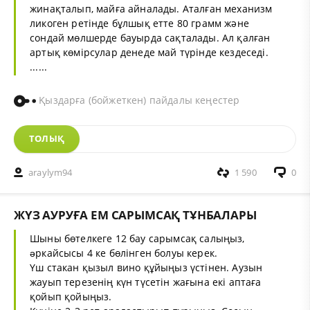
жинақталып, майға айналады. Аталған механизм
ликоген ретінде бұлшық етте 80 грамм және
сондай мөлшерде бауырда сақталады. Ал қалған
артық көмірсулар денеде май түрінде кездеседі.
......
Қыздарға (бойжеткен) пайдалы кеңестер
ТОЛЫҚ
araylym94
1 590
0
ЖҮЗ АУРУҒА ЕМ САРЫМСАҚ ТҰНБАЛАРЫ
Шыны бөтелкеге 12 бау сарымсақ салыңыз,
əркайсысы 4 ке бөлінген болуы керек.
Үш стакан қызыл вино құйыңыз үстінен. Аузын
жауып терезенің күн түсетін жағына екі аптаға
қойып қойыңыз.