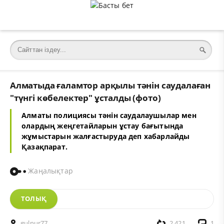
Алматыда ғаламтор арқылы тәнін саудалаған
"түнгі көбелектер" ұсталды (фото)
Алматы полициясы тәнін саудалаушылар мен
олардың жеңгетайларын ұстау бағытында
жұмыстарын жалғастыруда деп хабарлайды
Қазақпарат
.
Жаңалықтар
ТОЛЫҚ
gulnur77
2 421
1