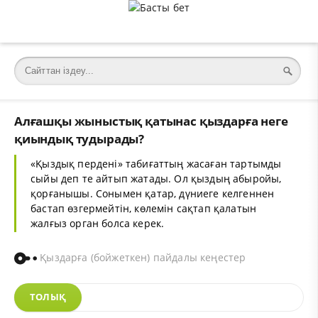
Алғашқы жыныстық қатынас қыздарға неге
қиындық тудырады?
«Қыздық пердені» табиғаттың жасаған тартымды
сыйы деп те айтып жатады. Ол қыздың абыройы,
қорғанышы. Сонымен қатар, дүниеге келгеннен
бастап өзгермейтін, көлемін сақтап қалатын
жалғыз орган болса керек.
Қыздарға (бойжеткен) пайдалы кеңестер
ТОЛЫҚ