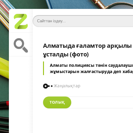
Алматыда ғаламтор арқылы т
ұсталды (фото)
Алматы полициясы тәнін саудалауш
жұмыстарын жалғастыруда деп хаб
Жаңалықтар
ТОЛЫҚ