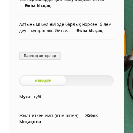
—
Әкім Ысқақ
Алтыным! Бұл өмірде барлық нәрсені білем
деу – күпіршілік. Әйтсе..
—
Әкім Ысқақ
Барлық авторлар
ӨЛЕҢДЕР
Мұхит түбі
Жылт еткен үміт (өтінішпен)
—
Жібек
Ысқақова