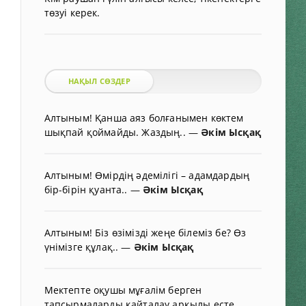
төзуі керек.
НАҚЫЛ СӨЗДЕР
Алтыным! Қанша аяз болғанымен көктем
шықпай қоймайды. Жаздың..
—
Әкім Ысқақ
Алтыным! Өмірдің әдемілігі – адамдардың
бір-бірін қуанта..
—
Әкім Ысқақ
Алтыным! Біз өзімізді жеңе білеміз бе? Өз
үнімізге құлақ..
—
Әкім Ысқақ
Мектепте оқушы мұғалім берген
тапсырмаларды қайталау арқылы есте..