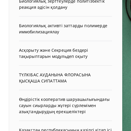
Биологиялық зерттеулерде политізбектік
реакция әдісін қолдану
Биологиялық активті заттарды полимерде
иммобилизациялау
Асқорыту және Секреция бездері
тақырыптарын модульдеп оқыту
ТҮЛКІБАС АУДАНЫНА ФЛОРАСЫНА
ҚЫСҚАША СИПАТТАМА
Өндірістік кооператив шаруашылығындағы
сауын сиырларды жүгері сүрлемімен
азықтандырудың ерекшеліктері
Қазақстан республикасының қазіргі кітап ісі