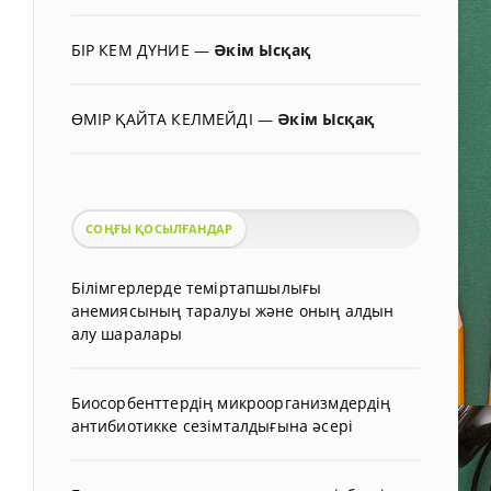
БІР КЕМ ДҮНИЕ
—
Әкім Ысқақ
ӨМІР ҚАЙТА КЕЛМЕЙДІ
—
Әкім Ысқақ
СОҢҒЫ ҚОСЫЛҒАНДАР
Білімгерлерде теміртапшылығы
анемиясының таралуы және оның алдын
алу шаралары
Биосорбенттердің микроорганизмдердің
антибиотикке сезімталдығына әсері