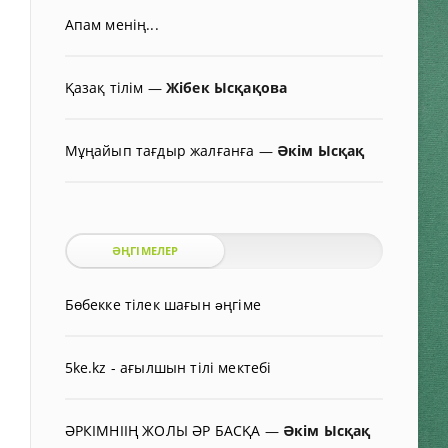
Апам менің...
Қазақ тілім
—
Жібек Ысқақова
Мұңайып тағдыр жалғанға
—
Әкім Ысқақ
ӘҢГІМЕЛЕР
Бөбекке тілек шағын əңгіме
5ke.kz - ағылшын тілі мектебі
ӘРКІМНІІҢ ЖОЛЫ ӘР БАСҚА
—
Әкім Ысқақ