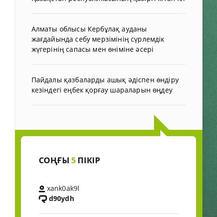
Алматы облысы Кербұлақ ауданы
жағдайында себу мерзімінің сүрлемдік
жүгерінің сапасы мен өніміне әсері
Пайдалы қазбаларды ашық әдіспен өндіру
кезіндегі еңбек қорғау шараларын өңдеу
СОҢҒЫ
5
ПІКІР
xank0ak9l
d90ydh