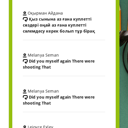
Оқырман Айдана
Қыз сынына аз ғана куплетті
сөздері оңай аз ғана куплетті
сәлемдесу керек болып тұр бірақ
Melanya Seman
Did you myself again There were
shooting That
Melanya Seman
Did you myself again There were
shooting That
Lejoyce Exley