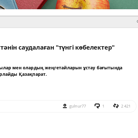
әнін саудалаған "түнгі көбелектер"
ылар мен олардың жеңгетайларын ұстау бағытында
арлайды
Қазақпарат
.
gulnur77
1
2 421