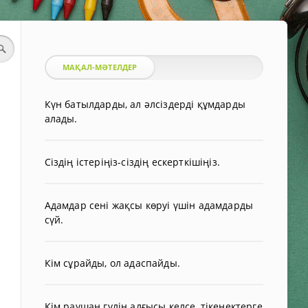
МАҚАЛ-МӘТЕЛДЕР
Күн батылдарды, ал әлсіздерді құмдарды
алады.
Сіздің істеріңіз-сіздің ескерткішіңіз.
Адамдар сені жақсы көруі үшін адамдарды
сүй.
Кім сұрайды, ол адаспайды.
Кім раушан гүлін алғысы келсе, тікенектерге