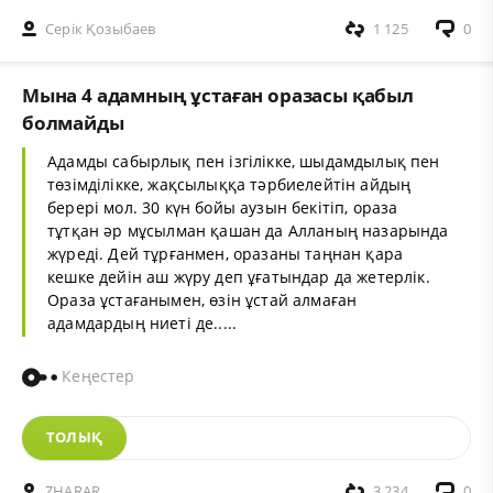
Серік Қозыбаев
1 125
0
Мына 4 адамның ұстаған оразасы қабыл
болмайды
Адамды сабырлық пен ізгілікке, шыдамдылық пен
төзімділікке, жақсылыққа тәрбиелейтін айдың
берері мол. 30 күн бойы аузын бекітіп, ораза
тұтқан әр мұсылман қашан да Алланың назарында
жүреді. Дей тұрғанмен, оразаны таңнан қара
кешке дейін аш жүру деп ұғатындар да жетерлік.
Ораза ұстағанымен, өзін ұстай алмаған
адамдардың ниеті де.....
Кеңестер
ТОЛЫҚ
ZHARAR
3 234
0