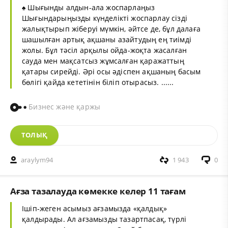
♠ Шығынды алдын-ала жоспарлаңыз
Шығындарыңызды күнделікті жоспарлау сізді
жалықтырып жіберуі мүмкін, әйтсе де, бұл далаға
шашылған артық ақшаны азайтудың ең тиімді
жолы. Бұл тәсіл арқылы ойда-жоқта жасалған
сауда мен мақсатсыз жұмсалған қаражаттың
қатары сирейді. Әрі осы әдіспен ақшаның басым
бөлігі қайда кететінін біліп отырасыз. ......
Бизнес және қаржы
ТОЛЫҚ
araylym94
1 943
0
Ағза тазалауда көмекке келер 11 тағам
Ішіп-жеген асымыз ағзамызда «қалдық»
қалдырады. Ал ағзамызды тазартпасақ, түрлі