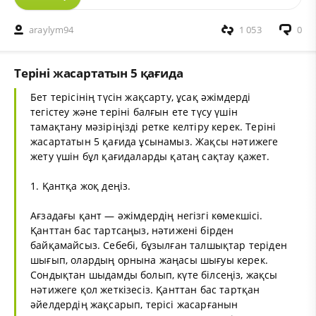
araylym94
1 053
0
Теріні жасартатын 5 қағида
Бет терісінің түсін жақсарту, ұсақ әжімдерді
тегістеу және теріні балғын ете түсу үшін
тамақтану мәзіріңізді ретке келтіру керек. Теріні
жасартатын 5 қағида ұсынамыз. Жақсы нәтижеге
жету үшін бұл қағидаларды қатаң сақтау қажет.
1. Қантқа жоқ деңіз.
Ағзадағы қант — әжімдердің негізгі көмекшісі.
Қанттан бас тартсаңыз, нәтижені бірден
байқамайсыз. Себебі, бұзылған талшықтар теріден
шығып, олардың орнына жаңасы шығуы керек.
Сондықтан шыдамды болып, күте білсеңіз, жақсы
нәтижеге қол жеткізесіз. Қанттан бас тартқан
әйелдердің жақсарып, терісі жасарғанын