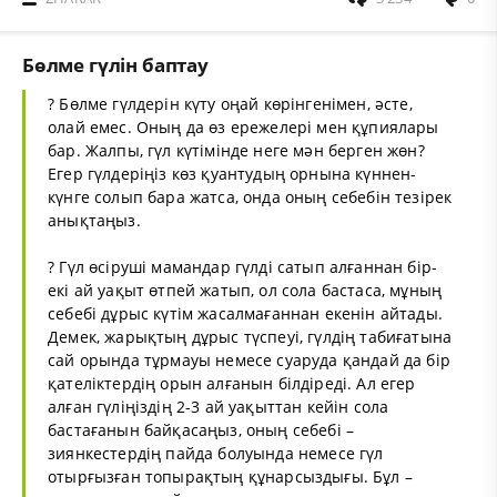
Бөлме гүлін баптау
? Бөлме гүлдерін күту оңай көрінгенімен, әсте,
олай емес. Оның да өз ережелері мен құпиялары
бар. Жалпы, гүл күтімінде неге мән берген жөн?
Егер гүлдеріңіз көз қуантудың орнына күннен-
күнге солып бара жатса, онда оның себебін тезірек
анықтаңыз.
? Гүл өсіруші мамандар гүлді сатып алғаннан бір-
екі ай уақыт өтпей жатып, ол сола бастаса, мұның
себебі дұрыс күтім жасалмағаннан екенін айтады.
Демек, жарықтың дұрыс түспеуі, гүлдің табиғатына
сай орында тұрмауы немесе суаруда қандай да бір
қателіктердің орын алғанын білдіреді. Ал егер
алған гүліңіздің 2-3 ай уақыттан кейін сола
бастағанын байқасаңыз, оның себебі –
зиянкестердің пайда болуында немесе гүл
отырғызған топырақтың құнарсыздығы. Бұл –