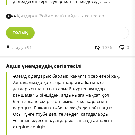
дәлелдеген зерттеулер көптеп кездеседі. ......
Қыздарға (бойжеткен) пайдалы кеңестер
ТОЛЫҚ
araylym94
1 326
0
Ақша үнемдеудің сегіз тәсілі
Әлемдік дағдарыс барлық жанұяға әсер етері хақ.
Айналамызда қарыздан-қарызға батып, өз
дағдарысынан шыға алмай жүрген жандар
қаншама? Біріншіден, алдыңызға мақсат қоя
біліңіз және өмірге оптимистік көзқараспен
қараңыз! Ешқашан «Ақша жоқ!» деп айтпаңыз.
Осы күнге тәубе деп, төмендегі қағидаларды
ұстанып жүрсеңіз, дағдарыстың сізді айналып
өтеріне сеніңіз!