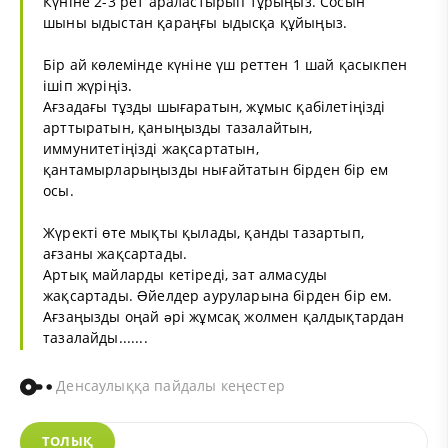
Күніне 2-3 рет араластырып тұрыңыз. Сосын
шыны ыдыстан қараңғы ыдысқа құйыңыз.
Бір ай көлемінде күніне үш реттен 1 шай қасыкпен
ішіп жүріңіз.
Ағзадағы тұзды шығаратын, жұмыс қабілетіңізді
арттыратын, қаныңызды тазалайтын,
иммунитетіңізді жақсартатын,
қантамырларыңызды нығайтатын бірден бір ем
осы.
Жүректі өте мықты қылады, қанды тазартып,
ағзаны жақсартады.
Артық майларды кетіреді, зат алмасуды
жақсартады. Əйелдер ауруларына бірден бір ем.
Ағзаңызды оңай əрі жұмсақ жолмен қалдықтардан
тазалайды.......
Денсаулыққа пайдалы кеңестер
ТОЛЫҚ