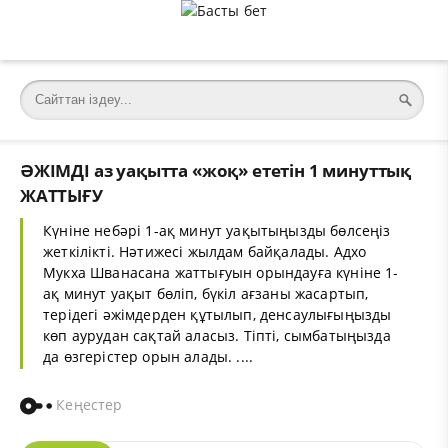
ӘЖІМДІ аз уақытта «жоқ» ететін 1 минуттық
ЖАТТЫҒУ
Күніне небәрі 1-ақ минут уақытыңызды бөлсеңіз
жеткілікті. Нәтижесі жылдам байқалады. Адхо
Мукха Шванасана жаттығуын орындауға күніне 1-
ақ минут уақыт бөліп, бүкіл ағзаны жасартып,
терідегі әжімдерден құтылып, денсаулығыңызды
көп аурудан сақтай аласыз. Тіпті, сымбатыңызда
да өзгерістер орын алады. ....
Кеңестер