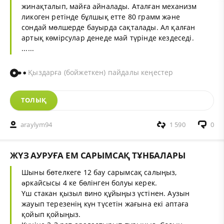
жинақталып, майға айналады. Аталған механизм
ликоген ретінде бұлшық етте 80 грамм және
сондай мөлшерде бауырда сақталады. Ал қалған
артық көмірсулар денеде май түрінде кездеседі.
......
Қыздарға (бойжеткен) пайдалы кеңестер
ТОЛЫҚ
araylym94
1 590
0
ЖҮЗ АУРУҒА ЕМ САРЫМСАҚ ТҰНБАЛАРЫ
Шыны бөтелкеге 12 бау сарымсақ салыңыз,
əркайсысы 4 ке бөлінген болуы керек.
Үш стакан қызыл вино құйыңыз үстінен. Аузын
жауып терезенің күн түсетін жағына екі аптаға
қойып қойыңыз.