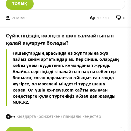
ТОЛЫҚ
ZHARAR
13 220
0
Сүйіктіңіздің көзіңізге шөп салмайтынын
қалай аңғаруға болады?
Ғашықтардың арасында өз жұптарына жүз
пайыз сенім артатындар аз. Керісінше, олардың
көбісі үнемі күдіктеніп, күмәнданып жүреді.
Алайда, серігіңізді кінәлайтын нақты себептер
болмаса, соған қарамастан ойыңыз сан-саққа
жүгірсе, ол мәселені міндетті түрде шешу
керек. Ол үшін
ex-news.com
сайты ұсынған
кеңестерге құлақ түргеніңіз абзал деп жазады
NUR.KZ.
Қыздарға (бойжеткен) пайдалы кеңестер