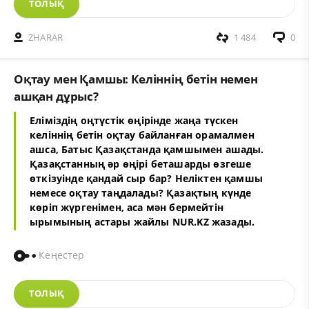
ТОЛЫҚ
ZHARAR
1 484
0
Оқтау мен Қамшы: Келіннің бетін немен
ашқан дұрыс?
Еліміздің оңтүстік өңірінде жаңа түскен
келіннің бетін оқтау байланған орамалмен
ашса, Батыс Қазақстанда қамшымен ашады.
Қазақстанның әр өңірі беташарды өзгеше
өткізуінде қандай сыр бар? Неліктен қамшы
немесе оқтау таңдалады? Қазақтың күнде
көріп жүргенімен, аса мән бермейтін
ырымының астары жайлы NUR.KZ жазады.
Кеңестер
ТОЛЫҚ