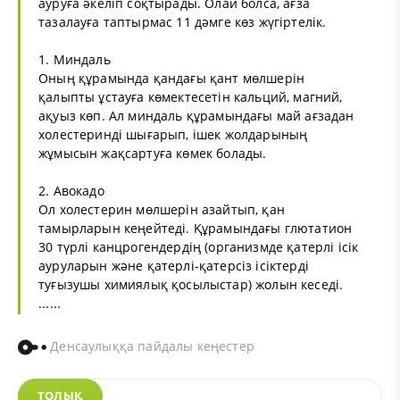
ауруға әкеліп соқтырады. Олай болса, ағза
тазалауға таптырмас 11 дәмге көз жүгіртелік.
1. Миндаль
Оның құрамында қандағы қант мөлшерін
қалыпты ұстауға көмектесетін кальций, магний,
ақуыз көп. Ал миндаль құрамындағы май ағзадан
холестеринді шығарып, ішек жолдарының
жұмысын жақсартуға көмек болады.
2. Авокадо
Ол холестерин мөлшерін азайтып, қан
тамырларын кеңейтеді. Құрамындағы глютатион
30 түрлі канцрогендердің (организмде қатерлі ісік
ауруларын және қатерлі-қатерсіз ісіктерді
туғызушы химиялық қосылыстар) жолын кеседі.
......
Денсаулыққа пайдалы кеңестер
ТОЛЫҚ