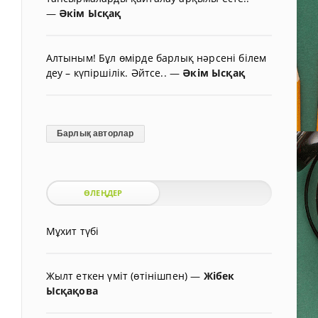
—
Әкім Ысқақ
Алтыным! Бұл өмірде барлық нәрсені білем
деу – күпіршілік. Әйтсе..
—
Әкім Ысқақ
Барлық авторлар
ӨЛЕҢДЕР
Мұхит түбі
Жылт еткен үміт (өтінішпен)
—
Жібек
Ысқақова