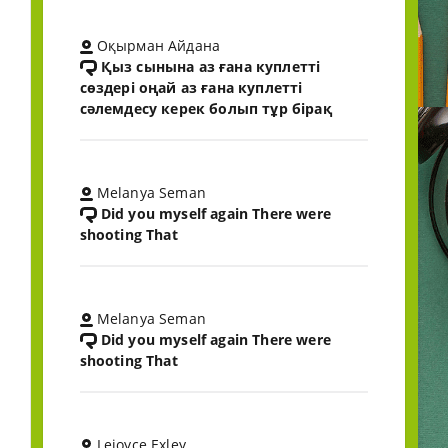
Оқырман Айдана
Қыз сынына аз ғана куплетті
сөздері оңай аз ғана куплетті
сәлемдесу керек болып тұр бірақ
Melanya Seman
Did you myself again There were
shooting That
Melanya Seman
Did you myself again There were
shooting That
Lejoyce Exley