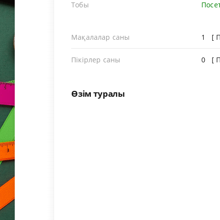
Тобы
Посе
Мақалалар саны
1 [
Пікірлер саны
0 [ 
Өзім туралы