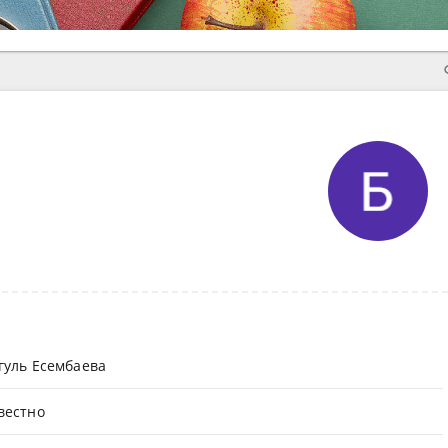
гуль Есембаева
вестно