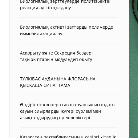
Биологиялық зерттеулерде политізбектік
реакция әдісін қолдану
Биологиялық активті заттарды полимерде
иммобилизациялау
Асқорыту және Секреция бездері
тақырыптарын модульдеп оқыту
ТҮЛКІБАС АУДАНЫНА ФЛОРАСЫНА
ҚЫСҚАША СИПАТТАМА
Өндірістік кооператив шаруашылығындағы
сауын сиырларды жүгері сүрлемімен
азықтандырудың ерекшеліктері
Қазақстан республикасының қазіргі кітап ісі