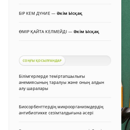
БІР КЕМ ДҮНИЕ
—
Әкім Ысқақ
ӨМІР ҚАЙТА КЕЛМЕЙДІ
—
Әкім Ысқақ
СОҢҒЫ ҚОСЫЛҒАНДАР
Білімгерлерде теміртапшылығы
анемиясының таралуы және оның алдын
алу шаралары
Биосорбенттердің микроорганизмдердің
антибиотикке сезімталдығына әсері