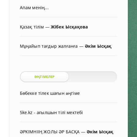
Апам менің...
Қазақ тілім
—
Жібек Ысқақова
Мұңайып тағдыр жалғанға
—
Әкім Ысқақ
ӘҢГІМЕЛЕР
Бөбекке тілек шағын əңгіме
5ke.kz - ағылшын тілі мектебі
ӘРКІМНІІҢ ЖОЛЫ ӘР БАСҚА
—
Әкім Ысқақ