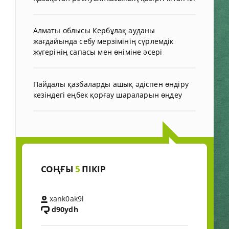
Алматы облысы Кербұлақ ауданы
жағдайында себу мерзімінің сүрлемдік
жүгерінің сапасы мен өніміне әсері
Пайдалы қазбаларды ашық әдіспен өндіру
кезіндегі еңбек қорғау шараларын өңдеу
СОҢҒЫ
5
ПІКІР
xank0ak9l
d90ydh