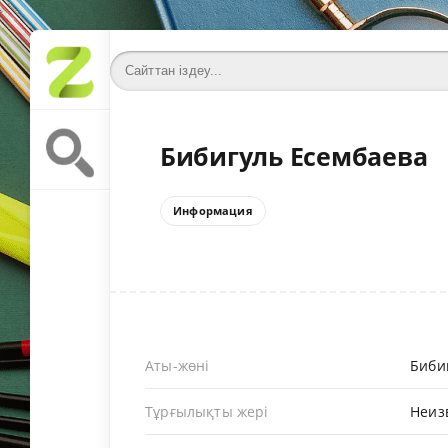
Бибигуль Есембаева
Информация
Аты-жөні
Биби
Тұрғылықты жері
Неиз