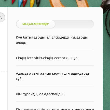
МАҚАЛ-МӘТЕЛДЕР
Күн батылдарды, ал әлсіздерді құмдарды
алады.
Сіздің істеріңіз-сіздің ескерткішіңіз.
Адамдар сені жақсы көруі үшін адамдарды
сүй.
Кім сұрайды, ол адаспайды.
Кім раушан гүлін алғысы келсе, тікенектерге