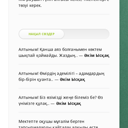
төзуі керек.
НАҚЫЛ СӨЗДЕР
Алтыным! Қанша аяз болғанымен көктем
шықпай қоймайды. Жаздың..
—
Әкім Ысқақ
Алтыным! Өмірдің әдемілігі – адамдардың
бір-бірін қуанта..
—
Әкім Ысқақ
Алтыным! Біз өзімізді жеңе білеміз бе? Өз
үнімізге құлақ..
—
Әкім Ысқақ
Мектепте оқушы мұғалім берген
тапсырмаларды қайталау арқылы есте..