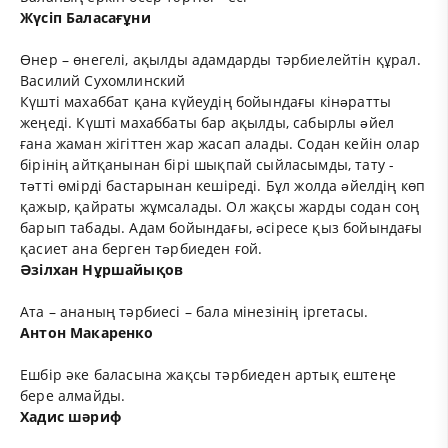
Жүсіп Баласағұни
Өнер – өнегелі, ақылды адамдарды тәрбиелейтін құрал.
Василий Сухомлинский
Күшті махаббат қана күйеудің бойындағы кінəратты
жеңеді. Күшті махаббаты бар ақылды, сабырлы əйел
ғана жаман жігіттен жар жасап алады. Содан кейін олар
бірінің айтқанынан бірі шықпай сыйласымды, тату -
тəтті өмірді бастарынан кешіреді. Бұл жолда əйелдің көп
қажыр, қайраты жұмсалады. Ол жақсы жарды содан соң
барып табады. Адам бойындағы, əсіресе қыз бойындағы
қасиет ана берген тəрбиеден ғой.
Әзілхан Нұршайықов
Ата – ананың тәрбиесі – бала мінезінің іргетасы.
Антон Макаренко
Ешбір әке баласына жақсы тәрбиеден артық ештеңе
бере алмайды.
Хадис шәриф