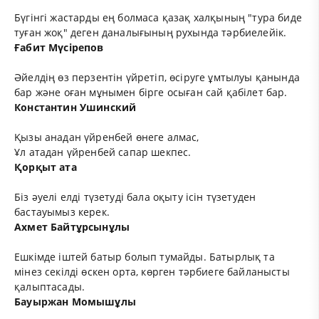
Бүгінгі жастарды ең болмаса қазақ халқының "тура биде
туған жоқ" деген даналығының рухында тәрбиелейік.
Ғабит Мүсірепов
Әйелдің өз перзентін үйретіп, өсіруге ұмтылуы қанында
бар және оған мұнымен бірге осыған сай қабілет бар.
Константин Ушинский
Қызы анадан үйренбей өнеге алмас,
Ұл атадан үйренбей сапар шекпес.
Қорқыт ата
Біз әуелі елді түзетуді бала оқыту ісін түзетуден
бастауымыз керек.
Ахмет Байтұрсынұлы
Ешкімде іштей батыр болып тумайды. Батырлық та
мінез секілді өскен орта, көрген тәрбиеге байланысты
қалыптасады.
Бауыржан Момышұлы