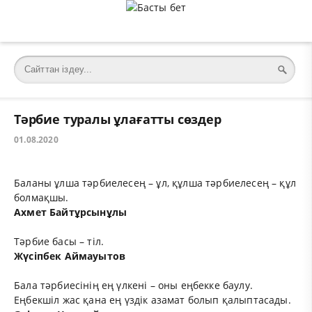
Тәрбие туралы ұлағатты сөздер
01.08.2020
Баланы ұлша тәрбиелесең – ұл, құлша тәрбиелесең – құл
болмақшы.
Ахмет Байтұрсынұлы
Тәрбие басы – тіл.
Жүсіпбек Аймауытов
Бала тәрбиесінің ең үлкені – оны еңбекке баулу.
Еңбекшіл жас қана ең үздік азамат болып қалыптасады.