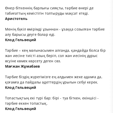
Өнер біткеннің барлығы сияқты, тәрбие өнері де
табиғаттың кемістігін толтыруды мақсат етеді.
Аристотель
Менің бүкіл өмірімді ұзыннан - ұзаққа созылған тәрбие
алу барысы деуге болар еді.
Клод Гельвеций
Тәрбие – кең мағынасымен алғанда, қандайда болса бір
жан иесіне тиісті азық беріп, сол жан иесінің дұрыс
өсуіне көмек көрсету деген сөз.
Мағжан Жұмабаев
Тәрбие біздің жүрегімізге ең алдымен жеке адамға да,
қоғамға да пайдалы әдеттердің ұрығын себуі керек.
Клод Гельвеций
Топастықтың екі түрі бар: бірі - туа біткен, екіншісі -
тәрбие еккен топастық.
Клод Гельвеций