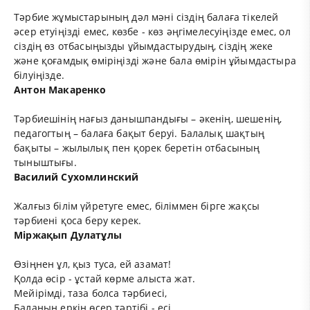
Тәрбие жұмыстарының дәл мәні сіздің балаға тікелей
әсер етуіңізді емес, көзбе - көз әңгімелесуіңізде емес, ол
сіздің өз отбасыңызды ұйымдастырудың, сіздің жеке
және қоғамдық өміріңізді және бала өмірін ұйымдастыра
білуіңізде.
Антон Макаренко
Тәрбиешінің нағыз данышпандығы – әкенің, шешенің,
педагогтың – балаға бақыт беруі. Балалық шақтың
бақыты – жылылық пен қорек беретін отбасының
тыныштығы.
Василий Сухомлинский
Жалғыз білім үйретуге емес, біліммен бірге жақсы
тәрбиені қоса беру керек.
Міржақып Дулатұлы
Өзіңнен ұл, қыз туса, ей азамат!
Қолда өсір - ұстай көрме алыста жат.
Мейірімді, таза болса тәрбиесі,
Баланың еркін өсер тәртібі - есі