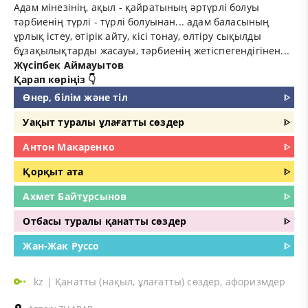
Адам мінезінің, ақыл - қайратының әртүрлі болуы
тәрбиенің түрлі - түрлі болуынан... адам баласының
ұрлық істеу, өтірік айту, кісі тонау, өлтіру сықылды
бұзақылықтарды жасауы, тәрбиенің жетіспегендігінен...
Жүсіпбек Аймауытов
Қарап көріңіз 👇
Өнер, білім және тіл
ᐈ
Уақыт туралы ұлағатты сөздер
ᐈ
Антон Макаренко
ᐈ
Қорқыт ата
ᐈ
Ахмет Байтұрсынов
ᐈ
Отбасы туралы қанатты сөздер
ᐈ
Жан-Жак Руссо
ᐈ
kz
|
Қанатты (нақыл, ұлағатты) сөздер, афоризмдер