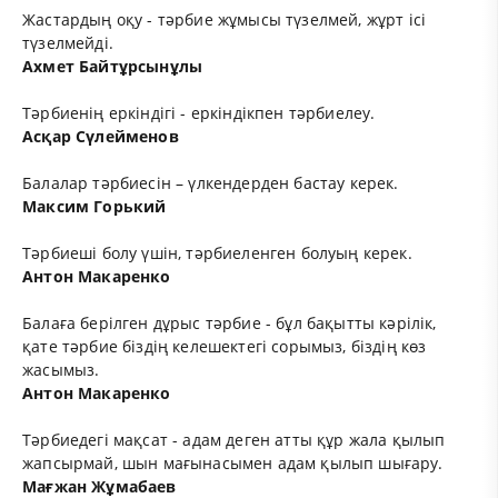
Жастардың оқу - тәрбие жұмысы түзелмей, жұрт ісі
түзелмейді.
Ахмет Байтұрсынұлы
Тәрбиенің еркіндігі - еркіндікпен тәрбиелеу.
Асқар Сүлейменов
Балалар тәрбиесін – үлкендерден бастау керек.
Максим Горький
Тәрбиеші болу үшін, тәрбиеленген болуың керек.
Антон Макаренко
Балаға берілген дұрыс тәрбие - бұл бақытты кәрілік,
қате тәрбие біздің келешектегі сорымыз, біздің көз
жасымыз.
Антон Макаренко
Тәрбиедегі мақсат - адам деген атты құр жала қылып
жапсырмай, шын мағынасымен адам қылып шығару.
Мағжан Жұмабаев