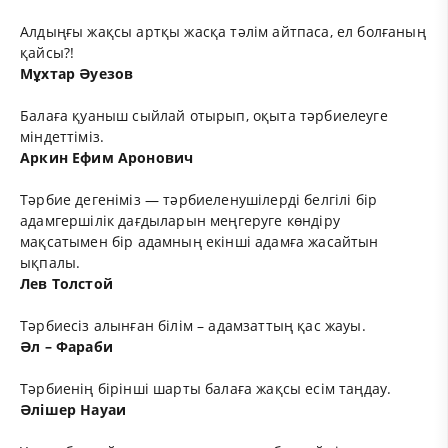
Алдыңғы жақсы артқы жасқа тәлім айтпаса, ел болғаның
қайсы?!
Мұхтар Әуезов
Балаға қуаныш сыйлай отырып, оқыта тәрбиелеуге
міндеттіміз.
Аркин Ефим Аронович
Тәрбие дегеніміз — тәрбиеленушілерді белгілі бір
адамгершілік дағдыларын меңгеруге көндіру
мақсатымен бір адамның екінші адамға жасайтын
ықпалы.
Лев Толстой
Тәрбиесіз алынған білім – адамзаттың қас жауы.
Әл – Фараби
Тәрбиенің бірінші шарты балаға жақсы есім таңдау.
Әлішер Науаи