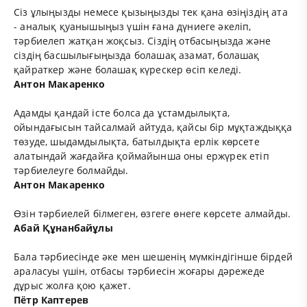
Сіз ұлыңызды немесе қызыңызды тек қана өзіңіздің ата
- аналық қуанышыңыз үшін ғана дүниеге әкеліп,
тәрбиелеп жатқан жоқсыз. Сіздің отбасыңызда және
сіздің басшылығыңызда болашақ азамат, болашақ
қайраткер және болашақ күрескер өсіп келеді.
Антон Макаренко
Адамды қандай істе болса да ұстамдылықта,
ойындағысын тайсалмай айтуда, қайсы бір мұқтаждыққа
төзуде, шыдамдылықта, батылдықта ерлік көрсете
алатындай жағдайға қоймайынша оны ержүрек етіп
тәрбиелеуге болмайды.
Антон Макаренко
Өзін тәрбиелей білмеген, өзгеге өнеге көрсете алмайды.
Абай Құнанбайұлы
Бала тәрбиесінде әке мен шешенің мүмкіндігінше бірдей
араласуы үшін, отбасы тәрбиесін жоғары дәрежеде
дұрыс жолға қою қажет.
Пётр Каптерев