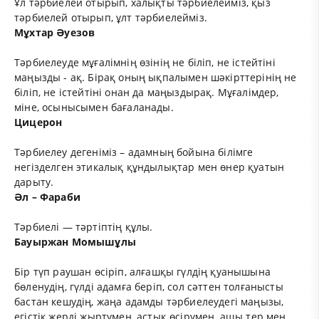
Ұл тәрбиелей отырып, халықты тәрбиелейміз, қыз
тәрбиелей отырып, ұлт тәрбиелейміз.
Мұхтар Әуезов
Тәрбиелеуде мұғалімнің өзінің не біліп, не істейтіні
маңызды - ақ. Бірақ оның ықпалымен шәкірттерінің не
біліп, не істейтіні онан да маңыздырақ. Мұғалімдер,
міне, осынысымен бағаланады.
Цицерон
Тәрбиелеу дегеніміз – адамның бойына білімге
негізделген этикалық құндылықтар мен өнер қуатын
дарыту.
Әл – Фараби
Тәрбиелі — тәртіптің құлы.
Бауыржан Момышұлы
Бір түп раушан өсіріп, алғашқы гүлдің қуанышына
бөленудің, гүлді адамға беріп, сол сәттен толғанысты
бастан кешудің, жаңа адамды тәрбиелеудегі маңызы,
егістік жерді жыртумен, астық өсірумен, ащы тер мен