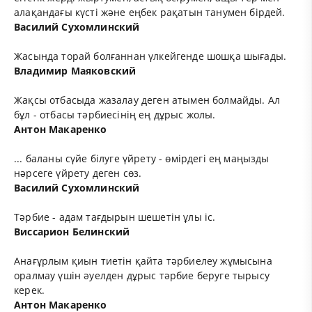
алақандағы күсті және еңбек рақатын танумен бірдей.
Василий Сухомлинский
Жасында торай болғаннан үлкейгенде шошқа шығады.
Владимир Маяковский
Жақсы отбасыда жазалау деген атымен болмайды. Ал
бұл - отбасы тәрбиесінің ең дұрыс жолы.
Антон Макаренко
... баланы сүйе білуге үйрету - өмірдегі ең маңызды
нәрсеге үйрету деген сөз.
Василий Сухомлинский
Тәрбие - адам тағдырын шешетін ұлы іс.
Виссарион Белинский
Анағұрлым қиын тиетін қайта тәрбиелеу жұмысына
оралмау үшін әуелден дұрыс тәрбие беруге тырысу
керек.
Антон Макаренко