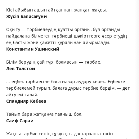
Кісі айыбын ашып айтқаннан, жапқан жақсы.
Жүсіп Баласағұни
Оқыту — тәрбиелеудің қуатты органы, бұл органды
пайдалана білмеген тәрбиеші шәкірттерге әсер етудің
ең басты және қажетті құралынан айырылады.
Константин Ушинский
Білім берудің қай түрі болмасын — тәрбие.
Лев Толстой
... еңбек тәрбиесіне баса назар аудару керек. Еңбекке
тәрбиелемей тұрып, балаға дұрыс тәрбие бердім, — деп
айту екі талай.
Спандияр Көбеев
Тайып бара жатқанға таяныш бол.
Саиф Сараи
Жақсы тәрбие сенің тұздықты дастарханға төгіп