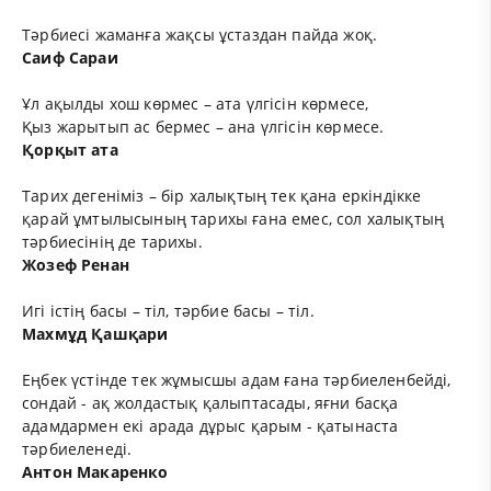
Тәрбиесі жаманға жақсы ұстаздан пайда жоқ.
Саиф Сараи
Ұл ақылды хош көрмес – ата үлгісін көрмесе,
Қыз жарытып ас бермес – ана үлгісін көрмесе.
Қорқыт ата
Тарих дегеніміз – бір халықтың тек қана еркіндікке
қарай ұмтылысының тарихы ғана емес, сол халықтың
тәрбиесінің де тарихы.
Жозеф Ренан
Игі істің басы – тіл, тәрбие басы – тіл.
Махмұд Қашқари
Еңбек үстінде тек жұмысшы адам ғана тәрбиеленбейді,
сондай - ақ жолдастық қалыптасады, яғни басқа
адамдармен екі арада дұрыс қарым - қатынаста
тәрбиеленеді.
Антон Макаренко