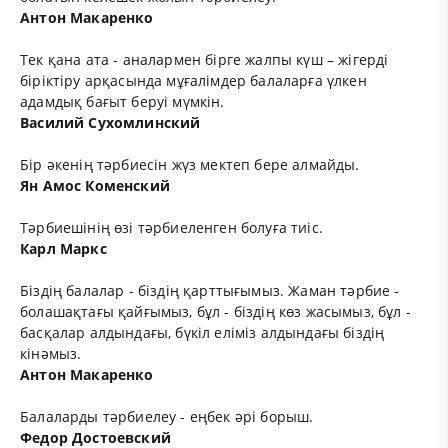
Антон Макаренко
Тек қана ата - аналармен бірге жалпы күш – жігерді
біріктіру арқасында мұғалімдер балаларға үлкен
адамдық бағыт беруі мүмкін.
Василий Сухомлинский
Бір әкенің тәрбиесін жүз мектеп бере алмайды.
Ян Амос Коменский
Тәрбиешінің өзі тәрбиеленген болуға тиіс.
Карл Маркс
Біздің балалар - біздің қарттығымыз. Жаман тәрбие -
болашақтағы қайғымыз, бұл - біздің көз жасымыз, бұл -
басқалар алдындағы, бүкіл еліміз алдындағы біздің
кінәмыз.
Антон Макаренко
Балаларды тәрбиелеу - еңбек әрі борыш.
Федор Достоевский