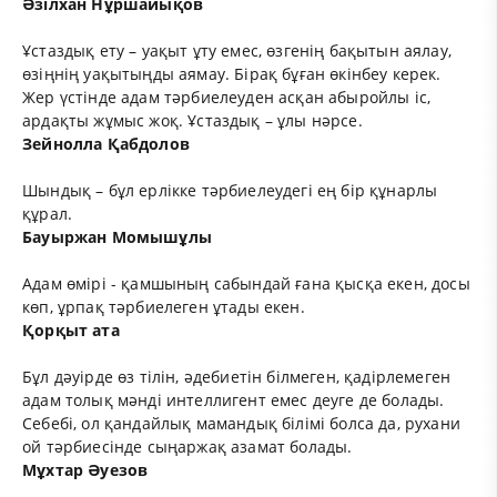
Әзілхан Нұршайықов
Ұстаздық ету – уақыт ұту емес, өзгенің бақытын аялау,
өзіңнің уақытыңды аямау. Бірақ бұған өкінбеу керек.
Жер үстінде адам тәрбиелеуден асқан абыройлы іс,
ардақты жұмыс жоқ. Ұстаздық – ұлы нәрсе.
Зейнолла Қабдолов
Шындық – бұл ерлікке тәрбиелеудегі ең бір құнарлы
құрал.
Бауыржан Момышұлы
Адам өмірі - қамшының сабындай ғана қысқа екен, досы
көп, ұрпақ тәрбиелеген ұтады екен.
Қорқыт ата
Бұл дәуірде өз тілін, әдебиетін білмеген, қадірлемеген
адам толық мәнді интеллигент емес деуге де болады.
Себебі, ол қандайлық мамандық білімі болса да, рухани
ой тәрбиесінде сыңаржақ азамат болады.
Мұхтар Әуезов