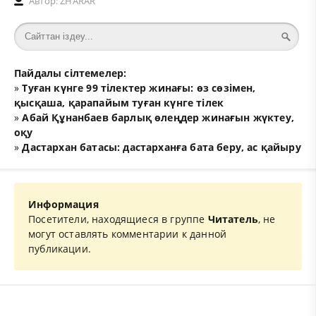
Автор:
ZHARAR
Пайдалы сілтемелер:
»
Туған күнге 99 тілектер жинағы: өз сөзімен,
қысқаша, қарапайым туған күнге тілек
»
Абай Құнанбаев барлық өлеңдер жинағын жүктеу,
оқу
»
Дастархан батасы: дастарханға бата беру, ас қайыру
Информация
Посетители, находящиеся в группе
Читатель
, не
могут оставлять комментарии к данной
публикации.