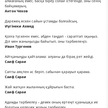
алмағаның емес, басқа біреу солай істегенде, оны сенің
байқамауың.
Антон Чехов
Дәрежең өскен сайын ұстамды болғайсың.
Иүгінеки Ахмед
Қолға түскенін емес, әбден таңдап - сараптап оқыңыз.
Діл мен жаныңызды байытып, оны тәрбиелеңіз.
Иван Тургенев
Айтқаныңды қайталама: алуаны да бірақ рет жейді.
Саиф Сараи
Сапты аяқпен ас беріп, сабынан қарауыл қарама.
Саиф Сараи
Жай жатқан жыланның құйрығын баспа.
Саиф Сараи
Адамды тәрбиелеу – демек оның ертеңгі қуанышқа ие
болатын келешек жолын тәрбиелеу.